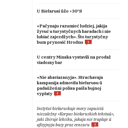
U Biełarusi ŭžo +30°S
«Pačynaju razumieć ludziej, jakija
žyvuć u turystyčnych haradach i nie
lubiać zajezdžych». Što turystyčny
bum prynosić Hrodnu
1
U centry Minska vystavili na prodaž
viadomy bar
«Nie abaviazanyja». Strachavaja
kampanija admoviła biełarusu ŭ
padaŭžeńni polisa paśla bujnoj
vypłaty
3
Instytut biełaruskaje movy zapuściŭ
niezaležny «Korpus biełaruskich tekstaŭ»,
jaki źbiraje leksiku, jakaja nie traplaje ŭ
aficyjnyja bazy praz cenzuru
2