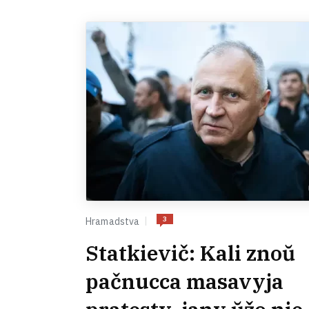
3
Hramadstva
Statkievič: Kali znoŭ
pačnucca masavyja