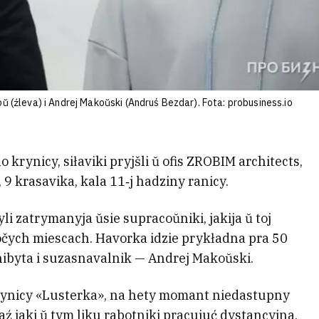
ŭ (źleva) i Andrej Makoŭski (Andruś Bezdar). Fota: probusiness.io
 krynicy, siłaviki pryjšli ŭ ofis ZROBIM architects,
9 krasavika, kala 11‑j hadziny ranicy.
li zatrymanyja ŭsie supracoŭniki, jakija ŭ toj
čych miescach. Havorka idzie prykładna pra 50
nibyta i suzasnavalnik — Andrej Makoŭski.
rynicy «Lusterka», na hety momant niedastupny
aź jaki ŭ tym liku rabotniki pracujuć dystancyjna.