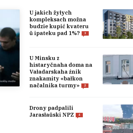
U jakich žyłych
kompleksach možna
budzie kupić kvateru
ŭ ipateku pad 1%?
3
U Minsku z
histaryčnaha doma na
Vaładarskaha źnik
znakamity «bałkon
načalnika turmy»
2
Drony padpalili
Jarasłaŭski NPZ
4