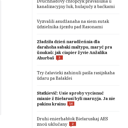
Dvuchhadovy chłopčyk pravaliŭsia ŭ
kanalizacyjny luk, hulajučy z baćkami
Vyzvalili asudžanaha na siem sutak
ŭdzielnika źjezdu pad Rasonami
Zładziła dzień naradžeńnia dla
darahoha sabaki maltypu, maryć pra
ŭnukaŭ: jak ciapier žyvie Anžalika
Ahurbaš
3
Try čałavieki zahinuli paśla rasijskaha
ŭdaru pa Bałaklei
Statkievič: Usie sproby vycisnuć
mianie ź Biełarusi byli marnyja. Ja nie
pakinu krainu
14
Druhi enierhabłok Biełaruskaj AES
znoŭ uklučany
2