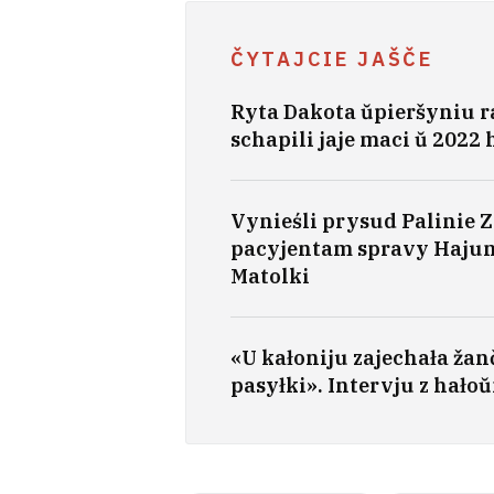
ČYTAJCIE JAŠČE
Ryta Dakota ŭpieršyniu ras
schapili jaje maci ŭ 2022 
Vynieśli prysud Palinie Z
pacyjentam spravy Hajuna,
Matolki
«U kałoniju zajechała žan
pasyłki». Intervju z hało