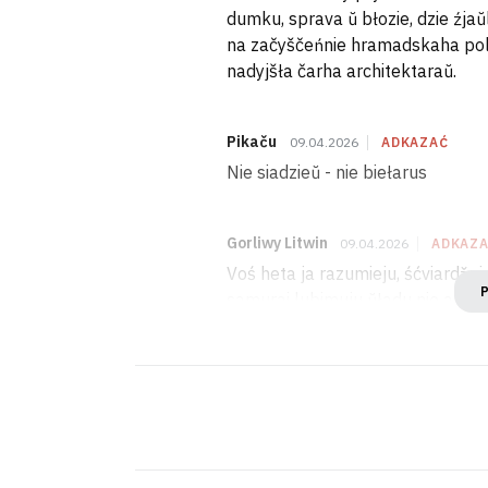
dumku, sprava ŭ błozie, dzie źjaŭl
na začyščeńnie hramadskaha pola,
nadyjšła čarha architektaraŭ.
Pikaču
09.04.2026
ADKAZAĆ
Nie siadzieŭ - nie biełarus
Gorliwy Litwin
09.04.2026
ADKAZ
Voś heta ja razumieju, śćviardžaj
samurai lubimuju ŭładu nie adda