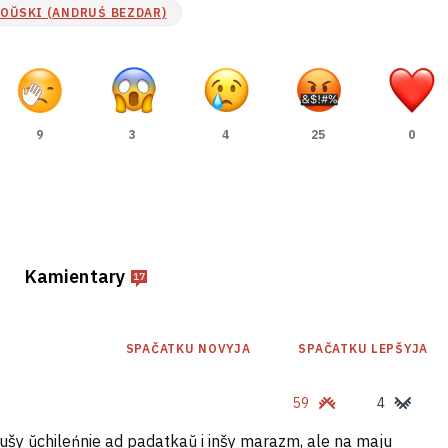
OŬSKI (ANDRUŚ BEZDAR)
9
3
4
25
0
Kamientary
17
SPAČATKU NOVYJA
SPAČATKU LEPŠYJA
59
4
ušy ŭchileńnie ad padatkaŭ i inšy marazm, ale na maju