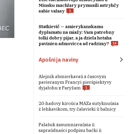
Minsku machlary prymusili astryhčy
sabie vałasy
1
Statkievič — amierykanskamu
dypłamatu na miažy: Vam patrebny
tolki dobry pijar, a ja dziela hetaha
pavinien admovicca ad radzimy?
14
Apošnija naviny
Alejnik abmierkavaŭ z časovym
pavieranym Francyi pierśpiektyvy
dyjałohu z Paryžam
1
20‑hadovy kiroŭca MAZa sutyknuŭsia
ź lehkavikom, try čałavieki ŭ balnicy
Palašuk zasumniavaŭsia ŭ
sapraŭdnaści podpisu baćki ŭ