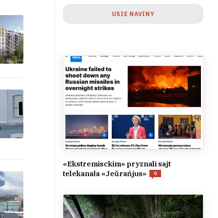
USIE NAVINY
«Ekstremisckim» pryznali sajt
telekanała «Jeŭrańjus»
9