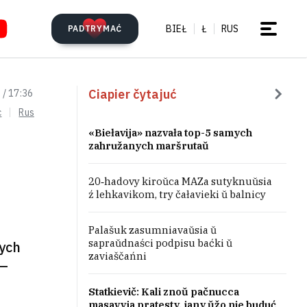
BIEŁ
Ł
RUS
PADTRYMAĆ
Ciapier čytajuć
 / 17:36
c
Rus
«Biełavija» nazvała top-5 samych
zahružanych maršrutaŭ
20‑hadovy kiroŭca MAZa sutyknuŭsia
ź lehkavikom, try čałavieki ŭ balnicy
Palašuk zasumniavaŭsia ŭ
sapraŭdnaści podpisu baćki ŭ
nych
zaviaščańni
 —
Statkievič: Kali znoŭ pačnucca
masavyja pratesty, jany ŭžo nie buduć