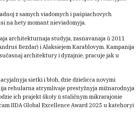
a adnoj z samych viadomych i paśpiachovych
usi na hety momant nieviadomyja.
aja architekturnaja studyja, zasnavanaja ŭ 2011
ndruś Bezdar) i Alaksiejem Karablovym. Kampanija
sučasnaj architektury i dyzajnie, pracuje jak u
acyjalnyja sietki i błoh, dzie dzielicca novymi
ija rehularna atrymlivaje prestyžnyja mižnarodnyja
zie ich prajekt škoły ŭ staličnym mikrarajonie
cam IIDA Global Excellence Award 2025 u katehoryi