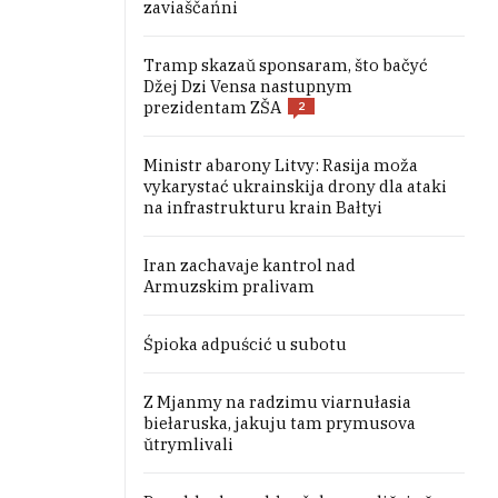
zaviaščańni
Tramp skazaŭ sponsaram, što bačyć
Džej Dzi Vensa nastupnym
prezidentam ZŠA
2
Ministr abarony Litvy: Rasija moža
vykarystać ukrainskija drony dla ataki
na infrastrukturu krain Bałtyi
Iran zachavaje kantrol nad
Armuzskim pralivam
Śpioka adpuścić u subotu
Z Mjanmy na radzimu viarnułasia
biełaruska, jakuju tam prymusova
ŭtrymlivali