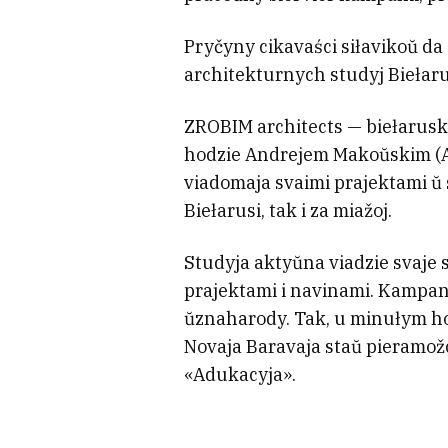
Pryčyny cikavaści siłavikoŭ d
architekturnych studyj Biełar
ZROBIM architects — biełarusk
hodzie Andrejem Makoŭskim (A
viadomaja svaimi prajektami ŭ 
Biełarusi, tak i za miažoj.
Studyja aktyŭna viadzie svaje s
prajektami i navinami. Kampan
ŭznaharody. Tak, u minułym hod
Novaja Baravaja staŭ pieramož
«Adukacyja».