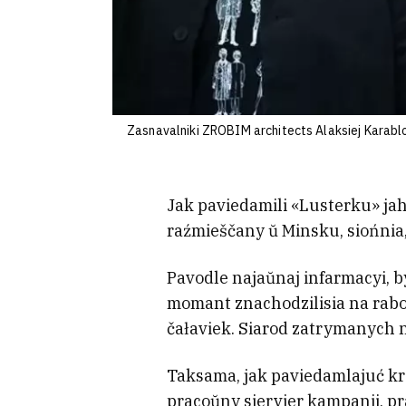
Zasnavalniki ZROBIM architects Alaksiej Karablo
Jak paviedamili «Lusterku» jaho
raźmieščany ŭ Minsku, siońnia, 
Pavodle najaŭnaj infarmacyi, by
momant znachodzilisia na rabo
čałaviek. Siarod zatrymanych 
Taksama, jak paviedamlajuć k
pracoŭny siervier kampanii, pr