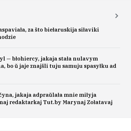
paviała, za što biełaruskija siłaviki
hodzie
yl — błohiercy, jakaja stała nulavym
 bo ŭ jaje znajšli tuju samuju spasyłku ad
čyna, jakaja adpraŭlała mnie miłyja
ŭnaj redaktarkaj Tut.by Marynaj Zołatavaj