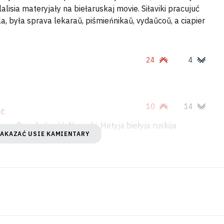
alisia materyjały na biełaruskaj movie. Siłaviki pracujuć
 była sprava lekaraŭ, piśmieńnikaŭ, vydaŭcoŭ, a ciapier
24
4
10
14
AĆ
ecca Dziaržaŭnaść. Na viaki. Hetyja biełyja ruskija
PAKAZAĆ USIE KAMIENTARY
duć.