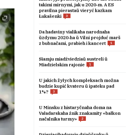
takimi mirnymi, jak u 2020‑m. A ES
pravilna pierastaŭ vieryć kazkam
Łukašenki
3
Da hadaviny vialikaha narodnaha
ŭzdymu 2020‑ha ŭ Vilni projduć marš
z bubnačami, prabieh i kancert
1
Siamju miadźviedziaŭ sustreli ŭ
Miadzielskim rajonie
1
U jakich žyłych kompleksach možna
budzie kupić kvateru ŭ ipateku pad
1%?
3
U Minsku z histaryčnaha doma na
Vaładarskaha źnik znakamity «bałkon
načalnika turmy»
2
Dzieviacihadovuju dziaŭčynku ŭ