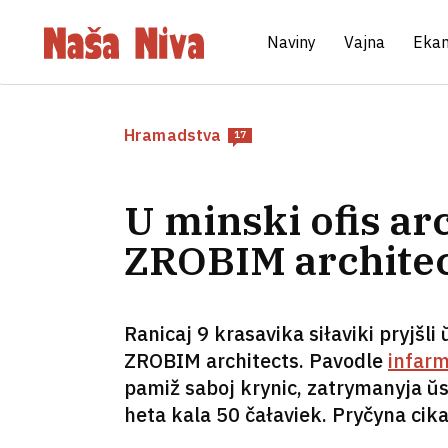
Naviny
Vajna
Eka
Hramadstva
17
U minski ofis ar
ZROBIM architect
Ranicaj 9 krasavika siłaviki pryjšl
ZROBIM architects. Pavodle
infarm
pamiž saboj krynic, zatrymanyja ŭsi
heta kala 50 čałaviek. Pryčyna cik