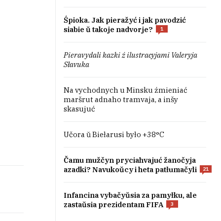
Śpioka. Jak pieražyć i jak pavodzić
siabie ŭ takoje nadvorje?
1
Pieravydali kazki ź ilustracyjami Valeryja
Słavuka
Na vychodnych u Minsku źmieniać
maršrut adnaho tramvaja, a inšy
skasujuć
Učora ŭ Biełarusi było +38°C
Čamu mužčyn pryciahvajuć žanočyja
azadki? Navukoŭcy i heta patłumačyli
21
Infancina vybačyŭsia za pamyłku, ale
zastaŭsia prezidentam FIFA
3