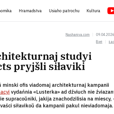
nomika
Hramadstva
Usiaho patrochu
Kultura
Nashaniva.com
09.04.2026
Bieł
Ła
chitekturnaj studyi
s pryjšli siłaviki
i ŭ minski ofis viadomaj architekturnaj kampanii
acyi
vydańnia «Lusterka» ad dźviuch nie źviaza
e supracoŭniki, jakija znachodzilisia na miescy,
avaści siłavikoŭ da kampanii pakul nieviadomaja.