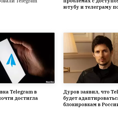
овали Telegram
проблемах с доступо
ютубу и телеграму п
вка Telegram в
Дуров заявил, что Te
почти достигла
будет адаптироватьс
блокировкам в Росси