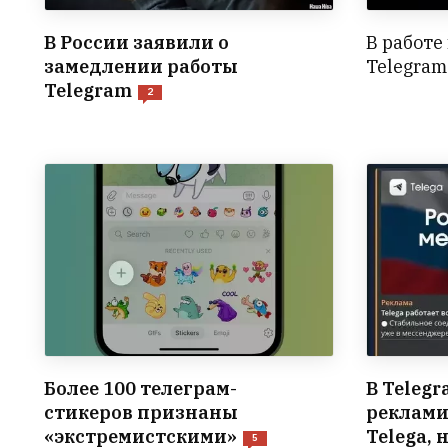
В России заявили о
В работе
замедлении работы
Telegram
Telegram
2
Более 100 телеграм-
В Teleg
стикеров признаны
реклами
«экстремистскими»
Telega, 
5