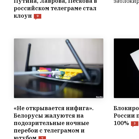
Путина, Лаврова, Пескова в
заблокир
российском телеграме стал
клоун
9
«Не открывается нифига».
Блокиро
Белорусы жалуются на
России 
подозрительные ночные
100%
3
перебои с телеграмом и
ютубом
7