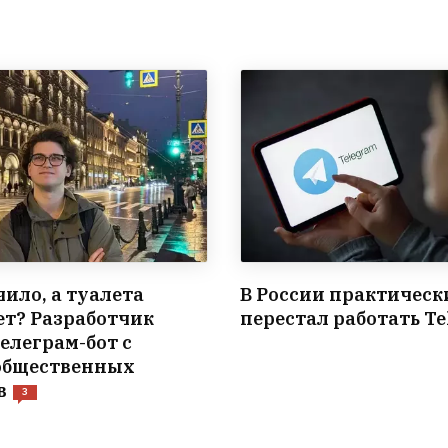
ило, а туалета
В России практическ
ет? Разработчик
перестал работать T
елеграм-бот с
общественных
в
3