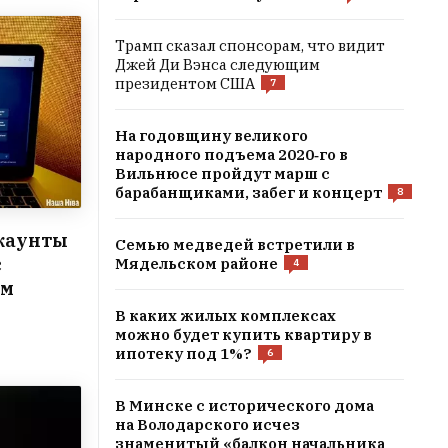
Трамп сказал спонсорам, что видит
Джей Ди Вэнса следующим
президентом США
7
На годовщину великого
народного подъема 2020‑го в
Вильнюсе пройдут марш с
барабанщиками, забег и концерт
8
каунты
Семью медведей встретили в
с
Мядельском районе
4
ом
В каких жилых комплексах
можно будет купить квартиру в
ипотеку под 1%?
6
В Минске с исторического дома
на Володaрского исчез
знаменитый «балкон начальника