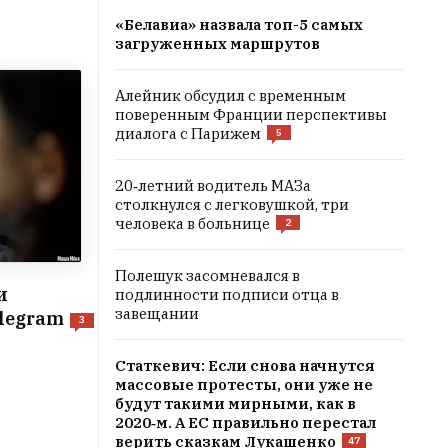
«Белавиа» назвала топ-5 самых
загруженных маршрутов
Алейник обсудил с временным
поверенным Франции перспективы
диалога с Парижем
5
20‑летний водитель МАЗа
столкнулся с легковушкой, три
человека в больнице
2
Полешук засомневался в
и
подлинности подписи отца в
завещании
elegram
3
Статкевич: Если снова начнутся
массовые протесты, они уже не
будут такими мирными, как в
2020‑м. А ЕС правильно перестал
верить сказкам Лукашенко
47