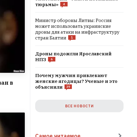
тюрьмы»
4
Министр обороны Литвы: Россия
может использовать украинские
дроны для атаки на инфраструктуру
стран Балтии
1
Дроны подожгли Ярославский
НПЗ
6
Почему мужчин привлекают
женские ягодицы? Ученые и это
ван в
объяснили
39
ВСЕ НОВОСТИ
Самое читаемое