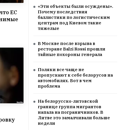
«Эти объекты были осуждены».
что ЕС
Почему последствия
баллистики по логистическим
лнимые
центрам под Киевом такие
тяжелые
В Москве после взрыва в
ресторане Balzi Rossi прошли
тайные похороны генерала
Поляки все чаще не
пропускают к себе белорусов на
автомобилях. Вот в чем
проблема
На белорусско-литовской
границе группа мигрантов
напала на пограничников. В
Литве это замалчивали больше
ровку
недели