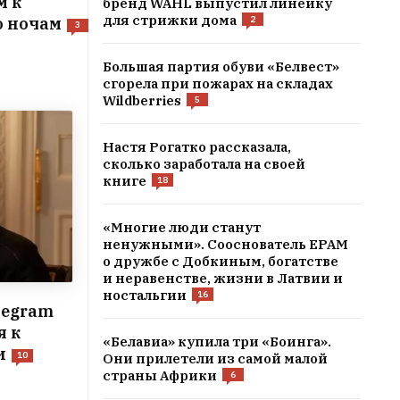
м к
бренд WAHL выпустил линейку
для стрижки дома
2
о ночам
3
Большая партия обуви «Белвест»
сгорела при пожарах на складах
Wildberries
5
Настя Рогатко рассказала,
сколько заработала на своей
книге
18
«Многие люди станут
ненужными». Сооснователь EPAM
о дружбе с Добкиным, богатстве
и неравенстве, жизни в Латвии и
ностальгии
16
legram
я к
«Белавиа» купила три «Боинга».
и
10
Они прилетели из самой малой
страны Африки
6