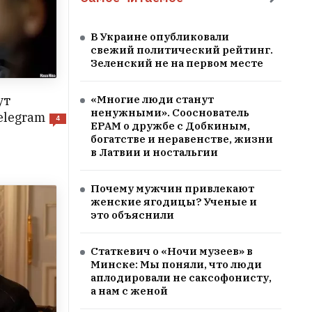
В Украине опубликовали
свежий политический рейтинг.
Зеленский не на первом месте
ут
«Многие люди станут
ненужными». Сооснователь
elegram
4
EPAM о дружбе с Добкиным,
богатстве и неравенстве, жизни
в Латвии и ностальгии
Почему мужчин привлекают
женские ягодицы? Ученые и
это объяснили
Статкевич о «Ночи музеев» в
Минске: Мы поняли, что люди
аплодировали не саксофонисту,
а нам с женой