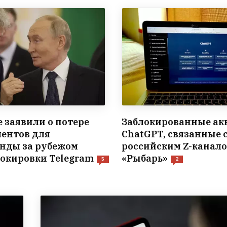
е заявили о потере
Заблокированные ак
ентов для
ChatGPT, связанные 
нды за рубежом
российским Z-канал
локировки Telegram
«Рыбарь»
5
2