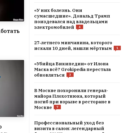
«У них болезнь. Они
сумасшедшие». Дональд Трамп
поиздевался над владельцами
электромобилей
4
аботать
27‑летнего минчанина, которого
искали 10 дней, нашли мёртвым
1
«Убийца Википедии» от Илона
Маска всё? Grokipedia перестала
обновляться
3
В Москве похоронили генерал-
майора Плохотнюка, который
погиб при взрыве в ресторане в
Москве
7
Профессиональный уход без
о
визита в салон: легендарный