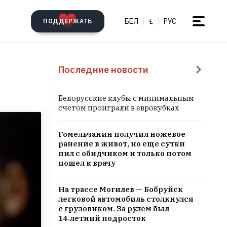
БЕЛ
Ł
РУС
ПОДДЕРЖАТЬ
Последние новости
Белорусские клубы с минимальным
счетом проиграли в еврокубках
Гомельчанин получил ножевое
ранение в живот, но еще сутки
пил с обидчиком и только потом
пошел к врачу
На трассе Могилев — Бобруйск
легковой автомобиль столкнулся
с грузовиком. За рулем был
14‑летний подросток