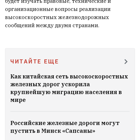
будет изучать правовые, технические и
организационные вопросы реализации
Семью медведей встретили в Мядельском
высокоскоростных железнодорожных
районе
4
сообщений между двумя странами.
В каких жилых комплексах можно будет
купить квартиру в ипотеку под 1%?
6
ЧИТАЙТЕ ЕЩЕ
Дроны подожгли Ярославский НПЗ
6
Как китайская сеть высокоскоростных
железных дорог ускорила
Почему мужчин привлекают женские
крупнейшую миграцию населения в
ягодицы? Ученые и это объяснили
39
мире
МИД России: Нужно быть
Российские железные дороги могут
готовыми к продолжительным
пустить в Минск «Сапсаны»
боевым действиям
11