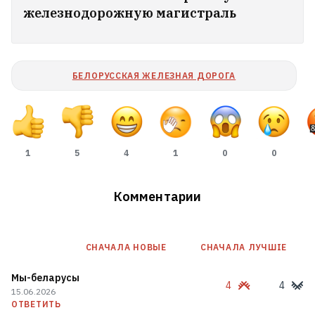
железнодорожную магистраль
БЕЛОРУССКАЯ ЖЕЛЕЗНАЯ ДОРОГА
1
5
4
1
0
0
Комментарии
Девятилетнюю девочку в Минске
мошенники заставили остричь себе
волосы
5
СНАЧАЛА НОВЫE
СНАЧАЛА ЛУЧШІЕ
Мы-беларусы
Статкевич — американскому дипломату
4
4
15.06.2026
на границе: Вам нужен только хороший
ОТВЕТИТЬ