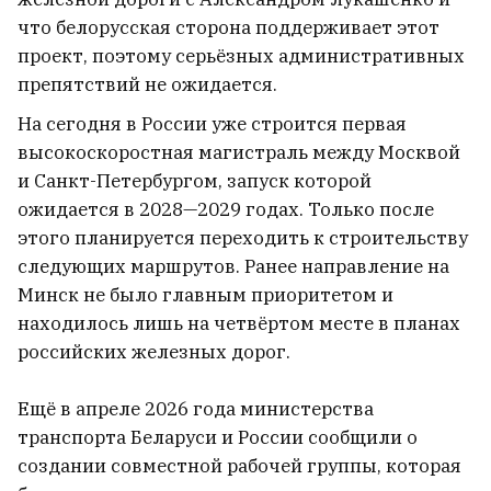
что белорусская сторона поддерживает этот
На годовщину великого
проект, поэтому серьёзных административных
народного подъема 2020‑го в
препятствий не ожидается.
Вильнюсе пройдут марш с
На сегодня в России уже строится первая
барабанщиками, забег и концерт
высокоскоростная магистраль между Москвой
8
и Санкт-Петербургом, запуск которой
ожидается в 2028—2029 годах. Только после
этого планируется переходить к строительству
следующих маршрутов. Ранее направление на
Минск не было главным приоритетом и
находилось лишь на четвёртом месте в планах
российских железных дорог.
Ещё в апреле 2026 года министерства
транспорта Беларуси и России сообщили о
создании совместной рабочей группы, которая