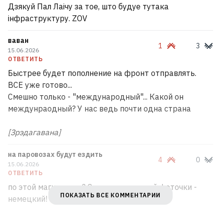
пиар, а я ради этого должен отказаться
Дзякуй Пал Лаічу за тое, што будуе тутака
от родины?
21
інфраструктуру. ZOV
ваван
В Варшаве ограбили и попытались
1
3
15.06.2026
похитить белоруса, когда он клал деньги
ОТВЕТИТЬ
на счет
21
Быстрее будет пополнение на фронт отправлять.
ВСЕ уже готово...
Смешно только - "международный"... Какой он
В Мозыре просто пекло. Там уже +35°C
междунраодный? У нас ведь почти одна страна
[Зрэдагавана]
ВСЕ НОВОСТИ →
на паровозах будут ездить
4
0
15.06.2026
ОТВЕТИТЬ
по этой магистрали? Сапсан-то с вашей фоточки -
ПОКАЗАТЬ ВСЕ КОММЕНТАРИИ
немецкий!