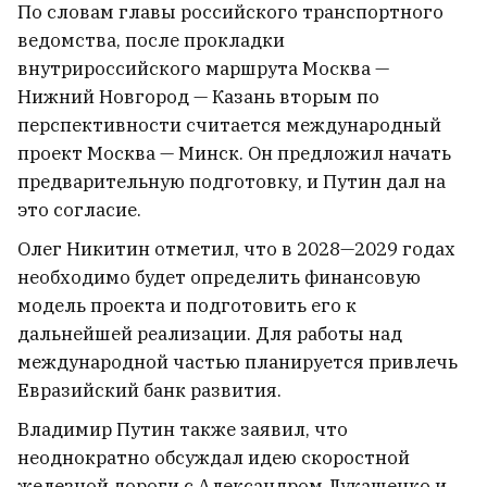
По словам главы российского транспортного
Статкевич: Если снова начнутся
ведомства, после прокладки
массовые протесты, они уже не
внутрироссийского маршрута Москва —
будут такими мирными, как в
Нижний Новгород — Казань вторым по
2020‑м. А ЕС правильно перестал
перспективности считается международный
верить сказкам Лукашенко
проект Москва — Минск. Он предложил начать
47
предварительную подготовку, и Путин дал на
это согласие.
Олег Никитин отметил, что в 2028—2029 годах
необходимо будет определить финансовую
модель проекта и подготовить его к
дальнейшей реализации. Для работы над
международной частью планируется привлечь
Евразийский банк развития.
Владимир Путин также заявил, что
неоднократно обсуждал идею скоростной
железной дороги с Александром Лукашенко и