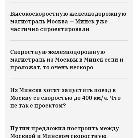
Высокоскоростную железнодорожную
магистраль Москва — Минск уже
частично спроектировали
Скоростную железнодорожную
магистраль из Москвы в Минск если и
проложат, то очень нескоро
Из Минска хотят запустить поезд в
Москву со скоростью до 400 км/ч. Что
не так с проектом?
В Минске на девушку упало
дерево
2
Путин предложил построить между
Москвой и Минском скоростную