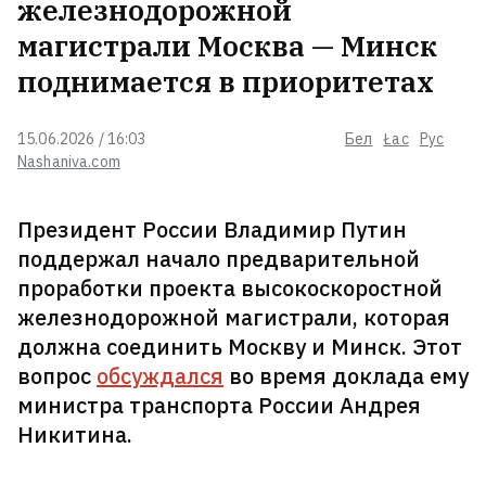
железнодорожной
В Вильнюсе раскопали место
магистрали Москва — Минск
итальянского сада Радзивиллов и
главной пушкарни ВКЛ. Здесь построят
поднимается в приоритетах
элитное жилье
15.06.2026 / 16:03
Бел
Łac
Рус
В Екатеринбурге атакован склад
Nashaniva.com
Wildberries
Президент России Владимир Путин
поддержал начало предварительной
На «Гродно Азоте» произошел
проработки проекта высокоскоростной
внеплановый выброс аммиака
железнодорожной магистрали, которая
должна соединить Москву и Минск. Этот
вопрос
обсуждался
во время доклада ему
Вчера в Беларуси было +40°C
министра транспорта России Андрея
Никитина.