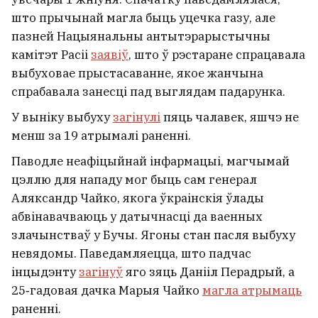
што прычынай магла быць уцечка газу, але
пазней Нацыянальны антытэрарыстычны
камітэт Расіі
заявіў
, што ў рэстаране спрацавала
выбуховае прыстасаванне, якое жанчына
спрабавала занесці пад выглядам падарунка.
У выніку выбуху
загінулі
пяць чалавек, яшчэ не
менш за 19 атрымалі раненні.
Паводле неафіцыйнай інфармацыі, магчымай
цэллю для нападу мог быць сам генерал
Аляксандр Чайко, якога ўкраінскія ўлады
абвінавачваюць у датычнасці да ваенных
злачынстваў у Бучы. Ягоны стан пасля выбуху
невядомы. Паведамляецца, што падчас
інцыдэнту
загінуў
яго зяць Данііл Перадрый, а
25‑гадовая дачка Марыя Чайко
магла атрымаць
раненні.