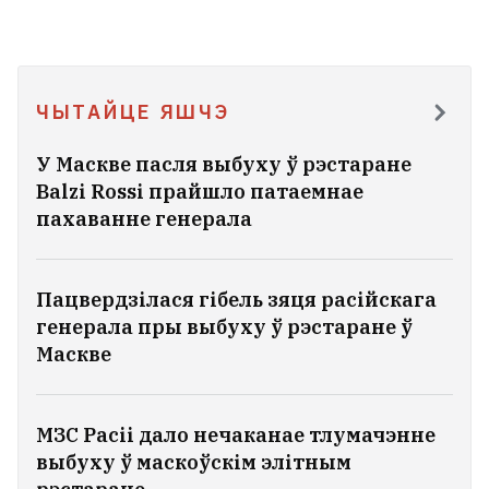
ЧЫТАЙЦЕ ЯШЧЭ
У Маскве пасля выбуху ў рэстаране
Balzi Rossi прайшло патаемнае
пахаванне генерала
Пацвердзілася гібель зяця расійскага
генерала пры выбуху ў рэстаране ў
Маскве
МЗС Расіі дало нечаканае тлумачэнне
выбуху ў маскоўскім элітным