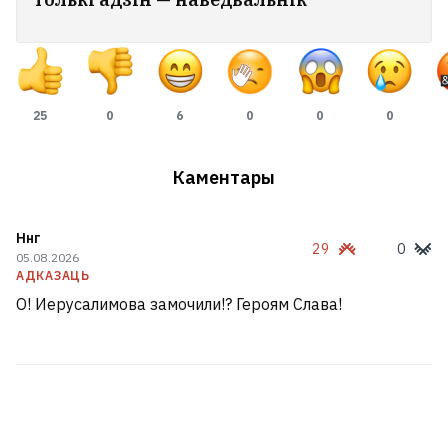
25
0
6
0
0
0
Каментары
Ннг
29
0
05.08.2026
АДКАЗАЦЬ
О! Иерусалимова замочили!? Героям Слава!