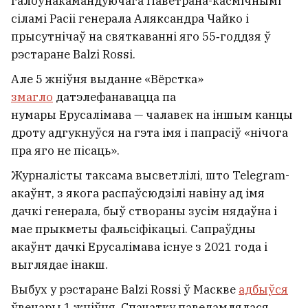
галоўнакамандуючага Паветрана-касмічнымі
сіламі Расіі генерала Аляксандра Чайко і
прысутнічаў на святкаванні яго 55‑годдзя ў
рэстаране Balzi Rossi.
Але 5 жніўня выданне «Вёрстка»
змагло
датэлефанавацца па
нумары Ерусалімава — чалавек на іншым канцы
дроту адгукнуўся на гэта імя і папрасіў «нічога
пра яго не пісаць».
Журналісты таксама высветлілі, што Telegram-
акаўнт, з якога распаўсюдзілі навіну ад імя
дачкі генерала, быў створаны зусім нядаўна і
мае прыкметы фальсіфікацыі. Сапраўдны
акаўнт дачкі Ерусалімава існуе з 2021 года і
выглядае інакш.
Выбух у рэстаране Balzi Rossi ў Маскве
адбыўся
ўвечары 1 жніўня. Спачатку паведамлялася,