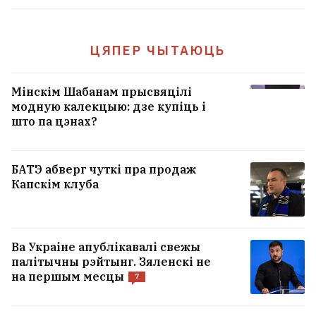
ЦЯПЕР ЧЫТАЮЦЬ
Мінскім Шабанам прысвяцілі
модную калекцыю: дзе купіць і
што па цэнах?
БАТЭ абверг чуткі пра продаж
Капскім клуба
Ва Украіне апублікавалі свежы
палітычны рэйтынг. Зяленскі не
на першым месцы
7