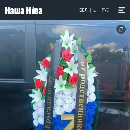
БЕЛ
Ł
РУС