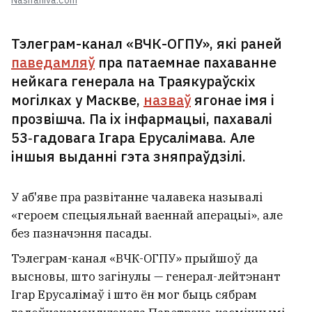
Nashaniva.com
Тэлеграм-канал «ВЧК-ОГПУ», які раней
паведамляў
пра патаемнае пахаванне
нейкага генерала на Траякураўскіх
могілках у Маскве,
назваў
ягонае імя і
прозвішча. Па іх інфармацыі, пахавалі
53‑гадовага Ігара Ерусалімава. Але
іншыя выданні гэта зняпраўдзілі.
У аб'яве пра развітанне чалавека называлі
«героем спецыяльнай ваеннай аперацыі», але
без пазначэння пасады.
Тэлеграм-канал «ВЧК-ОГПУ» прыйшоў да
высновы, што загінулы — генерал-лейтэнант
Ігар Ерусалімаў і што ён мог быць сябрам