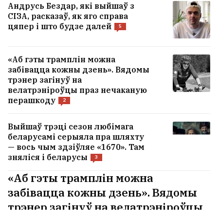
Андрусь Бездар, які выйшаў з
СІЗА, расказаў, як яго справа
цяпер і што будзе далей
5
«Аб гэты трамплін можна
забівацца кожны дзень». Вядомы
трэнер загінуў на
велатрэніроўцы праз нечаканую
перашкоду
2
Выйшаў трэці сезон любімага
беларусамі серыяла пра шляхту
— вось чым здзіўляе «1670». Там
зняліся і беларусы
3
«Аб гэты трамплін можна
забівацца кожны дзень». Вядомы
трэнер загінуў на велатрэніроўцы