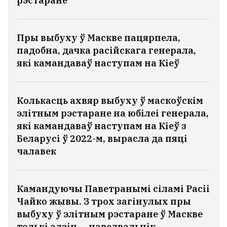
рэстаране
Пры выбуху ў Маскве пацярпела,
падобна, дачка расійскага генерала,
які камандаваў наступам на Кіеў
Колькасць ахвяр выбуху ў маскоўскім
элітным рэстаране на юбілеі генерала,
які камандаваў наступам на Кіеў з
Беларусі ў 2022-м, вырасла да пяці
чалавек
Камандуючы Паветранымі сіламі Расіі
Чайко жывы. З трох загінулых пры
выбуху ў элітным рэстаране ў Маскве
толькі адзін — наведвальнік