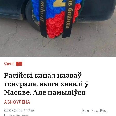
Свет
1
Расійскі канал назваў
генерала, якога хавалі ў
Маскве. Але памыліўся
АБНОЎЛЕНА
05.08.2026 / 22:53
Бел
Łac
Рус