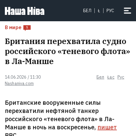
Бабарико займется бизнесом —
БЕЛ
Ł
РУС
уже открыл компанию в Германии
8
В мире
1
Британия перехватила судно
российского «теневого флота»
в Ла-Манше
14.06.2026 / 11:30
Бел
Łac
Рус
Nashaniva.com
Британские вооруженные силы
перехватили нефтяной танкер
Лукашенко в Вилейке оценивал
российского «теневого флота» в Ла-
белорусские прицелы: Я
Манше в ночь на воскресенье,
пишет
гранатометчик
ВВС.