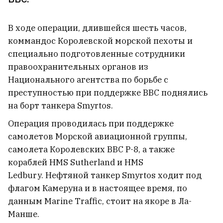
Интернет-шопинг стал новым
В ходе операции, длившейся шесть часов,
способом борьбы со стрессом для
поколения Z. Причем
коммандос Королевской морской пехоты и
удовольствие часто приносит сам
специально подготовленные сотрудники
процесс, а не покупка
1
правоохранительных органов из
Национального агентства по борьбе с
В Быхове троих нашли в доме
преступностью при поддержке ВВС поднялись
неживыми
на борт танкера Smyrtos.
Операция проводилась при поддержке
самолетов Морской авиационной группы,
Рабочего из Пинска осудили за
самолета Королевских ВВС P-8, а также
участие в «массовых
кораблей HMS Sutherland и HMS
беспорядках». После 2020‑го он
работал в России
Ledbury. Нефтяной танкер Smyrtos ходит под
флагом Камеруна и в настоящее время, по
Вчера в Беларуси было +40°C
данным Marine Traffic, стоит на якоре в Ла-
1
Манше.