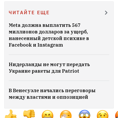
Женский алкоголизм: чем он отличается
от мужского и как к таким женщинам
ЧИТАЙТЕ ЕЩЕ
относиться?
9
Meta должна выплатить 567
миллионов долларов за ущерб,
БАТЭ опроверг слухи о продаже клуба
нанесенный детской психике в
Капским
1
Facebook и Instagram
«Над головой летает по 20 тонн».
Брат и сестра из Беларуси
Нидерланды не могут передать
Украине ракеты для Patriot
рассказали, сколько
зарабатывают в порту польской
Гдыни
3
В Венесуэле начались переговоры
между властями и оппозицией