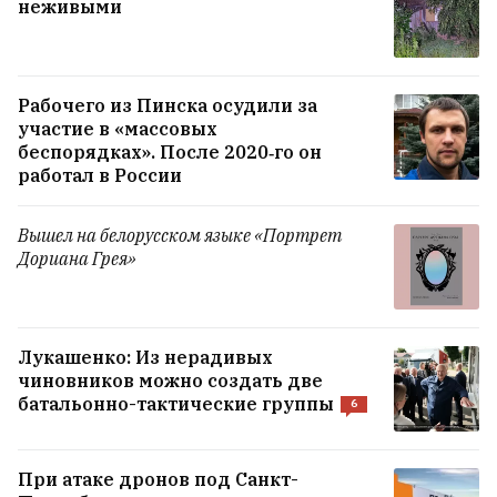
неживыми
на велотренировке из-за неожиданного
препятствия
8
Рабочего из Пинска осудили за
Сын депортированного солдата армии
участие в «массовых
Андерса из-под Новогрудка отсудил $180
беспорядках». После 2020‑го он
тысяч за страдания отца в советском
работал в России
лагере
13
Вышел на белорусском языке «Портрет
Дориана Грея»
ВСЕ НОВОСТИ →
Лукашенко: Из нерадивых
чиновников можно создать две
батальонно-тактические группы
6
При атаке дронов под Санкт-