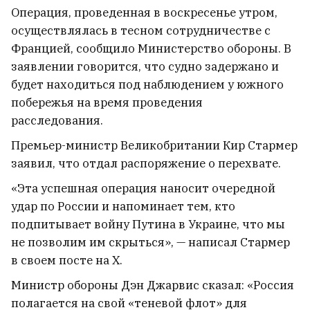
Операция, проведенная в воскресенье утром,
осуществлялась в тесном сотрудничестве с
Францией, сообщило Министерство обороны. В
заявлении говорится, что судно задержано и
будет находиться под наблюдением у южного
побережья на время проведения
расследования.
Премьер-министр Великобритании Кир Стармер
заявил, что отдал распоряжение о перехвате.
«Эта успешная операция наносит очередной
удар по России и напоминает тем, кто
Трамп запретил в США
подпитывает войну Путина в Украине, что мы
«родильный туризм» для
не позволим им скрыться», — написал Стармер
отдельных категорий
в своем посте на X.
1
Министр обороны Дэн Джарвис сказал: «Россия
полагается на свой «теневой флот» для