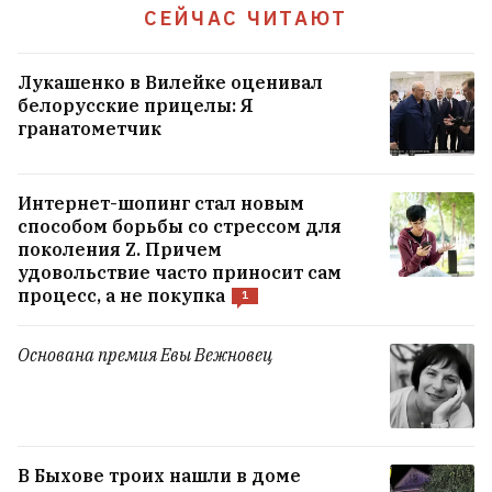
СЕЙЧАС ЧИТАЮТ
Лукашенко в Вилейке оценивал
белорусские прицелы: Я
гранатометчик
Интернет-шопинг стал новым
способом борьбы со стрессом для
В Мозыре из окна девятого этажа выпал
поколения Z. Причем
годовалый ребенок
2
удовольствие часто приносит сам
процесс, а не покупка
1
Андрусь Бездар, который вышел из
Основана премия Евы Вежновец
СИЗО, рассказал, как его дело сейчас и
что будет дальше
9
«Об этот трамплин можно убиваться
В Быхове троих нашли в доме
каждый день». Известный тренер погиб