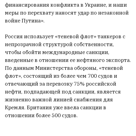
финансирования конфликта в Украине, и наши
меры по перехвату наносят удар по незаконной
войне Путина».
Россия использует «теневой флот» танкеров с
непрозрачной структурой собственности,
чтобы обойти международные санкции,
введенные в отношении ее нефтяного экспорта.
По данным Министерства обороны, «теневой
флот», состоящий из более чем 700 судов и
отвечающий за перевозку 75% российской
Шквал, сильный ветер и град натворили
нефти, подпадающей под санкции, является
бед этой ночью
жизненно важной линией снабжения для
Кремля. Британия уже ввела санкции в
Минским Шабанам посвятили модную
отношении более 500 судов.
коллекцию: где купить и что по ценам?
5