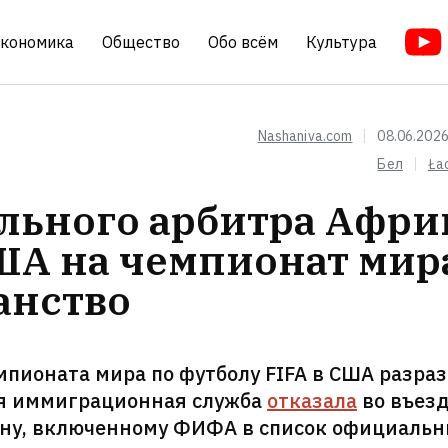
кономика
Общество
Обо всём
Культура
Nashaniva.com
08.06.2026
Бел
Ła
льного арбитра Афри
ША на чемпионат мир
анство
мпионата мира по футболу FIFA в США разра
ая иммиграционная служба
отказала
во въез
ану, включенному ФИФА в список официаль