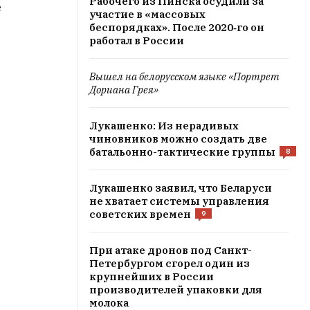
Рабочего из Пинска осудили за
е
участие в «массовых
беспорядках». После 2020‑го он
работал в России
Вышел на белорусском языке «Портрет
Дориана Грея»
Лукашенко: Из нерадивых
чиновников можно создать две
батальонно-тактические группы
8
Лукашенко заявил, что Беларуси
не хватает системы управления
советских времен
9
й
При атаке дронов под Санкт-
Петербургом сгорел один из
крупнейших в России
производителей упаковки для
молока