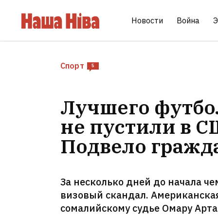
Новости
Война
Э
Спорт
5
Лучшего футбо
не пустили в С
Подвело гражд
За несколько дней до начала че
визовый скандал. Американск
сомалийскому судье Омару Арт