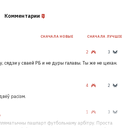
Комментарии
5
СНАЧАЛА НОВЫE
СНАЧАЛА ЛУЧШІЕ
2
3
, сядзи у сваей РБ и не дуры галавы. Ты же не цихан.
4
2
вёў расізм.
1
3
Ь
пляматычны пашпарт футбольнаму арбітру. Проста