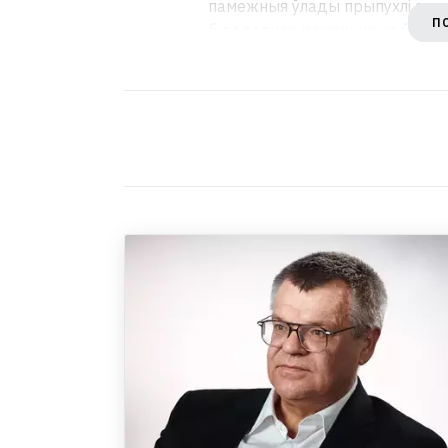
памежныя ўлады прыпухлі ад г
П
б дадатнае рашэньне на ўезд.