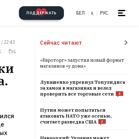
БЕЛ
Ł
РУС
ПОДДЕРЖАТЬ
Сейчас читают
 / 22:43
c
Рус
«Евроторг» запустил новый формат
ки
магазинов «у дома»
а.
Лукашенко упрекнул Топузидиса
за хамон в магазинах и велел
проверить все торговые сети
4
Путин может попытаться
зился
атаковать НАТО уже осенью,
считает разведка США
3
де
ных
Навроцкий: Украина может