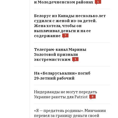
и Молодечненском районах
1
Белорус из Канады несколько лет
судился с женой из-за детей.
Жена хотела, чтобы он
выплачивал деньги и на ее
содержание
7
Телеграм-канал Марины
Золотовой признали
экстремистским
1
На «Беларуськалии» погиб
29‑летний рабочий
Нидерланды не могут передать
Украине ракеты для Patriot
8
«Я — предатель родины». Минчанин
перевел за границу деньги своей