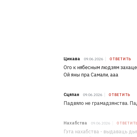
Цикава
09.06.2026
ОТВЕТИТЬ
Ого к нябесным людзям захацеу
Ой яны пра Самали, ааа
Сцяпан
09.06.2026
ОТВЕТИТЬ
Падвяло не грамадзянства. Пад
Нахабства
09.06.2026
ОТВЕТИТ
Гэта нахабства - выдаваць ды