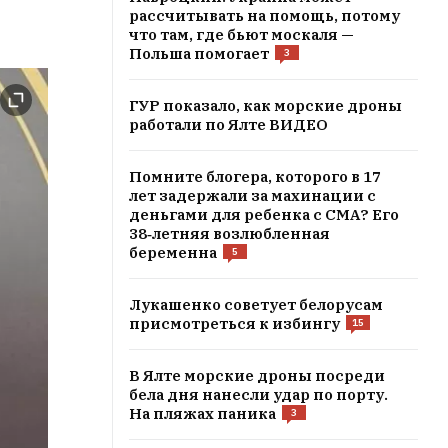
рассчитывать на помощь, потому
что там, где бьют москаля —
Польша помогает
3
ГУР показало, как морские дроны
работали по Ялте ВИДЕО
Помните блогера, которого в 17
лет задержали за махинации с
деньгами для ребенка с СМА? Его
38‑летняя возлюбленная
беременна
5
Лукашенко советует белорусам
присмотреться к избингу
15
В Ялте морские дроны посреди
бела дня нанесли удар по порту.
На пляжах паника
3