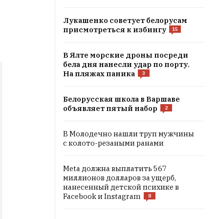
е
Лукашенко советует белорусам
присмотреться к избингу
15
В Ялте морские дроны посреди
бела дня нанесли удар по порту.
На пляжах паника
3
Белорусская школа в Варшаве
объявляет пятый набор
2
В Молодечно нашли труп мужчины
с колото-резаными ранами
Meta должна выплатить 567
миллионов долларов за ущерб,
нанесенный детской психике в
Facebook и Instagram
8