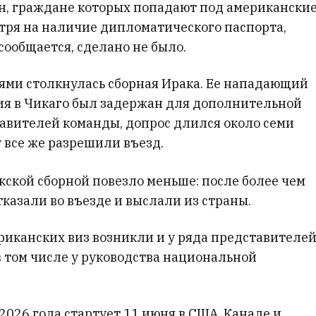
ан, граждане которых попадают под американски
тря на наличие дипломатического паспорта,
сообщается, сделано не было.
ями столкнулась сборная Ирака. Ее нападающий
ия в Чикаго был задержан для дополнительной
авителей команды, допрос длился около семи
у все же разрешили въезд.
кской сборной повезло меньше: после более чем
тказали во въезде и выслали из страны.
иканских виз возникли и у ряда представителе
в том числе у руководства национальной
026 года стартует 11 июня в США, Канаде и