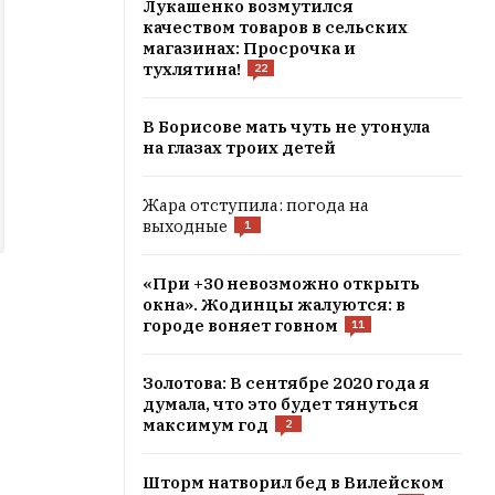
Лукашенко возмутился
качеством товаров в сельских
магазинах: Просрочка и
тухлятина!
22
В Борисове мать чуть не утонула
на глазах троих детей
Жара отступила: погода на
выходные
1
«При +30 невозможно открыть
окна». Жодинцы жалуются: в
городе воняет говном
11
Золотова: В сентябре 2020 года я
думала, что это будет тянуться
максимум год
2
Шторм натворил бед в Вилейском