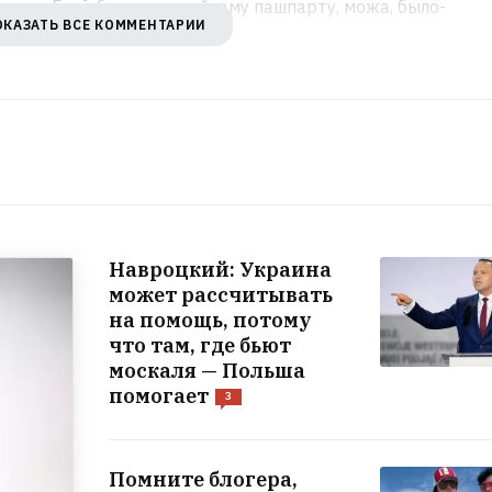
этага. Ехаў-бы па звычайнаму пашпарту, можа, было-
ОКАЗАТЬ ВСЕ КОММЕНТАРИИ
Навроцкий: Украина
может рассчитывать
на помощь, потому
что там, где бьют
москаля — Польша
помогает
3
Помните блогера,