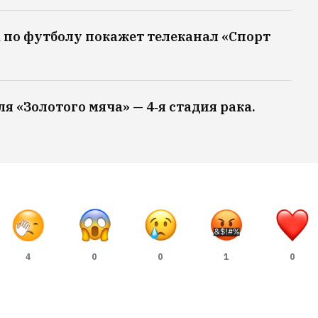
 по футболу покажет телеканал «Спорт
я «Золотого мяча» — 4‑я стадия рака.
4
0
0
1
0