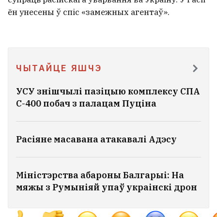
ён унесены ў спіс «замежных агентаў».
ЧЫТАЙЦЕ ЯШЧЭ
УСУ знішчылі пазіцыю комплексу СПА
С-400 побач з палацам Пуціна
Расіяне масавана атакавалі Адэсу
Міністэрства абароны Балгарыі: На
мяжы з Румыніяй упаў украінскі дрон