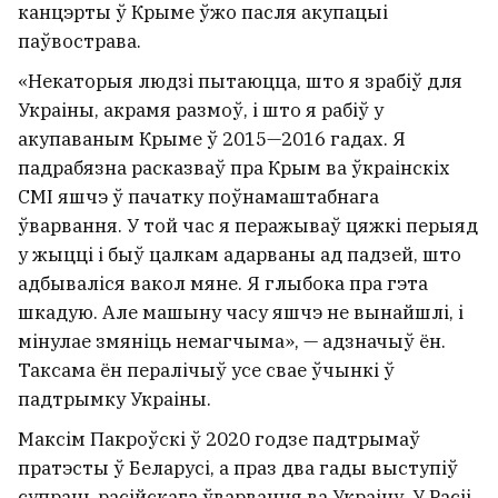
канцэрты ў Крыме ўжо пасля акупацыі
паўвострава.
«Некаторыя людзі пытаюцца, што я зрабіў для
Украіны, акрамя размоў, ​​і што я рабіў у
акупаваным Крыме ў 2015—2016 гадах. Я
падрабязна расказваў пра Крым ва ўкраінскіх
СМІ яшчэ ў пачатку поўнамаштабнага
ўварвання. У той час я перажываў цяжкі перыяд
у жыцці і быў цалкам адарваны ад падзей, што
адбываліся вакол мяне. Я глыбока пра гэта
шкадую. Але машыну часу яшчэ не вынайшлі, і
мінулае змяніць немагчыма», — адзначыў ён.
Таксама ён пералічыў усе свае ўчынкі ў
падтрымку Украіны.
Максім Пакроўскі ў 2020 годзе падтрымаў
пратэсты ў Беларусі, а праз два гады выступіў
супраць расійскага ўварвання ва Украіну. У Расіі