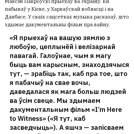
Максім Пакроўскі прыехаў ва Украіну. Ён
пабываў у Кіеве, у Харкаўскай вобласці і на
Данбасе. У сваіх сацсетках музыка расказаў, што
здымае дакументальны фільм пра вайну.
«Я прыехаў на вашую зямлю з
любоўю, цеплынёй і велізарнай
павагай. Галоўнае, чым я магу
быць вам карысным, знаходзячыся
тут, — зрабіць так, каб пра тое, што
я пабачыў на свае вочы,
даведалася як мага больш людзей
ва ўсім свеце. Мы здымаем
дакументальным фільм «I’m Here
to Witness» («Я тут, каб
засведчыць»). А яшчэ — запісваем