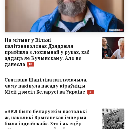
На мітынг у Вільні
палітзняволеная Дзядзюля
прыйшла з локшынай у руках, каб
аддаць яе Кучынскаму. Але не
данесла
10
Святлана Шаціліна патлумачыла,
чаму пакінула пасаду кіраўніцы
Місіі дэмсіл Беларусі ва Украіне
3
«ВКЛ было беларускім настолькі
ж, наколькі Брытанская імперыя
была індыйскай». Хто і як сцёр