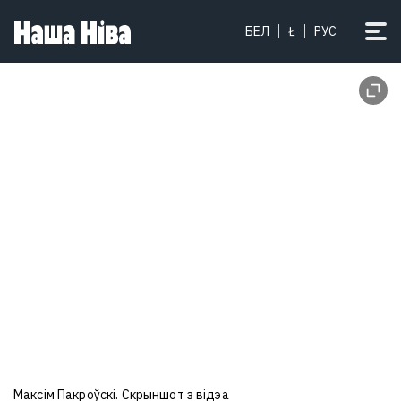
БЕЛ
Ł
РУС
Максім Пакроўскі. Скрыншот з відэа