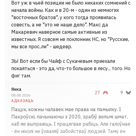
Вот уж в чьей позиции не было никаких сомнений с
начала войны. Как и в 20-м - один из немногих
"восточных братов", у кого тогда проявилась
совесть, а не "это не наше дело". Макс да
Макаревич наверное самые активные из
известных. Я совсем не поклонник НС, но "Русские,
мы все прос..ли" - шедевр.
ЗЫ Вот если бы Чайф с Сукачевым приехали
покаяться - это да, что-то большое в лесу... того. Но
фиг там.
Янка
27
9
08.08.2026
АДКАЗАЦЬ
Пацук, кожны чалавек мае права на памылку. І
Пакроўскі, пачынаючы з 2020, зрабіў вельмі шмат,
каб яе выправіць. І працягвае рабіць. Але галоўнае
- ён ніколі не ўхваляў забойстваў людзей. Таму ён