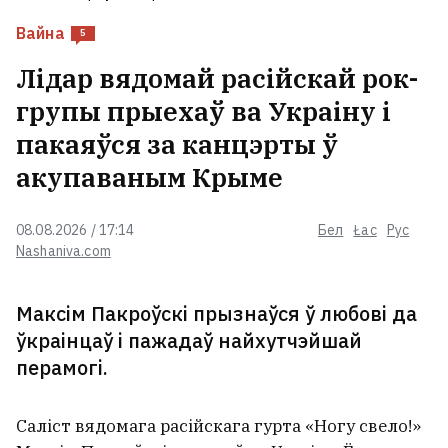
Вайна
5
Лідар вядомай расійскай рок-
групы прыехаў ва Украіну і
пакаяўся за канцэрты ў
акупаваным Крыме
08.08.2026 / 17:14
Бел
Łac
Рус
Nashaniva.com
Максім Пакроўскі прызнаўся ў любові да
ўкраінцаў і пажадаў найхутчэйшай
перамогі.
Саліст вядомага расійскага гурта «Ногу свело!»