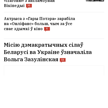
«Пагоню» з англамоўнай
Вікіпедыі
31
Актрыса з «Гары Потэра» зарабіла
на «Онліфанс» больш, чым за ўсе
свае здымкі ў кіно
5
Місію дэмакратычных сілаў
Беларусі ва Украіне ўзначаліла
Вольга Зазулінская
11