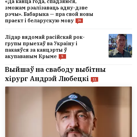
«Да канца года, спадзяюся,
зможам рэалізаваць адну-дзве
рэчы». Бабарыка — пра свой новы
праект і беларускую мову
26
Лідар вядомай расійскай рок-
групы прыехаў ва Украіну і
пакаяўся за канцэрты ў
акупаваным Крыме
5
Выйшаў на свабоду выбітны
хірург Андрэй Любецкі
11