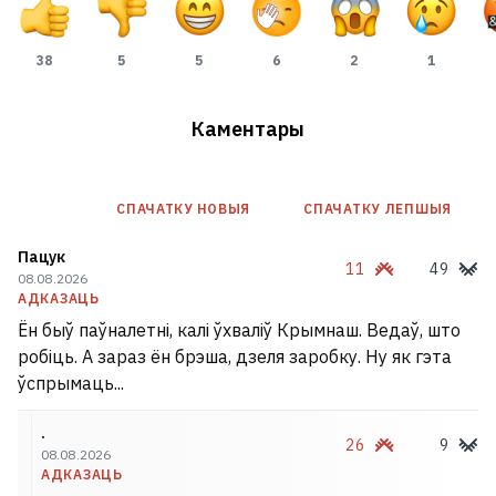
38
5
5
6
2
1
Каментары
СПАЧАТКУ НОВЫЯ
СПАЧАТКУ ЛЕПШЫЯ
Пацук
11
49
08.08.2026
АДКАЗАЦЬ
Ён быў паўналетні, калі ўхваліў Крымнаш. Ведаў, што
робіць. А зараз ён брэша, дзеля заробку. Ну як гэта
ўспрымаць...
.
26
9
08.08.2026
АДКАЗАЦЬ