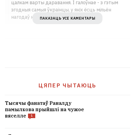
цалкам варты даравання. І галоўнае - з гэтым
згодныя самыя ўкраінцы, у якіх ёсць мільён
нагодаў ненавідзець Расею і расейцаў.
ПАКАЗАЦЬ УСЕ КАМЕНТАРЫ
ЦЯПЕР ЧЫТАЮЦЬ
Тысячы фанатаў Раналду
памылкова прыйшлі на чужое
вяселле
1