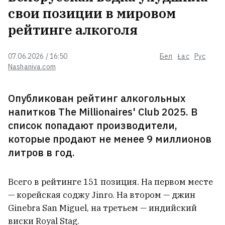
свои позиции в мировом
рейтинге алкоголя
США ищут потенциального
нового лидера для Кубы
подобного Делси Родригес
07.06.2026 / 16:50
Бел
Łac
Рус
Nashaniva.com
Испания вводит пограничный
Опубликован рейтинг алкогольных
контроль с Италией
напитков The Millionaires' Club 2025. В
список попадают производители,
которые продают не менее 9 миллионов
«Польшча квітнет лаціною, Літва
литров в год.
квітнет русчызною». Патриотический
шедевр XVII века оказался российской
подделкой XIX-го
8
Всего в рейтинге 151 позиция. На первом месте
— корейская соджу Jinro. На втором — джин
Лукашенко: Из нерадивых
Ginebra San Miguel, на третьем — индийский
чиновников можно создать две
виски Royal Stag.