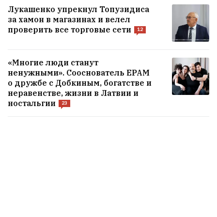
что это будет тянуться максимум год
3
Лукашенко упрекнул Топузидиса
за хамон в магазинах и велел
проверить все торговые сети
12
Шторм натворил бед в Вилейском и
Молодечненском районах
1
«Многие люди станут
ненужными». Сооснователь EPAM
о дружбе с Добкиным, богатстве и
ВСЕ НОВОСТИ →
неравенстве, жизни в Латвии и
ностальгии
23