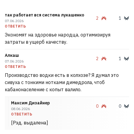
Лукашенко советует белорусам
так работает вся система лукашенко
присмотреться к избингу
22
2
1
07.06.2026
ОТВЕТИТЬ
Экономят на здоровье народца, ортимизируя
В Ялте морские дроны посреди бела дня
затраты в ущерб качеству.
нанесли удар по порту. На пляжах
паника
4
Алкаш
2
1
07.06.2026
ОТВЕТИТЬ
Бабарико займется бизнесом — уже
Производство водки есть в колхозе? Я думал это
открыл компанию в Германии
25
сивуха с тонкими нотками димедрола, чтоб
кабанонаселение с копыт валило.
Белорусская школа в Варшаве
Максим Дизайнер
объявляет пятый набор
0
0
2
08.06.2026
ОТВЕТИТЬ
[Рэд. выдалена]