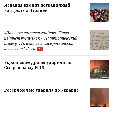
Испания вводит пограничный
контроль с Италией
«Польшча квітнет лаціною, Літва
квітнет русчызною». Патриотический
шедевр XVII века оказался российской
подделкой XIX-го
8
В Борисове мать чуть не утонула на
Украинские дроны ударили по
глазах троих детей
Сызранскому НПЗ
«При +30 невозможно открыть окна».
Жодинцы жалуются: в городе воняет
Россия ночью ударила по Украине
говном
12
Золотова: В сентябре 2020 года я думала,