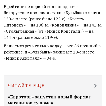
батальонно-тактические группы
9
В рейтинг не первый год попадают и
белорусские производители. «Бульбашъ» занял
120‑е место (ранее было 122-е), «Брестъ-
Литовскъ» — на 136-м, «Коноплянка» — на 141-м,
«Стольградная» (от «Минск Кристалл») — на
144‑м (раньше было 119-е).
Если смотреть только водку — это 36 позиций в
рейтинге, и «Бульбашъ» занимает 28‑е место,
«Минск Кристалл» — 34-е.
ЧИТАЙТЕ ЕЩЕ
Лукашенко заявил, что Беларуси
не хватает системы управления
«Евроторг» запустил новый формат
советских времен
магазинов «у дома»
10