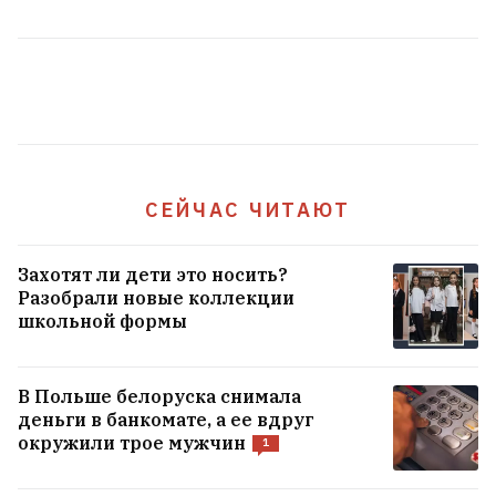
СЕЙЧАС ЧИТАЮТ
Захотят ли дети это носить?
Лукашенко возмутился качеством
Разобрали новые коллекции
школьной формы
товаров в сельских магазинах:
Просрочка и тухлятина!
25
В Польше белоруска снимала
деньги в банкомате, а ее вдруг
окружили трое мужчин
1