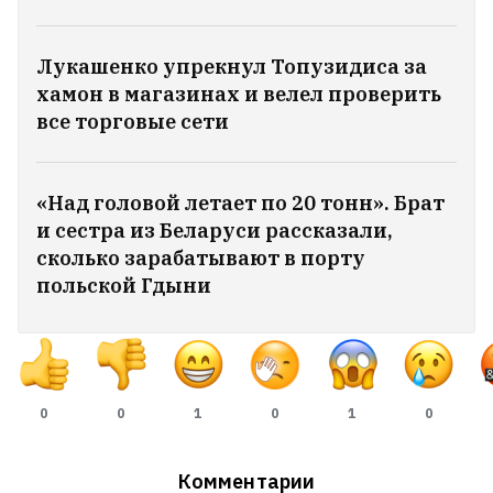
Лукашенко упрекнул Топузидиса за
хамон в магазинах и велел проверить
все торговые сети
«Над головой летает по 20 тонн». Брат
и сестра из Беларуси рассказали,
сколько зарабатывают в порту
польской Гдыни
При атаке дронов под Санкт-
Петербургом сгорел один из
0
0
1
0
1
0
крупнейших в России производителей
упаковки для молока
Комментарии