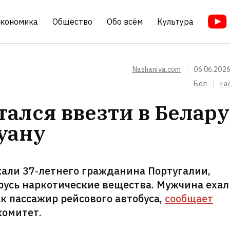
кономика
Общество
Обо всём
Культура
Nashaniva.com
06.06.2026
Бел
Ła
ался ввезти в Белару
уану
али 37‑летнего гражданина Португалии,
русь наркотические вещества. Мужчина ехал
ак пассажир рейсового автобуса,
сообщает
омитет.