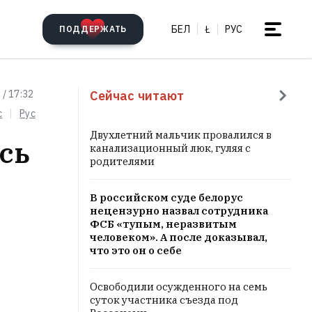
БЕЛ
Ł
РУС
ПОДДЕРЖАТЬ
Сейчас читают
 / 17:32
c
Рус
Двухлетний мальчик провалился в
сь
канализационный люк, гуляя с
родителями
В российском суде белорус
нецензурно назвал сотрудника
ФСБ «тупым, неразвитым
человеком». А после доказывал,
что это он о себе
Освободили осужденного на семь
суток участника съезда под