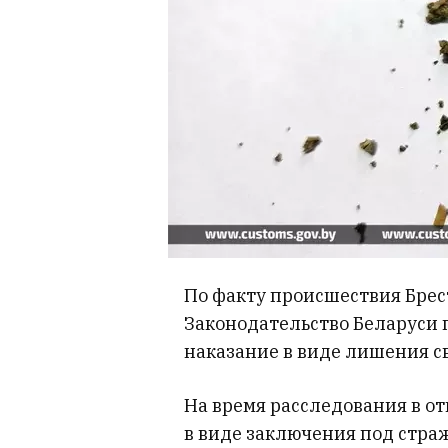
По факту происшествия Брес
Законодательство Беларуси 
наказание в виде лишения св
На время расследования в о
в виде заключения под страж