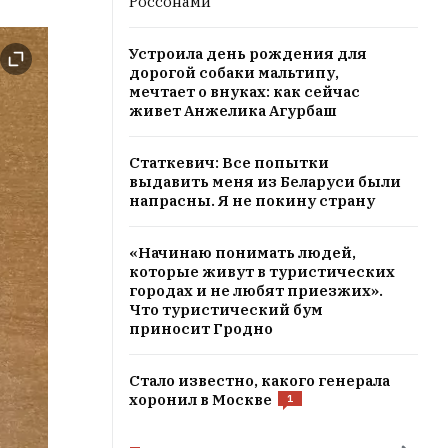
Россонами
Устроила день рождения для
дорогой собаки мальтипу,
мечтает о внуках: как сейчас
живет Анжелика Агурбаш
Статкевич: Все попытки
выдавить меня из Беларуси были
напрасны. Я не покину страну
«Начинаю понимать людей,
которые живут в туристических
городах и не любят приезжих».
Что туристический бум
приносит Гродно
Стало известно, какого генерала
хоронил в Москве
1