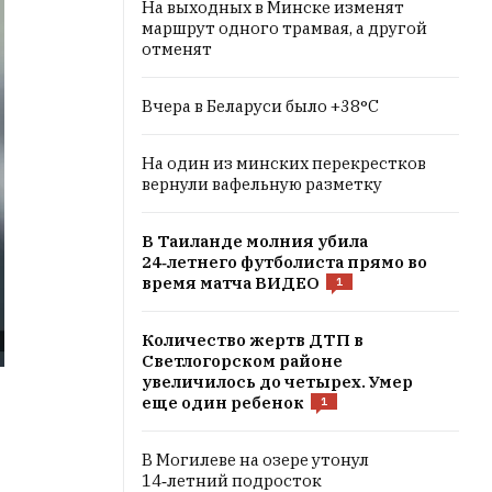
На выходных в Минске изменят
маршрут одного трамвая, а другой
отменят
Вчера в Беларуси было +38°C
На один из минских перекрестков
вернули вафельную разметку
В Таиланде молния убила
24‑летнего футболиста прямо во
время матча ВИДЕО
1
Количество жертв ДТП в
Светлогорском районе
увеличилось до четырех. Умер
еще один ребенок
1
В Могилеве на озере утонул
14‑летний подросток