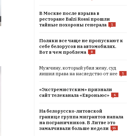
В Москве после взрыва в
ресторане Balzi Rossi прошли
тайные похороны генерала
1
Поляки все чаще не пропускают к
себе белорусов на автомобилях.
Вот в чем проблема
8
Мужчину, который убил жену, суд
лишил права на наследство от нее
1
«Экстремистским» признали
сайт телеканала «Евроньюс»
6
На белорусско-литовской
границе группа мигрантов напала
на пограничников. В Литве это
замалчивали больше недели
15