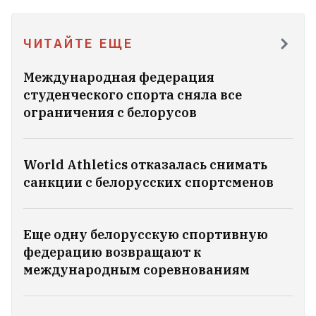
благодаря падению ступени
ракеты SpaceX на Луну?
3
ЧИТАЙТЕ ЕЩЕ
Международная федерация
студенческого спорта сняла все
ограничения с белорусов
World Athletics отказалась снимать
санкции с белорусских спортсменов
Еще одну белорусскую спортивную
федерацию возвращают к
международным соревнованиям
В Германии Россия накануне выборов
запустила кампанию «Матрешка»
4