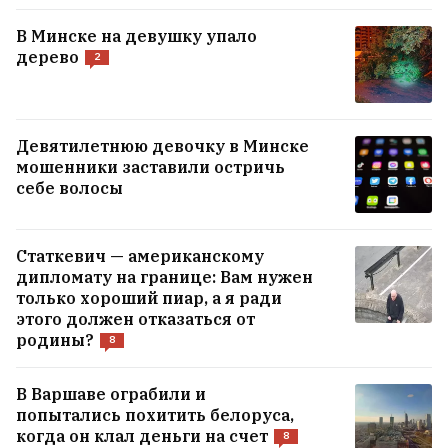
В Минске на девушку упало
дерево
2
Девятилетнюю девочку в Минске
мошенники заставили остричь
себе волосы
Статкевич — американскому
дипломату на границе: Вам нужен
В Подмосковье загорелся главный
только хороший пиар, а я ради
этого должен отказаться от
научный институт «Роскосмоса»
3
родины?
8
Архитектор и соучредитель бюро Zrobim
В Варшаве ограбили и
architects Андрусь Bezdar вышел из СИЗО
8
попытались похитить белоруса,
когда он клал деньги на счет
8