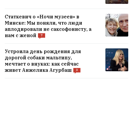
Пентагон готовит новую ядерную
стратегию на случай войны с Китаем
Статкевич о «Ночи музеев» в
или Россией
Минске: Мы поняли, что люди
аплодировали не саксофонисту, а
нам с женой
7
Житель Бобруйска нашел в квартире
своего дяди антикварное оружие
5
Устроила день рождения для
дорогой собаки мальтипу,
мечтает о внуках: как сейчас
живет Анжелика Агурбаш
ВСЕ НОВОСТИ →
3