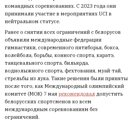
пугать людей. Он рассказал, что
командных соревнованиях. С 2023 года они
нужно делать и сколько за это
принимали участие в мероприятиях UCI в
платят
нейтральном статусе.
2
Ранее о снятии всех ограничений с белорусов
объявили международные федерации
гимнастики, современного пятиборья, бокса,
волейбола, борьбы, конного спорта, каратэ,
танцевального спорта, бильярда,
воднолыжного спорта, фехтования, муай-тай,
стрельбы из лука. Такие решения были приняты
после того, как Международный олимпийский
комитет (МОК) 7 мая
рекомендовал
допустить
белорусских спортсменов ко всем
международным соревнованиям без
ограничений.
Что ученые могут выяснить