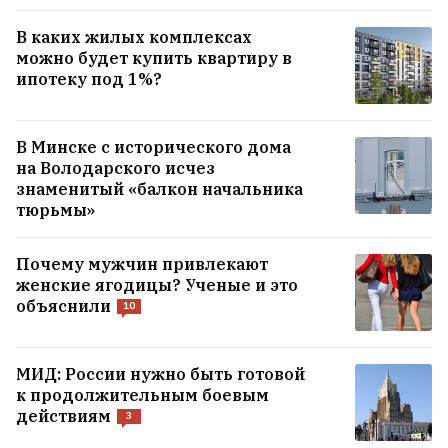
В каких жилых комплексах
можно будет купить квартиру в
ипотеку под 1%?
В Минске с исторического дома
на Володaрского исчез
знаменитый «балкон начальника
тюрьмы»
Почему мужчин привлекают
женские ягодицы? Ученые и это
На белорусско-литовской границе
объяснили
10
группа мигрантов напала на
пограничников. В Литве это
МИД: России нужно быть готовой
замалчивали больше недели
к продолжительным боевым
16
действиям
3