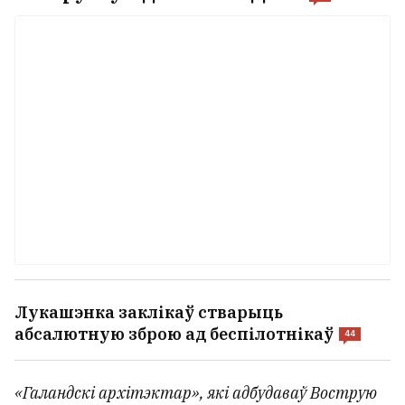
беларусаў з дзейнымі ДНЖ
4
Лукашэнка заклікаў стварыць
абсалютную зброю ад беспілотнікаў
44
«Галандскі архітэктар», які адбудаваў Вострую