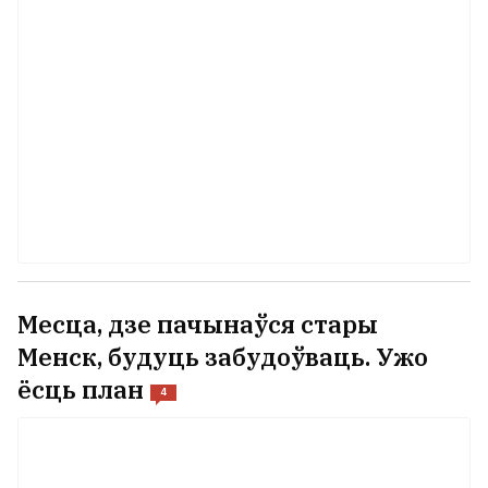
Месца, дзе пачынаўся стары
Менск, будуць забудоўваць. Ужо
ёсць план
4