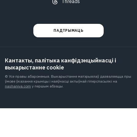
Threads
ПАДТРЫМАЦЬ
Кантакты, палітыка канфідэнцыйнасці і
выкарыстанне cookie
© Усе правы абароненыя. Выкарыстанне матэрыялаў дазваляецца пры
ўмове ўказання крыніцы і наяўнасці актыўнай гіперспасылкі на
nashaniva.com
у першым абзацы.