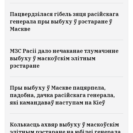
канферэнцыі «Новая Беларусь»
9
Пацвердзілася гібель зяця расійскага
генерала пры выбуху ў рэстаране ў
«Я трымаў дзве галоўкі часнаку, а ён
Маскве
ляцеў за мной». Прадавец з Херсона
расказаў, як за ім ганяўся расійскі дрон
5
МЗС Расіі дало нечаканае тлумачэнне
ЗША сталі часцей адмаўляць беларусам у
выбуху ў маскоўскім элітным
прытулку
6
рэстаране
УСЕ НАВІНЫ →
Пры выбуху ў Маскве пацярпела,
падобна, дачка расійскага генерала,
які камандаваў наступам на Кіеў
Колькасць ахвяр выбуху ў маскоўскім
элітным рэстаране на юбілеі генерала,