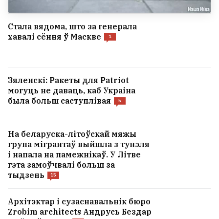
Стала вядома, што за генерала
хавалі сёння ў Маскве
1
Зяленскі: Ракеты для Patriot
могуць не даваць, каб Украіна
была больш саступлівая
5
На беларуска-літоўскай мяжы
група мігрантаў выйшла з тунэля
і напала на памежнікаў. У Літве
гэта замоўчвалі больш за
тыдзень
15
Архітэктар і сузаснавальнік бюро
Zrobim architects Андрусь Бездар