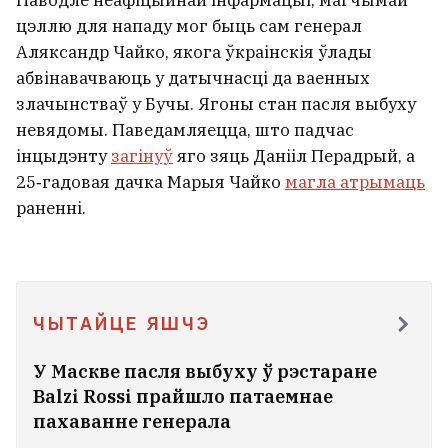
Паводле неафіцыйнай інфармацыі, магчымай
цэллю для нападу мог быць сам генерал
Аляксандр Чайко, якога ўкраінскія ўлады
абвінавачваюць у датычнасці да ваенных
злачынстваў у Бучы. Ягоны стан пасля выбуху
невядомы. Паведамляецца, што падчас
інцыдэнту
загінуў
яго зяць Данііл Перадрый, а
25‑гадовая дачка Марыя Чайко
магла атрымаць
раненні.
Павольна сыходзьце, не
паварочваючыся да яго спінай. Пад
Асіповічамі заўважылі вялікага
ЧЫТАЙЦЕ ЯШЧЭ
мядзведзя
4
У Маскве пасля выбуху ў рэстаране
Balzi Rossi прайшло патаемнае
Беларускія спецслужбы выведваюць
пахаванне генерала
інфармацыю пра ўдзельнікаў