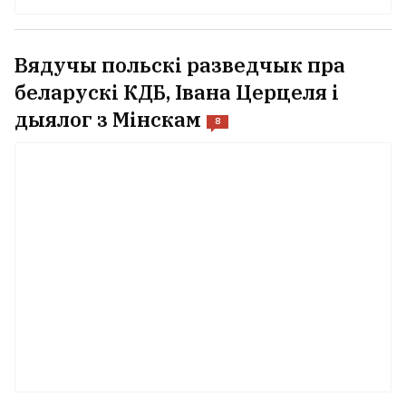
Вядучы польскі разведчык пра
беларускі КДБ, Івана Церцеля і
дыялог з Мінскам
8