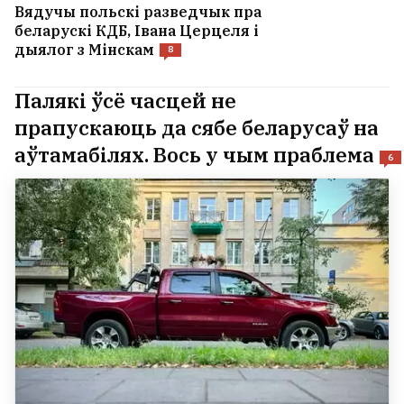
Вядучы польскі разведчык пра
беларускі КДБ, Івана Церцеля і
дыялог з Мінскам
8
Палякі ўсё часцей не
прапускаюць да сябе беларусаў на
аўтамабілях. Вось у чым праблема
6