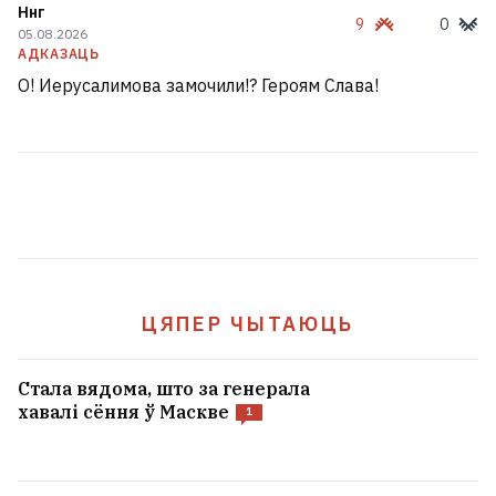
Ннг
9
0
05.08.2026
АДКАЗАЦЬ
О! Иерусалимова замочили!? Героям Слава!
ЦЯПЕР ЧЫТАЮЦЬ
Стала вядома, што за генерала
хавалі сёння ў Маскве
1