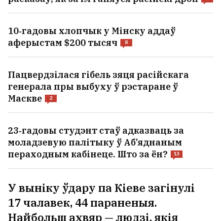
расказаў, як за ім ганяўся расійскі дрон
5
10‑гадовы хлопчык у Мінску аддаў
аферыстам $200 тысяч
8
Пацвердзілася гібель зяця расійскага
генерала пры выбуху ў рэстаране ў
Маскве
2
23‑гадовы студэнт стаў адказваць за
моладзевую палітыку ў Аб’яднаным
пераходным кабінеце. Што за ён?
13
У выніку ўдару па Кіеве загінулі
17 чалавек, 44 параненыя.