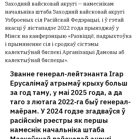
кампанію расійскіх хакераў па ўзломе
Заходняй вайсковай акругі — намеснікам
вайфай-сетак у гатэлях па ўсім свеце
1
начальніка штаба Заходняй вайсковай акругі
Узброеных сіл Расійскай Федэрацыі, і ў гэтай
якасці ў лістападзе 2022 года прыязджаў у
Беларуска была знойдзена мёртвай у
Мінск на канферэнцыю «Развіццё, падрыхтоўка
гатэлі македонскага Охрыда
1
і прымяненне сіл і сродкаў сістэмы
калектыўнай бяспекі Арганізацыі Дамовы аб
Ракета SpaceX, імаверна, ужо
калектыўнай бяспецы».
сутыкнулася з Месяцам
2
Званне генерал-лейтэнанта Ігар
Ерусалімаў атрымаў крыху больш
Войскі беспілотных сістэм Расіі
за год таму, у маі 2025 года, а да
ўзначаліў ураджэнец Слуцка
13
таго з лютага 2022‑га быў генерал-
маёрам. У 2024 годзе згадваўся ў
Буяны беларускі рэцыдывіст
расійскім рэестры як першы
разбіў камеру відэаназірання ў
намеснік начальніка штаба
расійскім СІЗА
1
Маскоўскай вайсковай акругі.