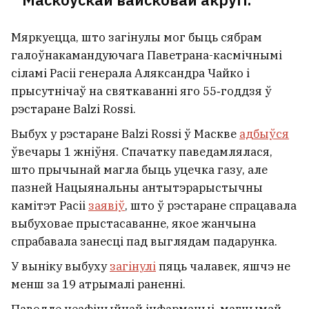
Мяркуецца, што загінулы мог быць сябрам
галоўнакамандуючага Паветрана-касмічнымі
сіламі Расіі генерала Аляксандра Чайко і
прысутнічаў на святкаванні яго 55‑годдзя ў
рэстаране Balzi Rossi.
Выбух у рэстаране Balzi Rossi ў Маскве
адбыўся
ўвечары 1 жніўня. Спачатку паведамлялася,
што прычынай магла быць уцечка газу, але
пазней Нацыянальны антытэрарыстычны
камітэт Расіі
заявіў
, што ў рэстаране спрацавала
выбуховае прыстасаванне, якое жанчына
У Паўночнай Македоніі памерла
спрабавала занесці пад выглядам падарунка.
беларуская турыстка
У выніку выбуху
загінулі
пяць чалавек, яшчэ не
менш за 19 атрымалі раненні.