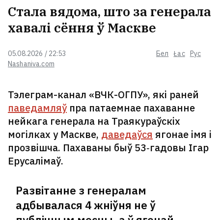
Стала вядома, што за генерала
хавалі сёння ў Маскве
«Гэтыя аб'екты былі асуджаныя».
Чаму наступствы балістыкі па
лагістычных цэнтрах пад Кіевам
05.08.2026 / 22:53
Бел
Łac
Рус
такія цяжкія
Nashaniva.com
3
У ліпені Расія яшчэ больш
Тэлеграм-канал «ВЧК-ОГПУ», які раней
павялічыла закупкі паліва ў
паведамляў
пра патаемнае пахаванне
Беларусі
нейкага генерала на Траякураўскіх
могілках у Маскве,
даведаўся
ягонае імя і
Зяленскі: Ракеты для Patriot
прозвішча. Пахаваны быў 53‑гадовы Ігар
могуць не даваць, каб Украіна
Ерусалімаў.
была больш саступлівая
5
Развітанне з генералам
«Прыехаў мэр і прывёз 10
адбывалася 4 жніўня не ў
кілаграмаў корму». Беларуска
публічным месцы, а ў ягонай