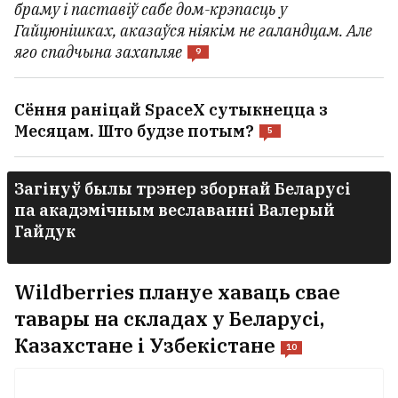
браму і паставіў сабе дом-крэпасць у
Гайцюнішках, аказаўся ніякім не галандцам. Але
яго спадчына захапляе
9
Сёння раніцай SpaceX сутыкнецца з
Месяцам. Што будзе потым?
5
Загінуў былы трэнер зборнай Беларусі
па акадэмічным веславанні Валерый
Гайдук
Wildberries плануе хаваць свае
тавары на складах у Беларусі,
Казахстане і Узбекістане
10