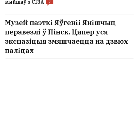
выйшаў з СІЗА
7
Музей паэткі Яўгеніі Янішчыц
перавезлі ў Пінск. Цяпер уся
экспазіцыя змяшчаецца на дзвюх
паліцах