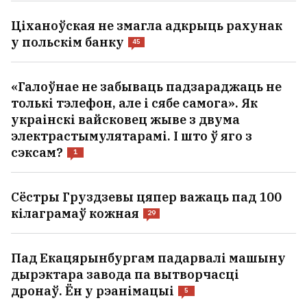
Ціханоўская не змагла адкрыць рахунак
у польскім банку
45
«Галоўнае не забываць падзараджаць не
толькі тэлефон, але і сябе самога». Як
украінскі вайсковец жыве з двума
электрастымулятарамі. І што ў яго з
сэксам?
1
Сёстры Груздзевы цяпер важаць пад 100
кілаграмаў кожная
29
Пад Екацярынбургам падарвалі машыну
дырэктара заводa па вытворчасці
дронаў. Ён у рэанімацыі
5