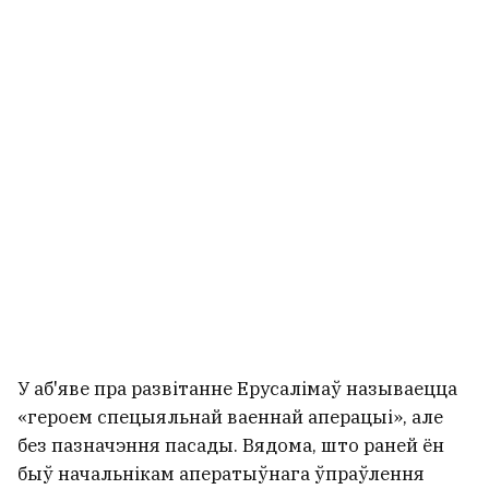
машыну дырэктара заводa па
вытворчасці дронаў. Ён у
рэанімацыі
5
У аб'яве пра развітанне Ерусалімаў называецца
«героем спецыяльнай ваеннай аперацыі», але
без пазначэння пасады. Вядома, што раней ён
Microsoft паведаміла пра маштабную
быў начальнікам аператыўнага ўпраўлення