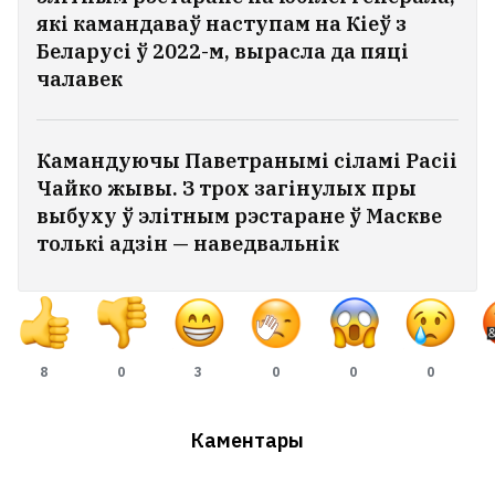
які камандаваў наступам на Кіеў з
Беларусі ў 2022-м, вырасла да пяці
чалавек
Камандуючы Паветранымі сіламі Расіі
Чайко жывы. З трох загінулых пры
выбуху ў элітным рэстаране ў Маскве
толькі адзін — наведвальнік
8
0
3
0
0
0
Каментары