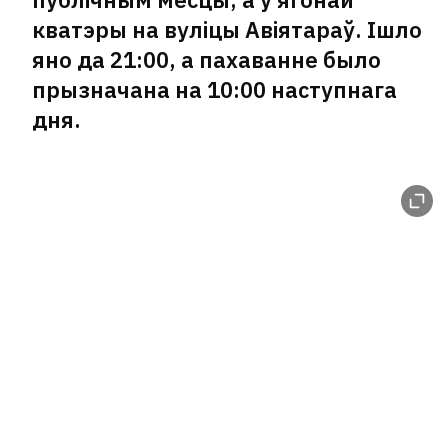
разам з полькай адкрыла ў
кватэры на вуліцы Авіятараў. Ішло
Польшчы часовы дом для
яно да 21:00, а пахаванне было
бяздомных катоў
2
прызначана на 10:00 наступнага
дня.
Пад Екацярынбургам падарвалі