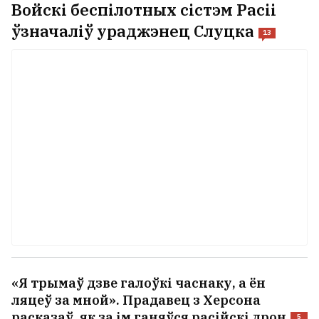
Войскі беспілотных сістэм Расіі
ўзначаліў ураджэнец Слуцка
13
«Я трымаў дзве галоўкі часнаку, а ён
ляцеў за мной». Прадавец з Херсона