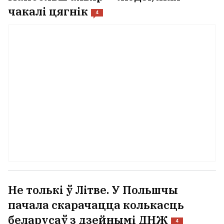
Найбольш ахвяр — людзі, якія
чакалі цягнік
4
Не толькі ў Літве. У Польшчы
пачала скарачацца колькасць