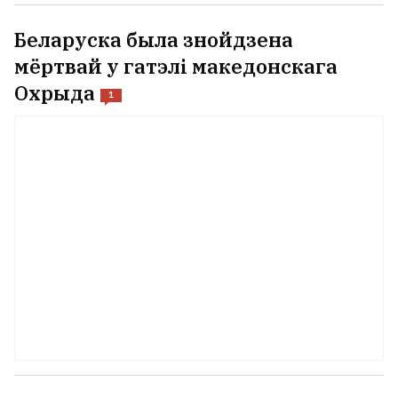
Беларуска была знойдзена
мёртвай у гатэлі македонскага
Охрыда
1