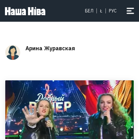
БЕЛ
Ł
РУС
Арина Журавская