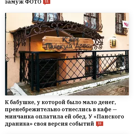
замуж ФОТО
11
К бабушке, у которой было мало денег,
пренебрежительно отнеслись в кафе —
минчанка оплатила ей обед. У «Панского
драника» своя версия событий
33