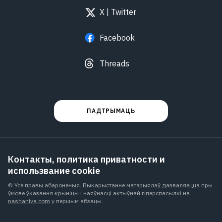
X | Twitter
Facebook
Threads
ПАДТРЫМАЦЬ
Контакты, политика приватности и
использвание cookie
© Усе правы абароненыя. Выкарыстанне матэрыялаў дазваляецца пры
ўмове ўказання крыніцы і наяўнасці актыўнай гіперспасылкі на
nashaniva.com
у першым абзацы.