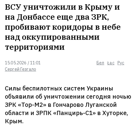
ВСУ уничтожили в Крыму и
Интернет-шопинг стал новым
на Донбассе еще два ЗРК,
способом борьбы со стрессом для
поколения Z. Причем
пробивают коридоры в небе
удовольствие часто приносит сам
над оккупированными
процесс, а не покупка
1
территориями
В Быхове троих нашли в доме
неживыми
15.05.2026 / 11:01
Бел
Łac
Рус
Сергей Гезгало
Рабочего из Пинска осудили за
Силы беспилотных систем Украины
участие в «массовых
объявили об уничтожении сегодня ночью
беспорядках». После 2020‑го он
ЗРК «Тор-М2» в Гончарово Луганской
работал в России
области и ЗРПК «Панцирь-С1» в Хуторке,
Крым.
Вчера в Беларуси было +40°C
1