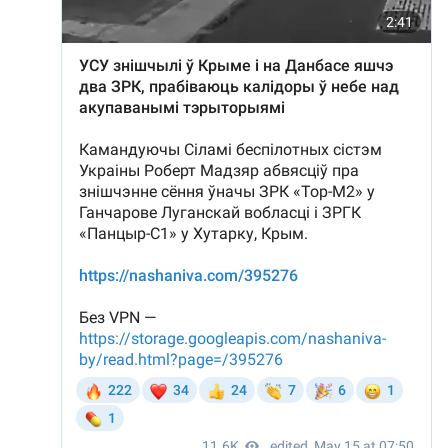
Шквал, сильный ветер и град натворили
бед этой ночью
Минским Шабанам посвятили модную
коллекцию: где купить и что по ценам?
5