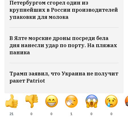
Петербургом сгорел один из
крупнейших в России производителей
упаковки для молока
В Ялте морские дроны посреди бела
дня нанесли удар по порту. На пляжах
паника
В Украине опубликовали свежий
Трамп заявил, что Украина не получит
политический рейтинг.
ракет Patriot
Зеленский не на первом месте
25
21
0
0
1
0
0