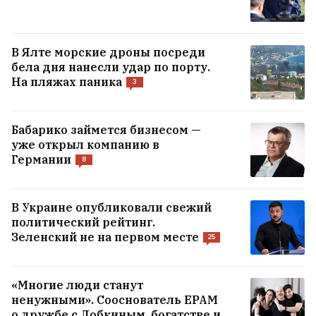
В Ялте морские дроны посреди
бела дня нанесли удар по порту.
На пляжах паника
3
Бабарико займется бизнесом —
уже открыл компанию в
Германии
8
В Украине опубликовали свежий
политический рейтинг.
Зеленский не на первом месте
25
«Многие люди станут
ненужными». Сооснователь EPAM
о дружбе с Добкиным, богатстве и