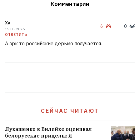
Комментарии
Ха
6
0
15.05.2026
ОТВЕТИТЬ
А зрк то российские дерьмо получается.
В Мозыре из окна девятого этажа выпал
годовалый ребенок
2
Андрусь Бездар, который вышел из
СИЗО, рассказал, как его дело сейчас и
что будет дальше
9
СЕЙЧАС ЧИТАЮТ
Лукашенко в Вилейке оценивал
«Об этот трамплин можно убиваться
белорусские прицелы: Я
каждый день». Известный тренер погиб