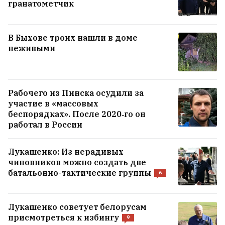
гранатометчик
на велотренировке из-за неожиданного
препятствия
8
В Быхове троих нашли в доме
неживыми
Сын депортированного солдата армии
Андерса из-под Новогрудка отсудил $180
тысяч за страдания отца в советском
лагере
13
Рабочего из Пинска осудили за
участие в «массовых
беспорядках». После 2020‑го он
работал в России
ВСЕ НОВОСТИ →
Лукашенко: Из нерадивых
чиновников можно создать две
батальонно-тактические группы
6
Лукашенко советует белорусам
присмотреться к избингу
9