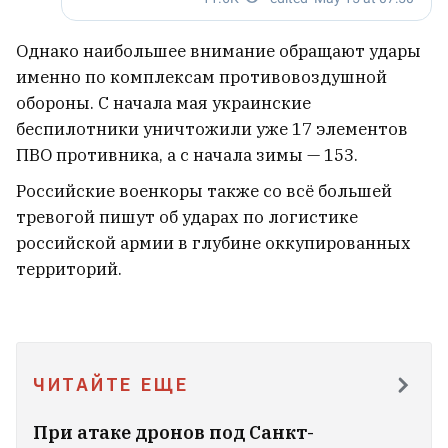
Женский алкоголизм: чем он отличается
от мужского и как к таким женщинам
Однако наибольшее внимание обращают удары
относиться?
9
именно по комплексам противовоздушной
обороны. С начала мая украинские
БАТЭ опроверг слухи о продаже клуба
беспилотники уничтожили уже 17 элементов
Капским
1
ПВО противника, а с начала зимы — 153.
Российские военкоры также со всё большей
«Над головой летает по 20 тонн».
тревогой пишут об ударах по логистике
Брат и сестра из Беларуси
российской армии в глубине оккупированных
территорий.
рассказали, сколько
зарабатывают в порту польской
Гдыни
3
ЧИТАЙТЕ ЕЩЕ
При атаке дронов под Санкт-