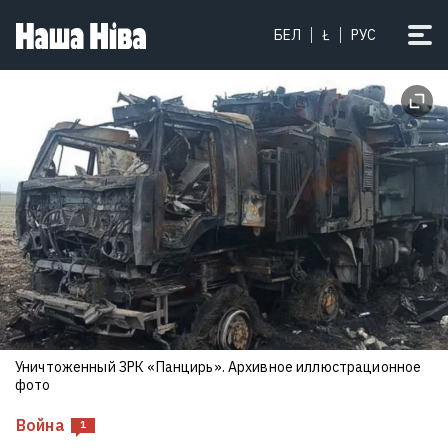
Бабарико займется бизнесом —
БЕЛ
Ł
РУС
уже открыл компанию в Германии
8
Уничтоженный ЗРК «Панцирь». Архивное иллюстрационное
Лукашенко в Вилейке оценивал
фото
белорусские прицелы: Я
гранатометчик
Война
1