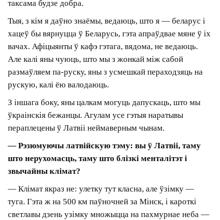
латышскую. У Цэсісе ёсць толькі адно месца,
крама канцылярскіх тавараў, дзе немаладая
прадаўшчыца скрывілася, калі я першы раз
спытаў у яе нешта па-руску. Цяпер я звяртаюся
да яе па-англійску. Праўда, па-англійску яна не
вельмі гаворыць, а па-руску не хоча. Таму самая
праблематычная пакупка ў мяне — гэта
канцтавары.
У астатніх месцах я не адчуваю ніякіх праблем.
Пару соцень латышскіх слоў я ўсё ж ведаю і
заўсёды пачынаю размову з прывітання па-
латышску. Пасля гэтага з людзьмі старэйшага
пакалення магу перайсці на рускую, і гэта
заўсёды сустракаецца прыязна. З моладдзю ж
трэба адразу гаварыць па-англійску, і ўсё
таксама будзе добра.
Тыя, з кім я даўно знаёмы, ведаюць, што я —