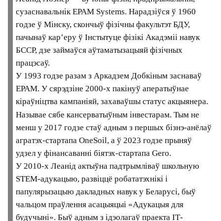
спецыялістаў.
Леанід Лознер — вучоны-фізік,
прадпрымальнік, сузаснавальнік EPAM
Systems. Нарадзіўся ў 1960 годзе ў Мінску,
скончыў фізічны факультэт БДУ, пачынаў
кар’еру ў Інстытуце фізікі Акадэміі навук
БССР, дзе займаўся аўтаматызацыяй фізічных
працэсаў.
У 1993 годзе разам з Аркадзем Добкіным
заснаваў EPAM. У сярэдзіне 2000‑х пакінуў
аператыўнае кіраўніцтва кампаніяй,
захаваўшы статус акцыянера.
Называе сябе кансерватыўным інвестарам.
Тым не менш у 2017 годзе стаў адным з
першых бізнэ-анёлаў агратэх-стартапа
OneSoil, а ў 2023 годзе прыняў удзел у