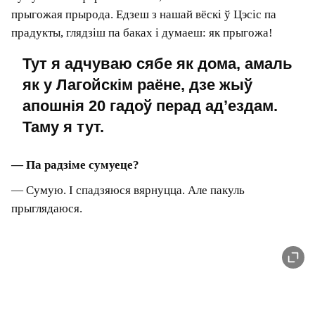
пахмурнае неба — дэпрэсіўная рэч.
У плане клімату мне больш
падабаецца Партугалія. Прыязная і
прывабная краіна, але
своеасаблівая: там жывуць вельмі
душэўныя людзі, дрэнна
прыстасаваныя да сістэматычнай
працы. Я ж выхаваны ў традыцыі
адказнасці і дысцыпліны, і
сутыкненне з грамадствам, у якім
гэтыя паняцці надзвычай
аслаблены, для мяне — кашмар і
непаразуменне. Таму ўсё ж Латвія.
Тут у нас камфортнае жыллё, а вакол — вельмі