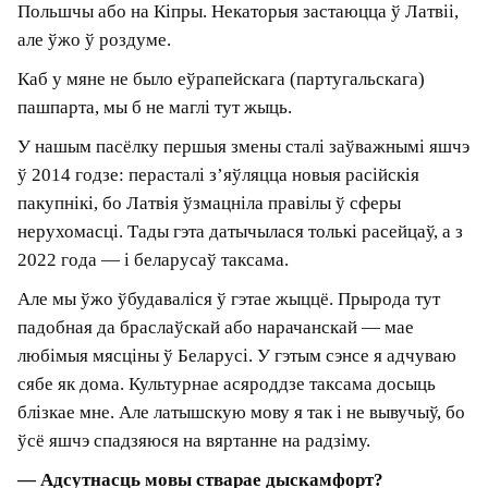
збоку, як хутка радзіма вернецца да спакойнага
стану. Дасюль яшчэ чакаем.
— Як за апошнія гады ў Латвіі змянілася
стаўленне да вас у прыватнасці і да
рускамоўных мігрантаў у цэлым?
— З боку дзяржавы стала значна складаней.
Многія людзі, з якімі я меў зносіны пасля 2020
года, ужо не ў Латвіі. Мае айцішныя сябры
жывуць пераважна ў Польшчы або на Кіпры.
Некаторыя застаюцца ў Латвіі, але ўжо ў
роздуме.
Каб у мяне не было еўрапейскага
(партугальскага) пашпарта, мы б не маглі тут
жыць.
У нашым пасёлку першыя змены сталі
заўважнымі яшчэ ў 2014 годзе: перасталі