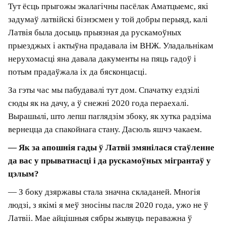
— Леанід, хутка шэсць гадоў, як вы ў Латвіі.
Раскажыце, як вы там апынуліся.
— Яшчэ ў 2012 годзе мы купілі зямельны
ўчастак паблізу горада Цэсіс. Гэта сэрца Латвіі,
вакол — нацыянальны парк Гауя, вельмі
прыгожае месца.
Тут ёсць прыгожы экалагічны пасёлак
Аматцыемс, які задумаў латвійскі бізнэсмен у
той добры перыяд, калі Латвія была досыць
прыязная да рускамоўных прыезджых і
актыўна прадавала ім ВНЖ. Уладальнікам
нерухомасці яна давала дакументы на пяць
гадоў і потым прадаўжала іх да бясконцасці.
За гэты час мы пабудавалі тут дом. Спачатку
ездзілі сюды як на дачу, а ў снежні 2020 года
пераехалі. Вырашылі, што лепш паглядзім