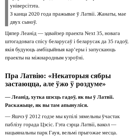
фінансаванні біятэх-стартапа Gero.
У 2010‑х Леанід актыўна падтрымліваў
школьную STEM-адукацыю, развіццё
робататэхнікі і папулярызацыю дакладных
навук у Беларусі, быў чальцом праўлення
асацыяцыі «Адукацыя для будучыні». Быў
адным з ідэолагаў праекта ІТ-універсітэта.
З канца 2020 года пражывае ў Латвіі. Жанаты,
мае двух сыноў.
Цяпер Леанід — эдвайзер праекта Next 35,
новага штогадовага спісу беларусаў і беларусак
да 35 гадоў, якія будуюць амбіцыйныя кар’еры і
запускаюць праекты на міжнародным узроўні.
Пра Латвію: «Некаторыя сябры
застаюцца, але ўжо ў роздуме»