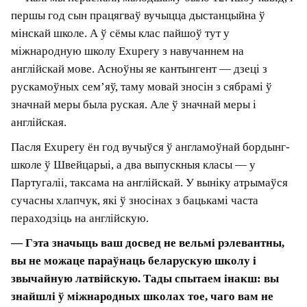
гонар, што цяпер у такой жа годнай кампаніі
паспяховых беларусаў я буду ацэньваць тое ж
пакаленне, якому цяпер якраз каля 35-ці.
— Што важна паспець да 35‑ці і ці патрэбныя
гэтыя ўзроставыя адсечкі?
— У мае 66 я не думаю, што ёсць нейкія
жыццёвыя рубяжы, да якіх трэба нешта паспець.
Я думаю, што галоўная жыццёвая ідэя ў тым,
каб у кожным узросце не спазніцца. Не
спазніцца ў адной-адзінай і самай галоўнай
чалавечай справе — быць чалавекам.
Пра адукацыю: «Аддаў бы
перавагу, каб сыны скончылі
Ліцэй БДУ»
— У старых інтэрв’ю вы разважалі пра