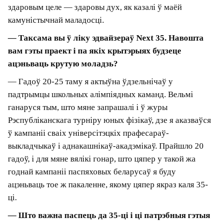
апошніх пяці гадоў прывялі да істотнага
астуджэння гэтай цікавасці.
Я ўсё яшчэ часам бяру ў рукі шашачкі,
выказваючыся мовай старога жарту. На шчасце,
я па-ранейшаму ў стане пісаць нескладаныя
праграмкі на «пітоне» ў кампаніі з ШІ. Мне
пашчасціла падтрымліваць творчы кантакт з
лідарам кампаніі Gero Пятром Федзічавым —
гэта крыніца маёй наіўнай калянавуковай
творчасці. І з дапамогай вайб-кодынгу я
мадэлюю розныя простыя ідэі ў галіне праблем
старэння-даўгалецця. Проста для ўласнай
інтэлектуальнай пацехі.
Яшчэ — зноў-такі ў партнёрстве з ШІ — я напісаў
некалькі кароценькіх навукова-фантастычных
апавяданняў. Іх можна знайсці на author.today —