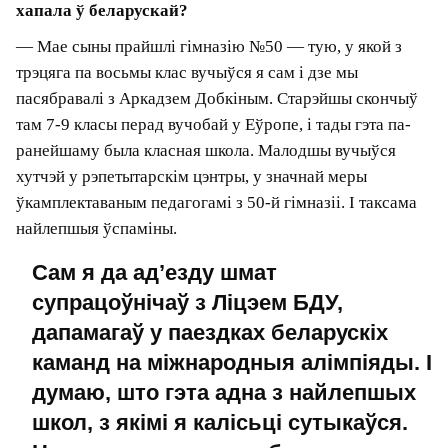
беларускую адукацыю: моцныя школы яшчэ
ёсць, але іх усё менш, вузаўская сістэма
дэградуе, і прычыны — у матэрыяльных
фактарах. Вашаму малодшаму сыну цяпер 18.
Ён паспеў павучыцца і ў Беларусі, і ў Латвіі.
Можаце параўнаць?
— Калі мы пераехалі, малодшаму было 12. Ішоў
кавід, і першы год сын працягваў вучыцца
дыстанцыйна ў мінскай школе. А ў сёмы клас
пайшоў тут у міжнародную школу Exupery з
навучаннем на англійскай мове. Асноўны яе
кантынгент — дзеці з рускамоўных сем’яў, таму
мовай зносін з сябрамі ў значнай меры была
руская. Але ў значнай меры і англійская.
Пасля Exupery ён год вучыўся ў англамоўнай
бордынг-школе ў Швейцарыі, а два выпускныя