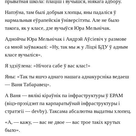
педагогамі з 50‑й гімназіі. І таксама найлепшыя
ўспаміны.
Сам я да ад’езду шмат
супрацоўнічаў з Ліцэем БДУ,
дапамагаў у паездках беларускіх
каманд на міжнародныя
алімпіяды. І думаю, што гэта адна з
найлепшых школ, з якімі я калісьці
сутыкаўся. Не ведаю, што там
адбываецца сёння, але па стане на
2020 год гэта была выдатная
школа. Аглядаючыся назад, я б
аддаў перавагу, каб мае сыны
скончылі гэты ліцэй.