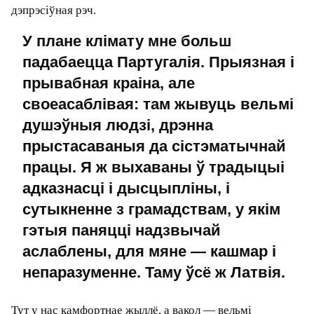
беларус і хацеў бы вярнуцца ў Беларусь, гэта
апраўдвае мяне ў іх вачах. Афіцыянты ў кафэ
гэтага, вядома, не ведаюць. Але калі яны чуюць,
што мы з жонкай між сабой размаўляем па-
руску, яны з усмешкай пераходзяць на рускую,
калі ёю валодаюць.
З іншага боку, яны цалкам могуць дапускаць,
што мы ўкраінскія бежанцы. Агулам усе гэтыя
наратывы пераплецены ў Латвіі неймаверным
чынам.
— Рэзюмуючы латвійскую тэму: вы ў Латвіі,
таму што нерухомасць, таму што блізкі
менталітэт і звычайны клімат?
— Клімат якраз не: улетку тут класна, але ўзімку
— туга. Гэта ж на 500 км паўночней за Мінск, і
кароткі светлавы дзень узімку множыцца на