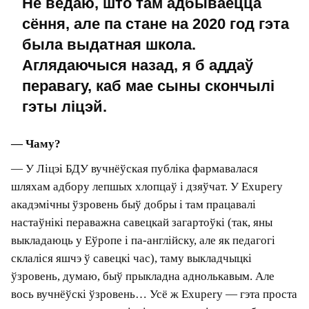
класы — у Партугаліі, таксама на англійскай. У
выніку атрымаўся сучасны хлапчук, які ў
зносінах з бацькамі часта пераходзіць на
англійскую.
— Гэта значыць ваш досвед не вельмі
рэлевантны, вы не можаце параўнаць
беларускую школу і звычайную латвійскую.
Тады спытаем інакш: вы знайшлі ў
міжнародных школах тое, чаго вам не хапала
ў беларускай?
— Мае сыны прайшлі гімназію №50 — тую, у якой
з трэцяга па восьмы клас вучыўся я сам і дзе мы
пасябравалі з Аркадзем Добкіным. Старэйшы
скончыў там 7‑9 класы перад вучобай у Еўропе, і
тады гэта па-ранейшаму была класная школа.
Малодшы вучыўся хутчэй у рэпетытарскім
цэнтры, у значнай меры ўкамплектаваным