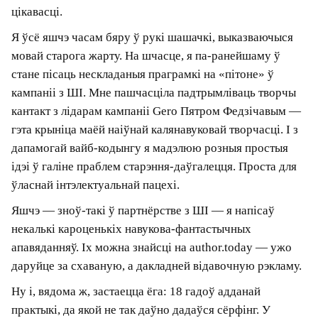
Пра цяперашнія заняткі: «Я ўсё
яшчэ бяру ў рукі шашачкі»
— Чым вы цяпер займаецеся? Інвестуеце?
— У 2017 годзе я далучыўся да венчурнага
інвеставання, але агульначалавечыя перыпетыі