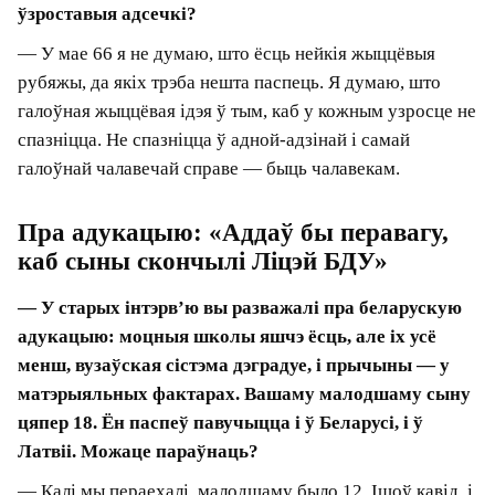
ужо даруйце за схаваную, а дакладней
відавочную рэкламу.
Ну і, вядома ж, застаецца ёга: 18 гадоў адданай
практыкі, да якой не так даўно дадаўся сёрфінг.
У здаровым целе — здаровы дух, як казалі ў
маёй камуністычнай маладосці.
— Таксама вы ў ліку эдвайзераў Next 35.
Навошта вам гэты праект і па якіх крытэрыях
будзеце ацэньваць крутую моладзь?
— Гадоў 20‑25 таму я актыўна ўдзельнічаў у
падтрымцы школьных алімпіядных каманд.
Вельмі ганаруся тым, што мяне запрашалі і ў
журы Рэспубліканскага турніру юных фізікаў,
дзе я аказваўся ў кампаніі сваіх універсітэцкіх
прафесараў-выкладчыкаў і аднакашнікаў-
акадэмікаў. Прайшло 20 гадоў, і для мяне вялікі