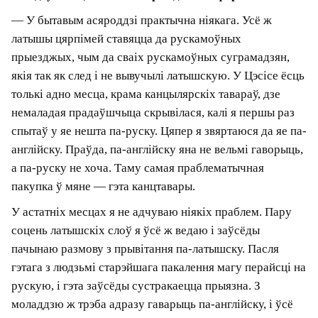
з’яўляцца новыя расійскія пакупнікі, бо Латвія
ўзмацніла правілы ў сферы нерухомасці. Тады
гэта датычылася толькі расейцаў, а з 2022 года
— і беларусаў таксама.
Але мы ўжо ўбудаваліся ў гэтае жыццё.
Прырода тут падобная да браслаўскай або
нарачанскай — мае любімыя мясціны ў Беларусі.
У гэтым сэнсе я адчуваю сябе як дома.
Культурнае асяроддзе таксама досыць блізкае
мне. Але латышскую мову я так і не вывучыў, бо
ўсё яшчэ спадзяюся на вяртанне на радзіму.
— Адсутнасць мовы стварае дыскамфорт?
— У бытавым асяроддзі практычна ніякага. Усё
ж латышы цярпімей ставяцца да рускамоўных
прыезджых, чым да сваіх рускамоўных
суграмадзян, якія так як след і не вывучылі