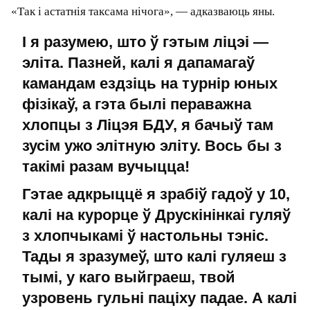
— Чаму?
— У Ліцэі БДУ вучнёўская публіка фармавалася
шляхам адбору лепшых хлопцаў і дзяўчат. У
Exupery акадэмічны ўзровень быў добры і там
працавалі настаўнікі пераважна савецкай
загартоўкі (так, яны выкладаюць у Еўропе і па-
англійску, але як педагогі склаліся яшчэ ў
савецкі час), таму выкладчыцкі ўзровень,
думаю, быў прыкладна аднолькавым. Але вось
вучнёўскі ўзровень… Усё ж Exupery — гэта
проста прыватная школа: плаціш і вучышся,
ніякага адбору.
Напэўна, там былі добрыя хлопцы, яны падаліся
ў нармальныя еўрапейскія ўніверсітэты. Але не
было такога, як у класе, дзе вучыўся Юра
Мельнічак.