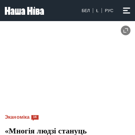
БЕЛ
Ł
РУС
Эканоміка
16
«Многія людзі стануць