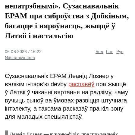
непатрэбнымі».
Сузаснавальнік EPAM пра
сяброўства з Добкіным,
багацце і няроўнасць, жыццё
ў Латвіі і настальгію
06.08.2026 / 16:22
Бел
Łac
Рус
Nashaniva.com
Сузаснавальнік EPAM Леанід Лознер у
вялікім інтэрв’ю devby
распавёў
пра
жыццё ў Латвіі ў чаканні вяртання на
радзіму, чаму вучыць сыноў ва ўмовах
развіцця штучнага інтэлекту, а таксама
расказаў пра кіл-зону для маладых