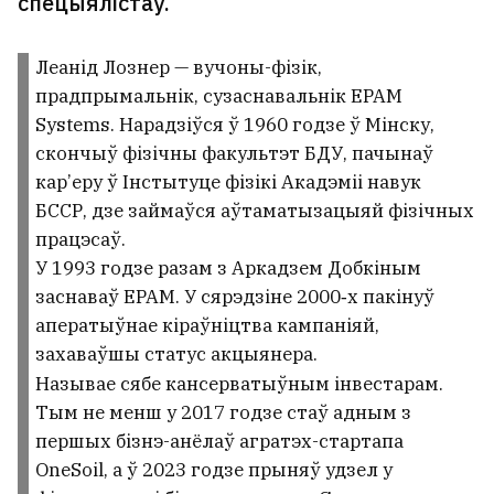
спецыялістаў.
Леанід Лознер — вучоны-фізік,
прадпрымальнік, сузаснавальнік EPAM
Systems. Нарадзіўся ў 1960 годзе ў Мінску,
скончыў фізічны факультэт БДУ, пачынаў
кар’еру ў Інстытуце фізікі Акадэміі навук
БССР, дзе займаўся аўтаматызацыяй фізічных
працэсаў.
У 1993 годзе разам з Аркадзем Добкіным
заснаваў EPAM. У сярэдзіне 2000‑х пакінуў
аператыўнае кіраўніцтва кампаніяй,
захаваўшы статус акцыянера.
Называе сябе кансерватыўным інвестарам.
Тым не менш у 2017 годзе стаў адным з
першых бізнэ-анёлаў агратэх-стартапа
OneSoil, а ў 2023 годзе прыняў удзел у