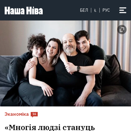
БЕЛ
Ł
РУС
Эканоміка
16
«Многія людзі стануць