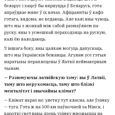
беларус і хацеў бы вярнуцца ў Беларусь, гэта
апраўдвае мяне ў іх вачах. Афіцыянты ў кафэ
гэтага, вядома, не ведаюць. Але калі яны чуюць,
што мы з жонкай між сабой размаўляем па-
руску, яны з усмешкай пераходзяць на рускую,
калі ёю валодаюць.
З іншага боку, яны цалкам могуць дапускаць,
што мы ўкраінскія бежанцы. Агулам усе гэтыя
наратывы пераплецены ў Латвіі неймаверным
чынам.
— Рэзюмуючы латвійскую тэму: вы ў Латвіі,
таму што нерухомасць, таму што блізкі
менталітэт і звычайны клімат?
— Клімат якраз не: улетку тут класна, але ўзімку
— туга. Гэта ж на 500 км паўночней за Мінск, і
кароткі светлавы дзень узімку множыцца на