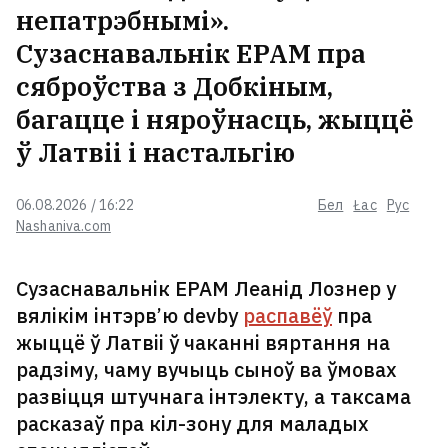
непатрэбнымі».
Сузаснавальнік EPAM пра
сяброўства з Добкіным,
багацце і няроўнасць, жыццё
ў Латвіі і настальгію
06.08.2026 / 16:22
Бел
Łac
Рус
Nashaniva.com
Сузаснавальнік EPAM Леанід Лознер у
вялікім інтэрв’ю devby
распавёў
пра
жыццё ў Латвіі ў чаканні вяртання на
радзіму, чаму вучыць сыноў ва ўмовах
развіцця штучнага інтэлекту, а таксама
расказаў пра кіл-зону для маладых