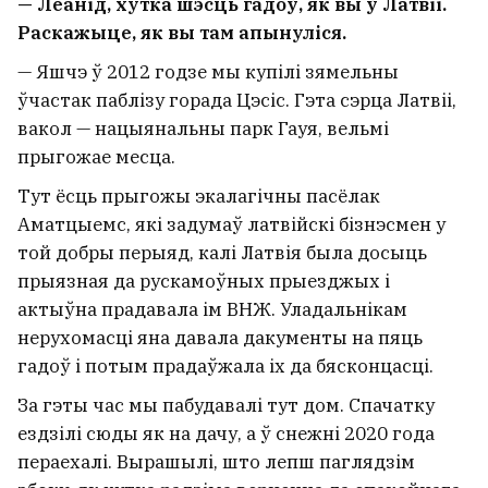
— Леанід, хутка шэсць гадоў, як вы ў Латвіі.
Раскажыце, як вы там апынуліся.
— Яшчэ ў 2012 годзе мы купілі зямельны
ўчастак паблізу горада Цэсіс. Гэта сэрца Латвіі,
вакол — нацыянальны парк Гауя, вельмі
прыгожае месца.
Тут ёсць прыгожы экалагічны пасёлак
Аматцыемс, які задумаў латвійскі бізнэсмен у
той добры перыяд, калі Латвія была досыць
прыязная да рускамоўных прыезджых і
актыўна прадавала ім ВНЖ. Уладальнікам
нерухомасці яна давала дакументы на пяць
гадоў і потым прадаўжала іх да бясконцасці.
За гэты час мы пабудавалі тут дом. Спачатку
ездзілі сюды як на дачу, а ў снежні 2020 года
пераехалі. Вырашылі, што лепш паглядзім