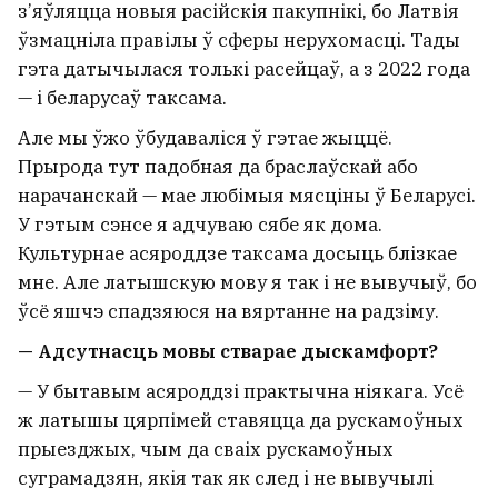
з’яўляцца новыя расійскія пакупнікі, бо Латвія
ўзмацніла правілы ў сферы нерухомасці. Тады
гэта датычылася толькі расейцаў, а з 2022 года
— і беларусаў таксама.
Але мы ўжо ўбудаваліся ў гэтае жыццё.
Прырода тут падобная да браслаўскай або
нарачанскай — мае любімыя мясціны ў Беларусі.
У гэтым сэнсе я адчуваю сябе як дома.
Культурнае асяроддзе таксама досыць блізкае
мне. Але латышскую мову я так і не вывучыў, бо
ўсё яшчэ спадзяюся на вяртанне на радзіму.
— Адсутнасць мовы стварае дыскамфорт?
— У бытавым асяроддзі практычна ніякага. Усё
ж латышы цярпімей ставяцца да рускамоўных
прыезджых, чым да сваіх рускамоўных
суграмадзян, якія так як след і не вывучылі