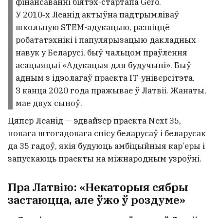
фінансаванні біятэх-стартапа Gero.
У 2010‑х Леанід актыўна падтрымліваў
школьную STEM-адукацыю, развіццё
робататэхнікі і папулярызацыю дакладных
навук у Беларусі, быў чальцом праўлення
асацыяцыі «Адукацыя для будучыні». Быў
адным з ідэолагаў праекта ІТ-універсітэта.
З канца 2020 года пражывае ў Латвіі. Жанаты,
мае двух сыноў.
Цяпер Леанід — эдвайзер праекта Next 35,
новага штогадовага спісу беларусаў і беларусак
да 35 гадоў, якія будуюць амбіцыйныя кар’еры і
запускаюць праекты на міжнародным узроўні.
Пра Латвію: «Некаторыя сябры
застаюцца, але ўжо ў роздуме»