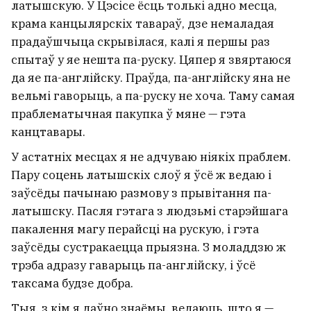
латышскую. У Цэсісе ёсць толькі адно месца,
крама канцылярскіх тавараў, дзе немаладая
прадаўшчыца скрывілася, калі я першы раз
спытаў у яе нешта па-руску. Цяпер я звяртаюся
да яе па-англійску. Праўда, па-англійску яна не
вельмі гаворыць, а па-руску не хоча. Таму самая
праблематычная пакупка ў мяне — гэта
канцтавары.
У астатніх месцах я не адчуваю ніякіх праблем.
Пару соцень латышскіх слоў я ўсё ж ведаю і
заўсёды пачынаю размову з прывітання па-
латышску. Пасля гэтага з людзьмі старэйшага
пакалення магу перайсці на рускую, і гэта
заўсёды сустракаецца прыязна. З моладдзю ж
трэба адразу гаварыць па-англійску, і ўсё
таксама будзе добра.
Тыя, з кім я даўно знаёмы, ведаюць, што я —