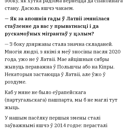
збоку, як хутка радзіма вернецца да спакойнага
стану. Дасюль яшчэ чакаем.
— Як за апошнія гады ў Латвіі змянілася
стаўленне да вас у прыватнасці і да
рускамоўных мігрантаў у цэлым?
— З боку дзяржавы стала значна складаней.
Многія людзі, з якімі я меў зносіны пасля 2020
года, ужо не ў Латвіі. Мае айцішныя сябры
жывуць пераважна ў Польшчы або на Кіпры.
Некаторыя застаюцца ў Латвіі, але ўжо ў
роздуме.
Каб у мяне не было еўрапейскага
(партугальскага) пашпарта, мы б не маглі тут
жыць.
У нашым пасёлку першыя змены сталі
заўважнымі яшчэ ў 2014 годзе: перасталі