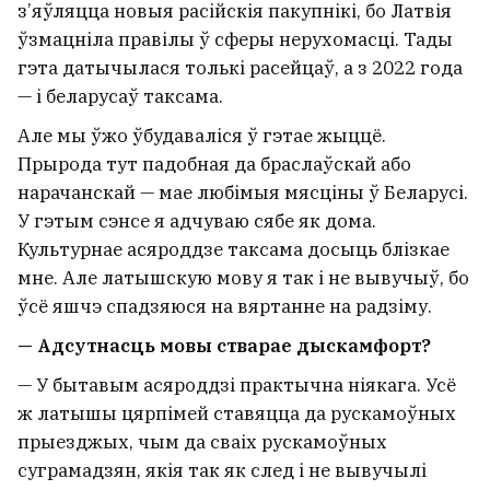
з’яўляцца новыя расійскія пакупнікі, бо Латвія
ўзмацніла правілы ў сферы нерухомасці. Тады
гэта датычылася толькі расейцаў, а з 2022 года
— і беларусаў таксама.
Але мы ўжо ўбудаваліся ў гэтае жыццё.
Прырода тут падобная да браслаўскай або
нарачанскай — мае любімыя мясціны ў Беларусі.
У гэтым сэнсе я адчуваю сябе як дома.
Культурнае асяроддзе таксама досыць блізкае
мне. Але латышскую мову я так і не вывучыў, бо
ўсё яшчэ спадзяюся на вяртанне на радзіму.
— Адсутнасць мовы стварае дыскамфорт?
— У бытавым асяроддзі практычна ніякага. Усё
ж латышы цярпімей ставяцца да рускамоўных
прыезджых, чым да сваіх рускамоўных
суграмадзян, якія так як след і не вывучылі