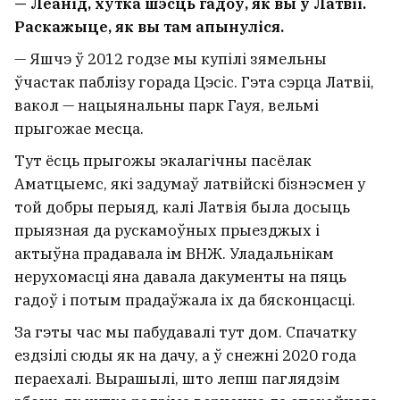
— Леанід, хутка шэсць гадоў, як вы ў Латвіі.
Раскажыце, як вы там апынуліся.
— Яшчэ ў 2012 годзе мы купілі зямельны
ўчастак паблізу горада Цэсіс. Гэта сэрца Латвіі,
вакол — нацыянальны парк Гауя, вельмі
прыгожае месца.
Тут ёсць прыгожы экалагічны пасёлак
Аматцыемс, які задумаў латвійскі бізнэсмен у
той добры перыяд, калі Латвія была досыць
прыязная да рускамоўных прыезджых і
актыўна прадавала ім ВНЖ. Уладальнікам
нерухомасці яна давала дакументы на пяць
гадоў і потым прадаўжала іх да бясконцасці.
За гэты час мы пабудавалі тут дом. Спачатку
ездзілі сюды як на дачу, а ў снежні 2020 года
пераехалі. Вырашылі, што лепш паглядзім