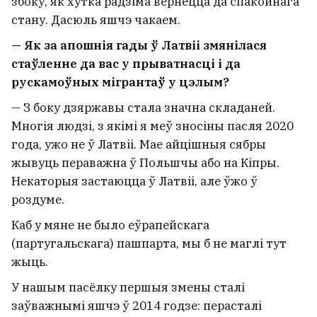
збоку, як хутка радзіма вернецца да спакойнага
стану. Дасюль яшчэ чакаем.
— Як за апошнія гады ў Латвіі змянілася
стаўленне да вас у прыватнасці і да
рускамоўных мігрантаў у цэлым?
— З боку дзяржавы стала значна складаней.
Многія людзі, з якімі я меў зносіны пасля 2020
года, ужо не ў Латвіі. Мае айцішныя сябры
жывуць пераважна ў Польшчы або на Кіпры.
Некаторыя застаюцца ў Латвіі, але ўжо ў
роздуме.
Каб у мяне не было еўрапейскага
(партугальскага) пашпарта, мы б не маглі тут
жыць.
У нашым пасёлку першыя змены сталі
заўважнымі яшчэ ў 2014 годзе: перасталі