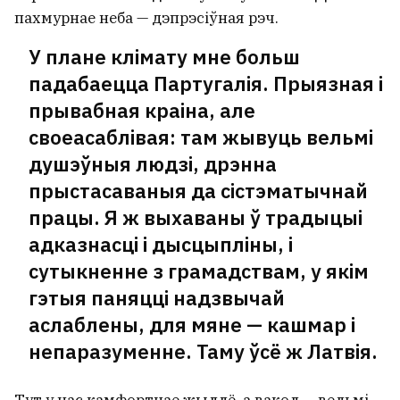
пахмурнае неба — дэпрэсіўная рэч.
У плане клімату мне больш
падабаецца Партугалія. Прыязная і
прывабная краіна, але
своеасаблівая: там жывуць вельмі
душэўныя людзі, дрэнна
прыстасаваныя да сістэматычнай
працы. Я ж выхаваны ў традыцыі
адказнасці і дысцыпліны, і
сутыкненне з грамадствам, у якім
гэтыя паняцці надзвычай
аслаблены, для мяне — кашмар і
непаразуменне. Таму ўсё ж Латвія.
Тут у нас камфортнае жыллё, а вакол — вельмі