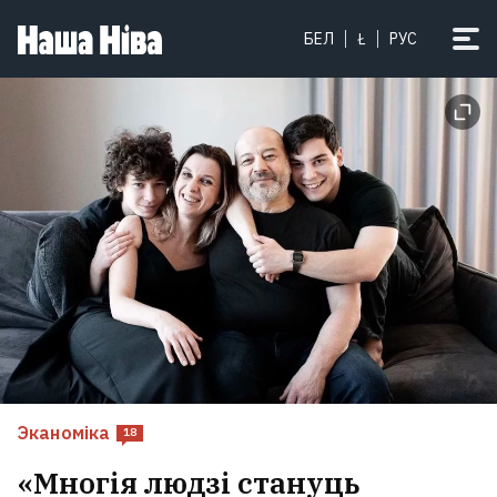
БЕЛ
Ł
РУС
Эканоміка
18
«Многія людзі стануць