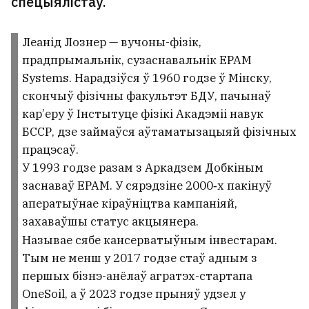
спецыялістаў.
Леанід Лознер — вучоны-фізік,
прадпрымальнік, сузаснавальнік EPAM
Systems. Нарадзіўся ў 1960 годзе ў Мінску,
скончыў фізічны факультэт БДУ, пачынаў
кар’еру ў Інстытуце фізікі Акадэміі навук
БССР, дзе займаўся аўтаматызацыяй фізічных
працэсаў.
У 1993 годзе разам з Аркадзем Добкіным
заснаваў EPAM. У сярэдзіне 2000‑х пакінуў
аператыўнае кіраўніцтва кампаніяй,
захаваўшы статус акцыянера.
Называе сябе кансерватыўным інвестарам.
Тым не менш у 2017 годзе стаў адным з
першых бізнэ-анёлаў агратэх-стартапа
OneSoil, а ў 2023 годзе прыняў удзел у