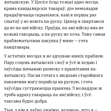
латышскую. У Цэсісе ёсць толькі адно месца,
крама канцылярскіх тавараў, дзе немаладая
прадаўшчыца скрывілася, калі я першы раз
спытаў у яе нешта па-руску. Цяпер я звяртаюся
да яе па-англійску. Праўда, па-англійску яна не
вельмі гаворыць, а па-руску не хоча. Таму самая
праблематычная пакупка ў мяне — гэта
канцтавары.
У астатніх месцах я не адчуваю ніякіх праблем.
Пару соцень латышскіх слоў я ўсё ж ведаю і
заўсёды пачынаю размову з прывітання па-
латышску. Пасля гэтага з людзьмі старэйшага
пакалення магу перайсці на рускую, і гэта
заўсёды сустракаецца прыязна. З моладдзю ж
трэба адразу гаварыць па-англійску, і ўсё
таксама будзе добра.
Тыя, з кім я даўно знаёмы, ведаюць, што я —