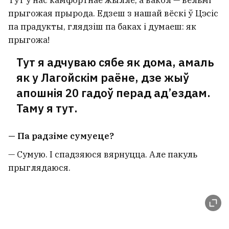
прыгожая прырода. Едзеш з нашай вёскі ў Цэсіс
па прадукты, глядзіш па баках і думаеш: як
прыгожа!
Тут я адчуваю сябе як дома, амаль
як у Лагойскім раёне, дзе жыў
апошнія 20 гадоў перад ад’ездам.
Таму я тут.
— Па радзіме сумуеце?
— Сумую. І спадзяюся вярнуцца. Але пакуль
прыглядаюся.