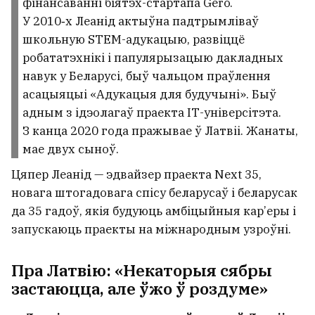
фінансаванні біятэх-стартапа Gero.
У 2010‑х Леанід актыўна падтрымліваў
школьную STEM-адукацыю, развіццё
робататэхнікі і папулярызацыю дакладных
навук у Беларусі, быў чальцом праўлення
асацыяцыі «Адукацыя для будучыні». Быў
адным з ідэолагаў праекта ІТ-універсітэта.
З канца 2020 года пражывае ў Латвіі. Жанаты,
мае двух сыноў.
Цяпер Леанід — эдвайзер праекта Next 35,
новага штогадовага спісу беларусаў і беларусак
да 35 гадоў, якія будуюць амбіцыйныя кар’еры і
запускаюць праекты на міжнародным узроўні.
Пра Латвію: «Некаторыя сябры
застаюцца, але ўжо ў роздуме»