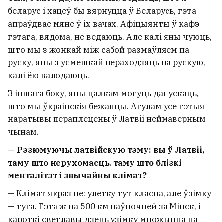
беларус і хацеў бы вярнуцца ў Беларусь, гэта
апраўдвае мяне ў іх вачах. Афіцыянты ў кафэ
гэтага, вядома, не ведаюць. Але калі яны чуюць,
што мы з жонкай між сабой размаўляем па-
руску, яны з усмешкай пераходзяць на рускую,
калі ёю валодаюць.
З іншага боку, яны цалкам могуць дапускаць,
што мы ўкраінскія бежанцы. Агулам усе гэтыя
наратывы пераплецены ў Латвіі неймаверным
чынам.
— Рэзюмуючы латвійскую тэму: вы ў Латвіі,
таму што нерухомасць, таму што блізкі
менталітэт і звычайны клімат?
— Клімат якраз не: улетку тут класна, але ўзімку
— туга. Гэта ж на 500 км паўночней за Мінск, і
кароткі светлавы дзень узімку множыцца на