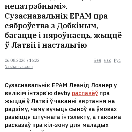
непатрэбнымі».
Сузаснавальнік EPAM пра
сяброўства з Добкіным,
багацце і няроўнасць, жыццё
ў Латвіі і настальгію
06.08.2026 / 16:22
Бел
Łac
Рус
Nashaniva.com
Сузаснавальнік EPAM Леанід Лознер у
вялікім інтэрв’ю devby
распавёў
пра
жыццё ў Латвіі ў чаканні вяртання на
радзіму, чаму вучыць сыноў ва ўмовах
развіцця штучнага інтэлекту, а таксама
расказаў пра кіл-зону для маладых