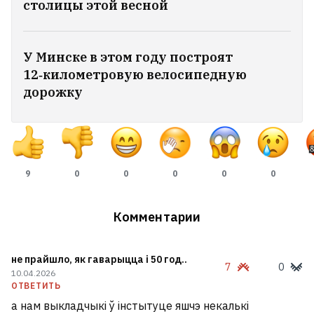
столицы этой весной
«Байсол» предупреждает о фейковом
боте, который выдает себя за службу
эвакуации
У Минске в этом году построят
12‑километровую велосипедную
дорожку
«Начал меня душить». Минчане
подрались под офисом застройщика из-
за очереди
8
9
0
0
0
0
0
Марк Цукерберг и бывший чемпион UFC
в легчайшем весе Мераб Двалишвили
провели бой в открытом море
Комментарии
5
«Мопеды» уходят в прошлое:
не прайшло, як гаварыцца і 50 год..
7
0
10.04.2026
Россия делает «шахеды»
ОТВЕТИТЬ
реактивными. Чем это угрожает
а нам выкладчыкі ў інстытуце яшчэ некалькі