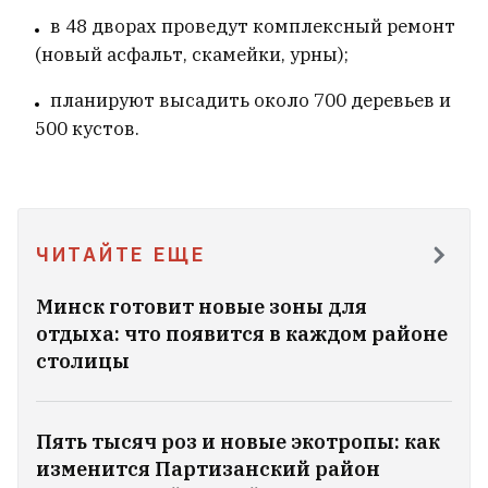
Координационного совета. Теперь
в 48 дворах проведут комплексный ремонт
будет делегатом
9
(новый асфальт, скамейки, урны);
планируют высадить около 700 деревьев и
500 кустов.
ЧИТАЙТЕ ЕЩЕ
Минск готовит новые зоны для
отдыха: что появится в каждом районе
столицы
Актриса Марта Голубева вышла замуж —
Пять тысяч роз и новые экотропы: как
кто стал избранником?
5
изменится Партизанский район