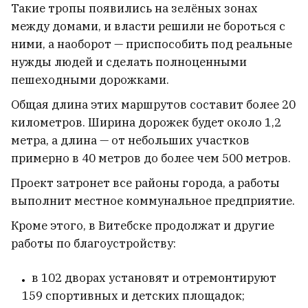
сотрудницу, которая писала донос
Такие тропы появились на зелёных зонах
в 2020 году
между домами, и власти решили не бороться с
7
ними, а наоборот — приспособить под реальные
нужды людей и сделать полноценными
пешеходными дорожками.
Общая длина этих маршрутов составит более 20
километров. Ширина дорожек будет около 1,2
метра, а длина — от небольших участков
примерно в 40 метров до более чем 500 метров.
Проект затронет все районы города, а работы
выполнит местное коммунальное предприятие.
Кроме этого, в Витебске продолжат и другие
работы по благоустройству:
Иван Кравцов сложил
в 102 дворах установят и отремонтируют
обязанности секретаря
159 спортивных и детских площадок;