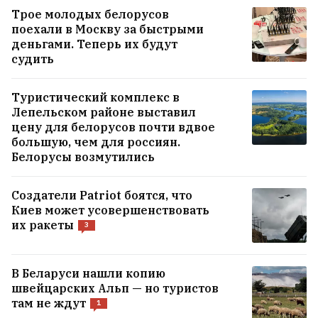
Трое молодых белорусов
поехали в Москву за быстрыми
деньгами. Теперь их будут
судить
Туристический комплекс в
Лепельском районе выставил
цену для белорусов почти вдвое
большую, чем для россиян.
Белорусы возмутились
Создатели Patriot боятся, что
Киев может усовершенствовать
их ракеты
3
Как белоруска с четырьмя детьми стала
профессором во Флориде
17
В Беларуси нашли копию
швейцарских Альп — но туристов
там не ждут
1
«У нас нет их координат, и это главная