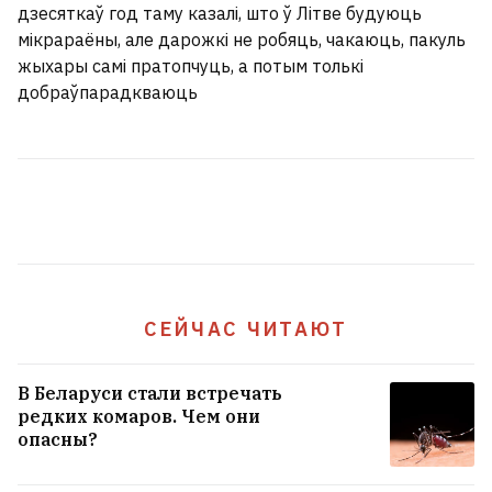
дзесяткаў год таму казалі, што ў Літве будуюць
Украине
6
мікрараёны, але дарожкі не робяць, чакаюць, пакуль
жыхары самі пратопчуць, а потым толькі
добраўпарадкваюць
СЕЙЧАС ЧИТАЮТ
В Беларуси стали встречать
93‑летний президент Камеруна
редких комаров. Чем они
опасны?
больше двух месяцев не
появляется в стране
5