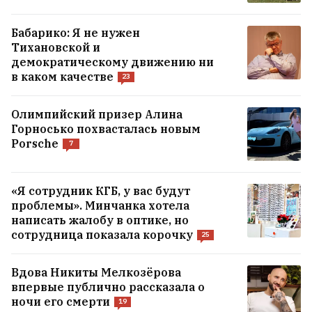
сложность операции». Как идет поиск
пропавших в горах Кыргызстана
Бабарико: Я не нужен
белорусов и литовца
Тихановской и
демократическому движению ни
в каком качестве
23
Билли Айлиш кардинально сменила
образ для роли в фильме
3
Олимпийский призер Алина
Горносько похвасталась новым
Porsche
7
Роман о разводе, который многое может
сказать о современных женщинах
«Я сотрудник КГБ, у вас будут
проблемы». Минчанка хотела
ВСЕ НОВОСТИ →
написать жалобу в оптике, но
сотрудница показала корочку
25
Вдова Никиты Мелкозёрова
впервые публично рассказала о
ночи его смерти
19