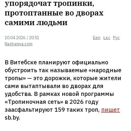
упорядочат тропинки,
протоптанные во дворах
В Беларуси стали встречать
самими людьми
редких комаров. Чем они
опасны?
10.04.2026 / 20:51
Бел
Łac
Рус
Nashaniva.com
Туристический комплекс в
Лепельском районе выставил
В Витебске планируют официально
цену для белорусов почти вдвое
обустроить так называемые «народные
большую, чем для россиян.
Белорусы возмутились
тропы» — это дорожки, которые жители
сами вытаптывали во дворах для
Создатели Patriot боятся, что
удобства. В рамках новой программы
Киев может усовершенствовать
«Тропиночная сеть» в 2026 году
их ракеты
3
заасфальтируют 159 таких троп,
пишет
sb.by.
С БМЗ «унизительно» уволили