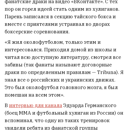
фанатские драки на видео «ВКонтакте». С тех
пор он горел идеей стать одним из хулиганов.
Парень записался в секцию тайского бокса и
вместе с приятелями устраивал во дворах
боксерские соревнования.
«Я жил околофутболом, только этим и
интересовался. Приходил домой из школы и
читал всю доступную литературу, смотрел все
забивы (так фанаты называют договорные
драки по определенным правилам — Tribuna). Я
знал все о российских и украинских движах.
Это был околофутбол головного мозга, я был
помешан на всем этом».
В
интервью для канала
Эдуарда Германского
(боец ММА и футбольный хулиган из России) он
вспоминал, что одну из таких тренировок
увидели ребята из фанатской группы