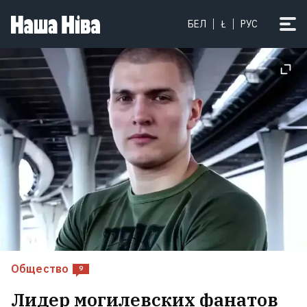
БЕЛ
Ł
РУС
Общество
9
Лидер могилевских фанатов