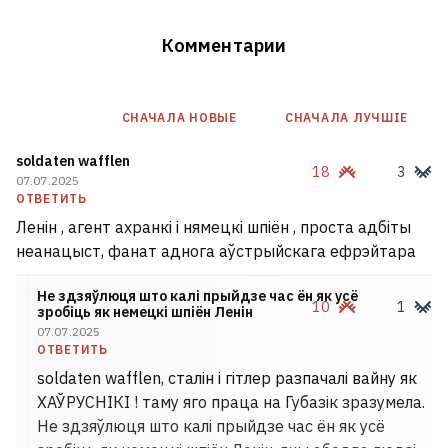
Комментарии
СНАЧАЛА НОВЫE
СНАЧАЛА ЛУЧШІЕ
soldaten wafflen
18
3
07.07.2025
ОТВЕТИТЬ
Ленін , агент ахранкі і нямецкі шпіён , проста адбіты
неанацыст, фанат аднога аўстрыйскага ефрэйтара
Не здзяўлюця што калі прыйдзе час ён як усё
10
1
зробіць як немецкі шпіён Ленін
07.07.2025
ОТВЕТИТЬ
soldaten wafflen, сталін і гітлер разпачалі вайну як
ХАЎРУСНІКІ ! таму яго праца на Губазік зразумела.
Не здзяўлюця што калі прыйдзе час ён як усё