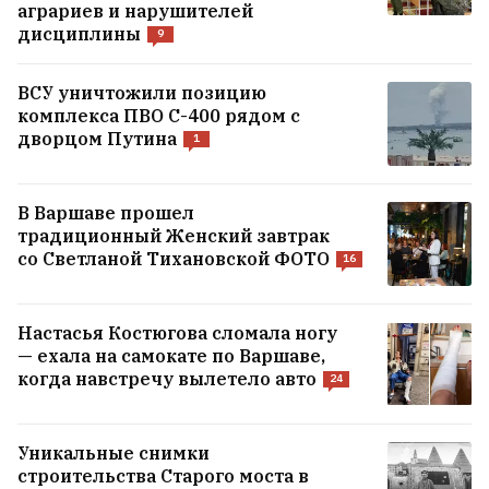
аграриев и нарушителей
дисциплины
9
Латушко — Бабарико: Я тоже
разговариваю с друзьями. У нас разные
ВСУ уничтожили позицию
друзья
комплекса ПВО С-400 рядом с
26
дворцом Путина
1
Канопацкая призвала «белорусов,
которые здесь мешкуют», устраивать
В Варшаве прошел
традиционный Женский завтрак
инциденты на «Новой Беларуси»,
со Светланой Тихановской ФОТО
16
обещает благодарность от комиссии по
возвращению
19
Настасья Костюгова сломала ногу
— ехала на самокате по Варшаве,
ВСЕ НОВОСТИ →
когда навстречу вылетело авто
24
Уникальные снимки
строительства Старого моста в