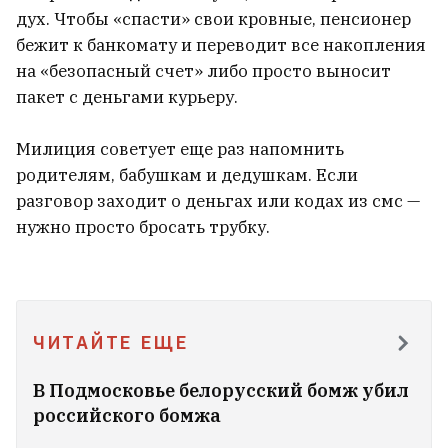
дух. Чтобы «спасти» свои кровные, пенсионер
бежит к банкомату и переводит все накопления
на «безопасный счет» либо просто выносит
пакет с деньгами курьеру.
Милиция советует еще раз напомнить
родителям, бабушкам и дедушкам. Если
разговор заходит о деньгах или кодах из смс —
нужно просто бросать трубку.
После продолжительной болезни
ЧИТАЙТЕ ЕЩЕ
скончался 31‑летний белорусский
футболист
1
В Подмосковье белорусский бомж убил
российского бомжа
Караник попробовал жареных сверчков