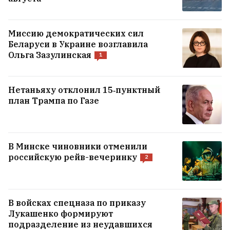
Миссию демократических сил
Беларуси в Украине возглавила
Ольга Зазулинская
1
Нетаньяху отклонил 15‑пунктный
план Трампа по Газе
Сегодня на папке Тихановской —
В Минске чиновники отменили
портрет жителя Бреста, которого
российскую рейв-вечеринку
2
посадили на семь лет за то, что он ходил
на суды над политзаключенными
1
В войсках спецназа по приказу
Ранен белорус-доброволец «Лахвич» —
Лукашенко формируют
подразделение из неудавшихся
тот, которого недавно травил Батулин
4