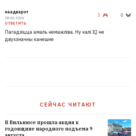
наадварот
3
0
08.06.2026
ОТВЕТИТЬ
Пагадзіцца амаль немажліва. Ну калі IQ не
двухзначны канешне
Петрухин и ещё человек пять
пришли пикетировать
СЕЙЧАС ЧИТАЮТ
конференцию Тихановской
22
В Вильнюсе прошла акция к
годовщине народного подъема 9
августа