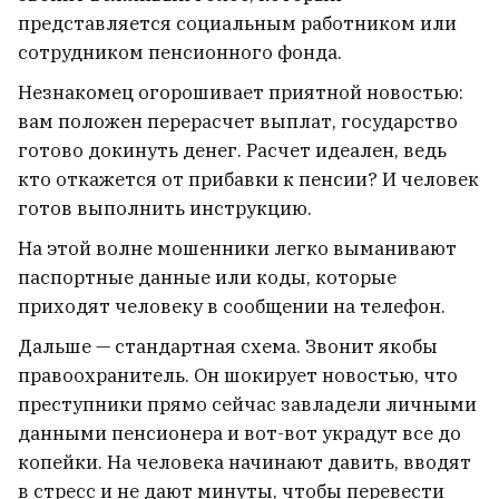
покаялся за концерты в
представляется социальным работником или
оккупированном Крыму
4
сотрудником пенсионного фонда.
Незнакомец огорошивает приятной новостью:
вам положен перерасчет выплат, государство
готово докинуть денег. Расчет идеален, ведь
кто откажется от прибавки к пенсии? И человек
готов выполнить инструкцию.
На этой волне мошенники легко выманивают
паспортные данные или коды, которые
приходят человеку в сообщении на телефон.
Дальше — стандартная схема. Звонит якобы
правоохранитель. Он шокирует новостью, что
преступники прямо сейчас завладели личными
данными пенсионера и вот-вот украдут все до
В горах Кыргызстана пропали
копейки. На человека начинают давить, вводят
двое белорусов
в стресс и не дают минуты, чтобы перевести