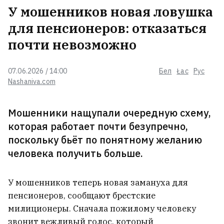
У мошенников новая ловушка
для пенсионеров: отказаться
Нетаньяху отклонил 15‑пунктный
почти невозможно
план Трампа по Газе
07.06.2026 / 14:00
Бел
Łac
Рус
Nashaniva.com
В Косово депутат забросала
яйцами премьера ВИДЕО
Мошенники нащупали очередную схему,
которая работает почти безупречно,
поскольку бьёт по понятному желанию
В Минске чиновники отменили
человека получить больше.
российскую рейв-вечеринку
2
У мошенников теперь новая замануха для
пенсионеров, сообщают брестские
Лидер известной российской рок-
милиционеры. Сначала пожилому человеку
группы приехал в Украину и
звонит вежливый голос, который