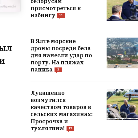
белорусам
присмотреться к
избингу
11
В Ялте морские
рыл
дроны посреди бела
дня нанесли удар по
и
порту. На пляжах
паника
3
Лукашенко
возмутился
качеством товаров в
сельских магазинах:
Просрочка и
тухлятина!
17