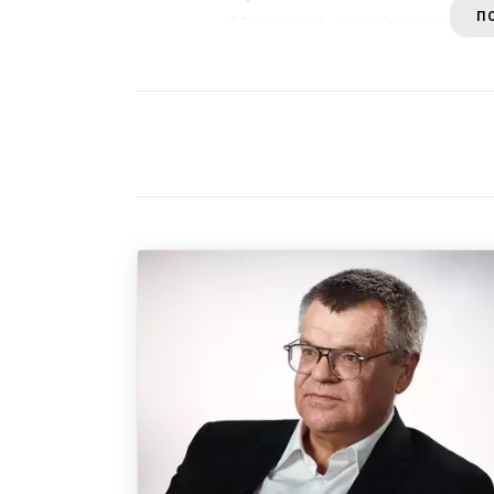
П
"Трускалкі" - гэта ўвогуле на я