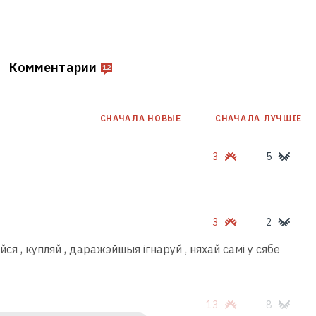
Комментарии
12
СНАЧАЛА НОВЫE
СНАЧАЛА ЛУЧШІЕ
3
5
3
2
ся , купляй , даражэйшыя ігнаруй , няхай самі у сябе
13
8