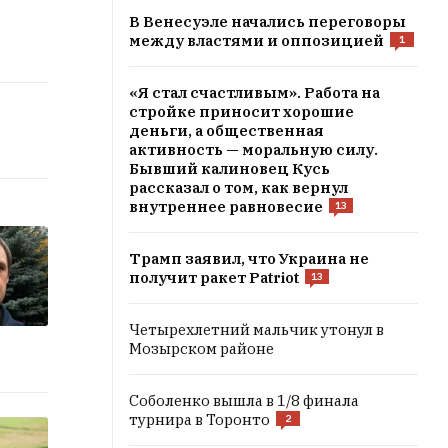
В Венесуэле начались переговоры
между властями и оппозицией
1
«Я стал счастливым». Работа на
стройке приносит хорошие
деньги, а общественная
активность — моральную силу.
Бывший калиновец Кусь
рассказал о том, как вернул
внутреннее равновесие
13
Трамп заявил, что Украина не
получит ракет Patriot
13
Четырехлетний мальчик утонул в
Мозырском районе
Соболенко вышла в 1/8 финала
турнира в Торонто
2