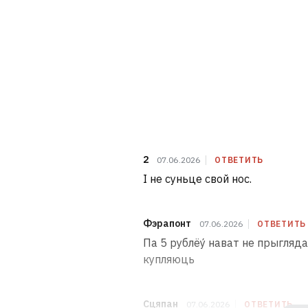
2
07.06.2026
ОТВЕТИТЬ
І не суньце свой нос.
Фэрапонт
07.06.2026
ОТВЕТИТЬ
Па 5 рублёу́ нават не прыглядай
купляюць
Сцяпан
07.06.2026
ОТВЕТИТЬ