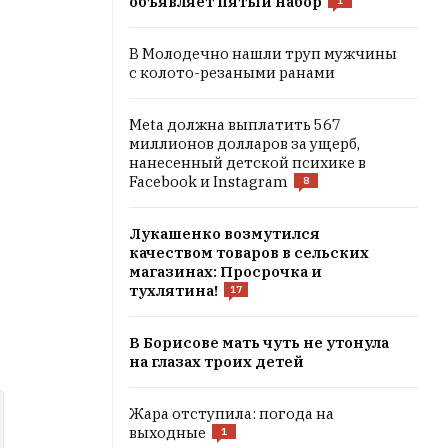
объявляет пятый набор
1
В Молодечно нашли труп мужчины
с колото-резаными ранами
Meta должна выплатить 567
миллионов долларов за ущерб,
нанесенный детской психике в
Facebook и Instagram
8
Лукашенко возмутился
качеством товаров в сельских
магазинах: Просрочка и
тухлятина!
17
В Борисове мать чуть не утонула
на глазах троих детей
Жара отступила: погода на
выходные
1