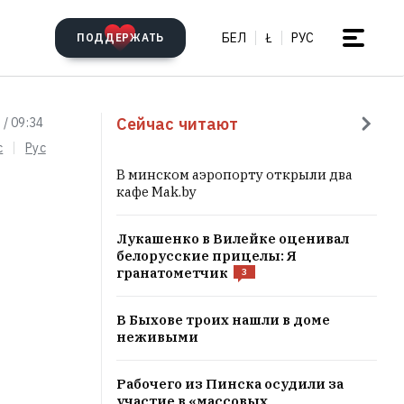
БЕЛ
Ł
РУС
ПОДДЕРЖАТЬ
Сейчас читают
 / 09:34
c
Рус
В минском аэропорту открыли два
кафе Mak.by
Лукашенко в Вилейке оценивал
белорусские прицелы: Я
гранатометчик
3
В Быхове троих нашли в доме
неживыми
Рабочего из Пинска осудили за
участие в «массовых