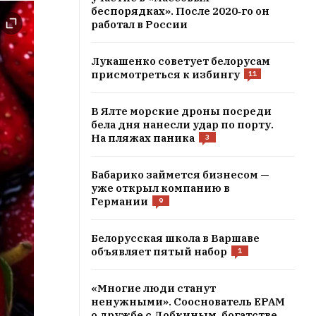
беспорядках». После 2020‑го он
работал в России
Лукашенко советует белорусам
присмотреться к избингу
11
В Ялте морские дроны посреди
бела дня нанесли удар по порту.
На пляжах паника
3
Бабарико займется бизнесом —
уже открыл компанию в
Германии
9
Белорусская школа в Варшаве
объявляет пятый набор
1
«Многие люди станут
ненужными». Сооснователь EPAM
о дружбе с Добкиным, богатстве