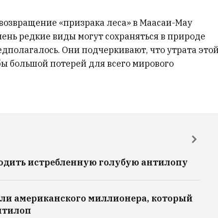
возвращение «призрака леса» в Маасаи-Мау
чень редкие виды могут сохраняться в природе
едполагалось. Они подчеркивают, что утрата это
ы большой потерей для всего мирового
одить истребленную голубую антилопу
али американского миллионера, который
нтилоп