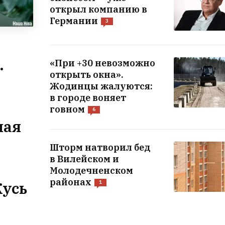
открыл компанию в
Германии
3
.
«При +30 невозможно
открыть окна».
Жодинцы жалуются:
в городе воняет
говном
6
ная
Шторм натворил бед
в Вилейском и
Молодечненском
районах
усь
1