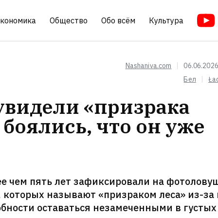
кономика
Общество
Обо всём
Культура
Nashaniva.com
06.06.2026
Бел
Ła
увидели «призрака
 боялись, что он уже
ее чем пять лет зафиксировали на фотолову
, которых называют «призраком леса» из-за 
обности оставаться незамеченными в густых