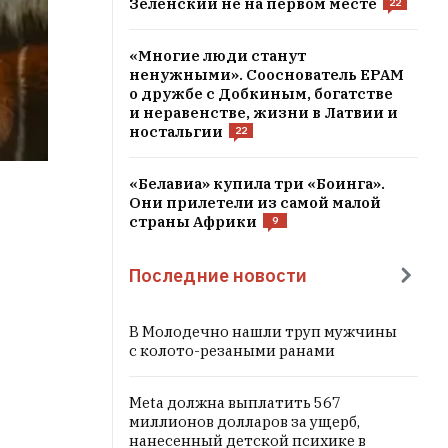
Зеленский не на первом месте
22
«Многие люди станут
ненужными». Сооснователь EPAM
о дружбе с Добкиным, богатстве
и неравенстве, жизни в Латвии и
ностальгии
22
«Белавиа» купила три «Боинга».
Они прилетели из самой малой
страны Африки
9
Последние новости
В Молодечно нашли труп мужчины
с колото-резаными ранами
Meta должна выплатить 567
миллионов долларов за ущерб,
нанесенный детской психике в