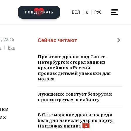
БЕЛ
Ł
РУС
ПОДДЕРЖАТЬ
Сейчас читают
 / 22:46
c
Рус
При атаке дронов под Санкт-
Петербургом сгорел один из
крупнейших в России
производителей упаковки для
молока
Лукашенко советует белорусам
присмотреться к избингу
шки
В Ялте морские дроны посреди
их
бела дня нанесли удар по порту.
На пляжах паника
1