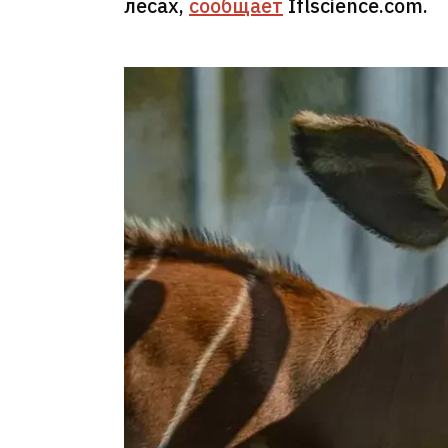
лесах,
сообщает
Iflscience.com.