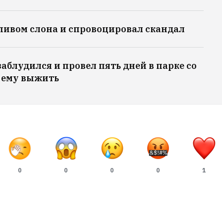
пивом слона и спровоцировал скандал
аблудился и провел пять дней в парке со
о ему выжить
0
0
0
0
1