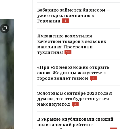
Бабарико займется бизнесом —
уже открыл компанию в
Германии
3
Лукашенко возмутился
качеством товаров в сельских
магазинах: Просрочка и
тухлятина!
13
«При +30 невозможно открыть
окна». Жодинцы жалуются: в
городе воняет говном
6
Золотова: В сентябре 2020 года я
думала, что это будет тянуться
максимум год
2
В Украине опубликовали свежий
политический рейтинг.