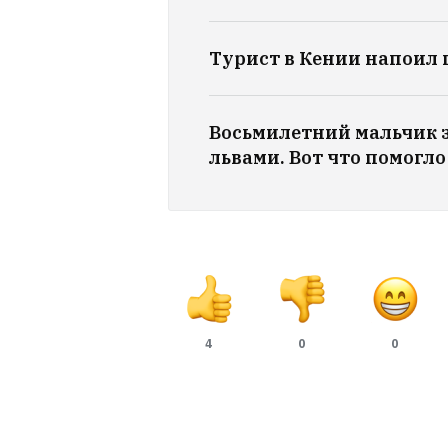
Турист в Кении напоил 
Восьмилетний мальчик з
львами. Вот что помогл
4
0
0