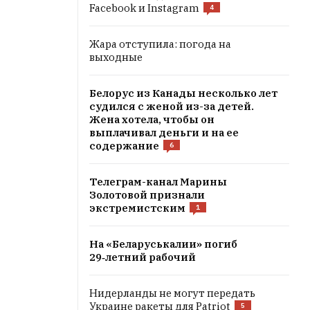
Facebook и Instagram
4
Жара отступила: погода на
выходные
Белорус из Канады несколько лет
судился с женой из-за детей.
Жена хотела, чтобы он
выплачивал деньги и на ее
содержание
6
е
Телеграм-канал Марины
Золотовой признали
экстремистским
1
На «Беларуськалии» погиб
29‑летний рабочий
Нидерланды не могут передать
Украине ракеты для Patriot
5