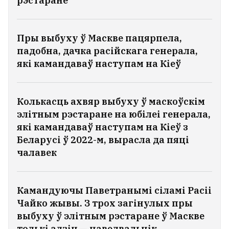
рэстаране
Пры выбуху ў Маскве пацярпела,
падобна, дачка расійскага генерала,
які камандаваў наступам на Кіеў
Колькасць ахвяр выбуху ў маскоўскім
элітным рэстаране на юбілеі генерала,
які камандаваў наступам на Кіеў з
Беларусі ў 2022-м, вырасла да пяці
чалавек
Камандуючы Паветранымі сіламі Расіі
Чайко жывы. З трох загінулых пры
выбуху ў элітным рэстаране ў Маскве
толькі адзін — наведвальнік