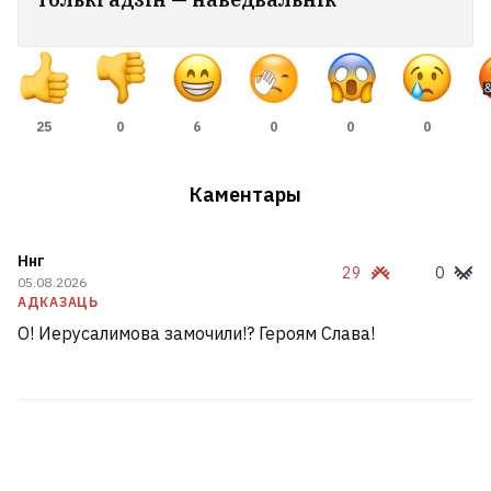
25
0
6
0
0
0
Каментары
Ннг
29
0
05.08.2026
АДКАЗАЦЬ
О! Иерусалимова замочили!? Героям Слава!