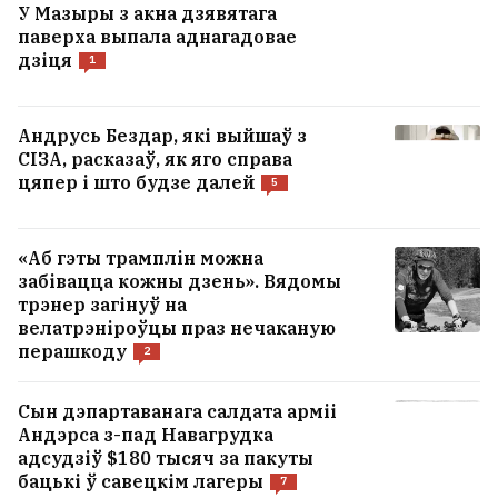
У Мазыры з акна дзявятага
паверха выпала аднагадовае
дзіця
1
Андрусь Бездар, які выйшаў з
СІЗА, расказаў, як яго справа
цяпер і што будзе далей
5
«Аб гэты трамплін можна
забівацца кожны дзень». Вядомы
трэнер загінуў на
велатрэніроўцы праз нечаканую
перашкоду
2
Сын дэпартаванага салдата арміі
Андэрса з-пад Навагрудка
адсудзіў $180 тысяч за пакуты
бацькі ў савецкім лагеры
7