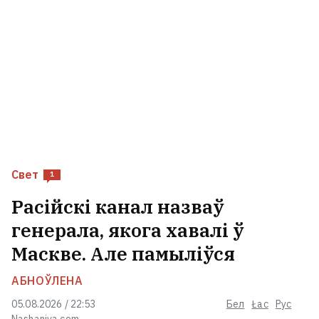
Свет
1
Расійскі канал назваў
генерала, якога хавалі ў
Маскве. Але памыліўся
АБНОЎЛЕНА
05.08.2026 / 22:53
Бел
Łac
Рус