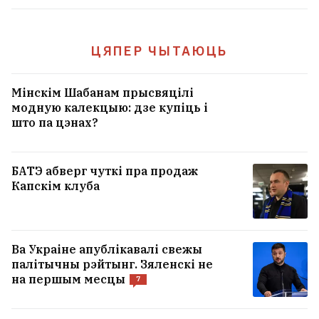
ЦЯПЕР ЧЫТАЮЦЬ
Мінскім Шабанам прысвяцілі
модную калекцыю: дзе купіць і
што па цэнах?
БАТЭ абверг чуткі пра продаж
Капскім клуба
Ва Украіне апублікавалі свежы
палітычны рэйтынг. Зяленскі не
на першым месцы
7