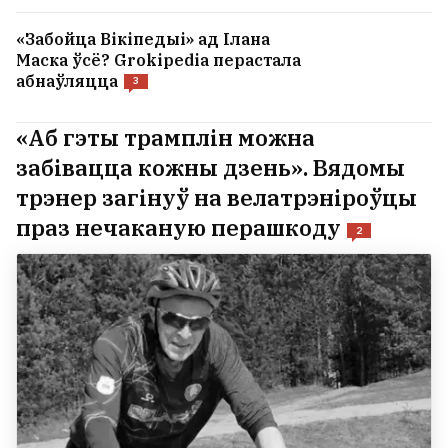
«Забойца Вікіпедыі» ад Ілана
Маска ўсё? Grokipedia перастала
абнаўляцца
3
«Аб гэты трамплін можна
забівацца кожны дзень». Вядомы
трэнер загінуў на велатрэніроўцы
праз нечаканую перашкоду
2