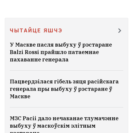
ЧЫТАЙЦЕ ЯШЧЭ
У Маскве пасля выбуху ў рэстаране
Balzi Rossi прайшло патаемнае
пахаванне генерала
Пацвердзілася гібель зяця расійскага
генерала пры выбуху ў рэстаране ў
Маскве
МЗС Расіі дало нечаканае тлумачэнне
выбуху ў маскоўскім элітным