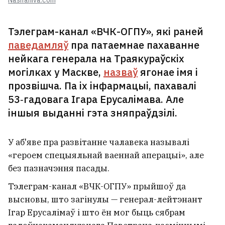
Nashaniva.com
Тэлеграм-канал «ВЧК-ОГПУ», які раней
паведамляў
пра патаемнае пахаванне
нейкага генерала на Траякураўскіх
могілках у Маскве,
назваў
ягонае імя і
прозвішча. Па іх інфармацыі, пахавалі
53‑гадовага Ігара Ерусалімава. Але
іншыя выданні гэта зняпраўдзілі.
У аб'яве пра развітанне чалавека называлі
«героем спецыяльнай ваеннай аперацыі», але
без пазначэння пасады.
Тэлеграм-канал «ВЧК-ОГПУ» прыйшоў да
высновы, што загінулы — генерал-лейтэнант
Ігар Ерусалімаў і што ён мог быць сябрам