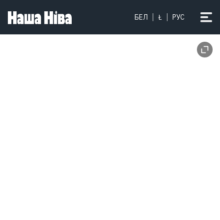
БЕЛ
Ł
РУС