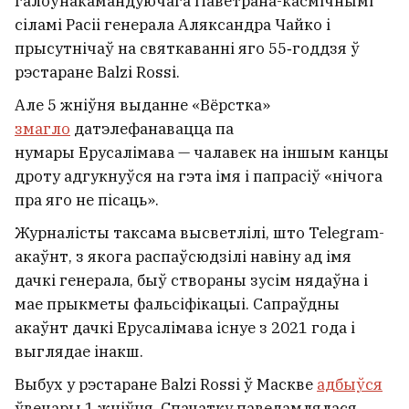
галоўнакамандуючага Паветрана-касмічнымі
сіламі Расіі генерала Аляксандра Чайко і
прысутнічаў на святкаванні яго 55‑годдзя ў
рэстаране Balzi Rossi.
Але 5 жніўня выданне «Вёрстка»
змагло
датэлефанавацца па
нумары Ерусалімава — чалавек на іншым канцы
дроту адгукнуўся на гэта імя і папрасіў «нічога
пра яго не пісаць».
Журналісты таксама высветлілі, што Telegram-
акаўнт, з якога распаўсюдзілі навіну ад імя
дачкі генерала, быў створаны зусім нядаўна і
мае прыкметы фальсіфікацыі. Сапраўдны
акаўнт дачкі Ерусалімава існуе з 2021 года і
выглядае інакш.
Выбух у рэстаране Balzi Rossi ў Маскве
адбыўся
ўвечары 1 жніўня. Спачатку паведамлялася,