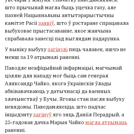
што прычынай магла быць уцечка газу, але
пазней Нацыянальны антытэрарыстычны
камітэт Расіі
заявіў
, што ў рэстаране спрацавала
выбуховае прыстасаванне, якое жанчына
спрабавала занесці пад выглядам падарунка.
У выніку выбуху
загінулі
пяць чалавек, яшчэ не
менш за 19 атрымалі раненні.
Паводле неафіцыйнай інфармацыі, магчымай
цэллю для нападу мог быць сам генерал
Аляксандр Чайко, якога ўкраінскія ўлады
абвінавачваюць у датычнасці да ваенных
злачынстваў у Бучы. Ягоны стан пасля выбуху
невядомы. Паведамляецца, што падчас
інцыдэнту
загінуў
яго зяць Данііл Перадрый, а
25‑гадовая дачка Марыя Чайко
магла атрымаць
раненні.