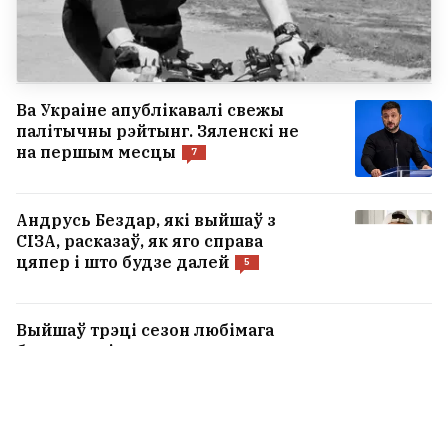
Ва Украіне апублікавалі свежы
палітычны рэйтынг. Зяленскі не
на першым месцы
7
Андрусь Бездар, які выйшаў з
СІЗА, расказаў, як яго справа
цяпер і што будзе далей
5
Выйшаў трэці сезон любімага
беларусамі серыяла пра шляхту
— вось чым здзіўляе «1670». Там
зняліся і беларусы
3
Сын дэпартаванага салдата арміі