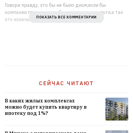
Говори правду, это бы не было дном,если бы
компании платили за тебя все взносы и налоги,а так
ПОКАЗАТЬ ВСЕ КОММЕНТАРИИ
это изначально заточено под серую схему)
СЕЙЧАС ЧИТАЮТ
В каких жилых комплексах
можно будет купить квартиру в
ипотеку под 1%?