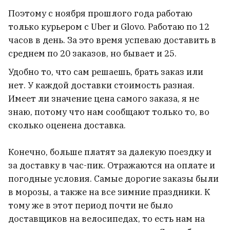
благодаря падению ступени
Поэтому с ноября прошлого года работаю
ракеты SpaceX на Луну?
3
только курьером с Uber и Glovo. Работаю по 12
часов в день. За это время успеваю доставить в
среднем по 20 заказов, но бывает и 25.
Удобно то, что сам решаешь, брать заказ или
нет. У каждой доставки стоимость разная.
Имеет ли значение цена самого заказа, я не
знаю, потому что нам сообщают только то, во
сколько оценена доставка.
Конечно, больше платят за далекую поездку и
за доставку в час-пик. Отражаются на оплате и
погодные условия. Самые дорогие заказы были
в морозы, а также на все зимние праздники. К
тому же в этот период почти не было
В Германии Россия накануне выборов
запустила кампанию «Матрешка»
доставщиков на велосипедах, то есть нам на
4