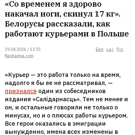
«Со временем я здорово
можно будет купить квартиру в
ипотеку под 1%?
накачал ноги, скинул 17 кг».
Белорусы рассказали, как
В Минске с исторического дома
работают курьерами в Польше
на Володaрского исчез
знаменитый «балкон начальника
тюрьмы»
19.04.2026 / 13:35
Бел
Łac
Рус
Nashaniva.com
Дроны подожгли Ярославский
НПЗ
3
«Курьер — это работа только на время,
надолго я бы ее не рассматривал, —
признался
один из собеседников
Почему мужчин привлекают
издания «Салідарнасць». Тем не менее и
женские ягодицы? Ученые и это
он, и остальные говорили не только о
объяснили
10
минусах, но и о плюсах работы курьером.
Все герои оказались в эмиграции
Профессия этого белоруса —
вынужденно, имена всех изменены в