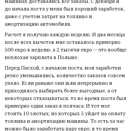
машинах доставались все заказы. С декабря и
до начала поста у меня был хороший заработок,
Снова меняют систему школьного
даже с учетом затрат на топливо и
питания
3
амортизацию автомобиля.
Расчет я получаю каждую неделю. И два месяца
В Москве после взрыва в ресторане Balzi
после всех вычетов мне оставалось примерно
Rossi прошли тайные похороны
500 евро в неделю, а 2 тысячи евро — это вообще
генерала
1
неплохая зарплата в Польше.
Перед Пасхой, с началом поста, мои заработки
Поляки все чаще не пропускают к себе
резко уменьшились, количество заказов совсем
белорусов на автомобилях. Вот в чем
упало. Если раньше они шли непрерывно и
проблема
9
приходилось выбирать более выгодные, а от
некоторых отказываться, то во время поста был
«Экстремистским» признали сайт
примерно один заказ в полчаса. И тот мог
телеканала «Евроньюс»
стоить 10 злотых, из которых 5 уйдет на оплату
9
топлива и амортизацию машины. То есть за час
можно было заработать пару евро, в то время