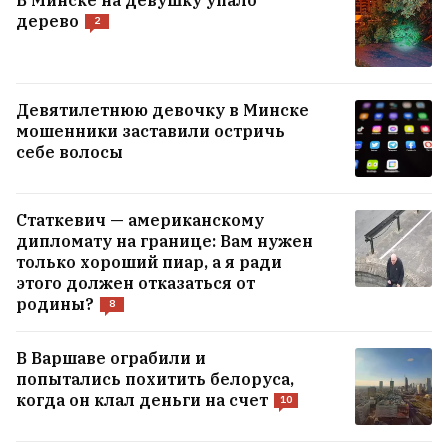
В Минске на девушку упало
дерево
2
Девятилетнюю девочку в Минске
мошенники заставили остричь
себе волосы
Статкевич — американскому
дипломату на границе: Вам нужен
только хороший пиар, а я ради
этого должен отказаться от
родины?
8
В Варшаве ограбили и
попытались похитить белоруса,
когда он клал деньги на счет
10