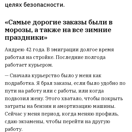
пугать людей. Он рассказал, что
целях безопасности.
нужно делать и сколько за это
«Самые дорогие заказы были в
платят
2
морозы, а также на все зимние
праздники»
Андрею 42 года. В эмиграции долгое время
работал на стройке. Последние полгода
работает курьером.
— Сначала курьерство было у меня как
подработка. Я брал заказы, если было удобно по
пути на работу или с работы, или когда
подвозил жену. Этого хватало, чтобы покрыть
затраты на бензин и амортизацию машины.
Сейчас у меня период, когда меняю профиль,
сдаю экзамены, чтобы перейти на другую
Что ученые могут выяснить
работу.