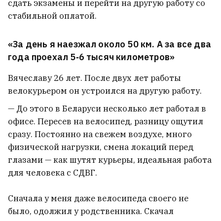
сдать экзамены и перейти на другую работу со
стабильной оплатой.
«За день я наезжал около 50 км. А за все два
года проехал 5‑6 тысяч километров»
Вячеславу 26 лет. После двух лет работы
велокурьером он устроился на другую работу.
— До этого в Беларуси несколько лет работал в
офисе. Пересев на велосипед, разницу ощутил
сразу. Постоянно на свежем воздухе, много
физической нагрузки, смена локаций перед
В Подмосковье загорелся главный
научный институт «Роскосмоса»
глазами — как шутят курьеры, идеальная работа
3
для человека с СДВГ.
Архитектор и соучредитель бюро Zrobim
Сначала у меня даже велосипеда своего не
architects Андрусь Bezdar вышел из СИЗО
8
было, одолжил у родственника. Скачал