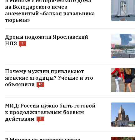
В Минске с исторического дома
на Володaрского исчез
знаменитый «балкон начальника
тюрьмы»
Дроны подожгли Ярославский
НПЗ
3
Почему мужчин привлекают
женские ягодицы? Ученые и это
объяснили
10
МИД: России нужно быть готовой
к продолжительным боевым
действиям
4