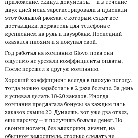
приложение, скинул документы — и в течение
Пентагон готовит новую ядерную
двух дней меня зарегистрировали и прислали
стратегию на случай войны с Китаем
этот большой рюкзак, с которым ездят все
или Россией
доставщики, держатель для телефона с
креплением на руль и пауэрбанк. Последний
оказался плохим и я покупал свой.
Житель Бобруйска нашел в квартире
своего дяди антикварное оружие
5
Год работал на компанию Glovo, пока они
ощутимо не урезали коэффициенты оплаты.
После перешел в другую компанию.
ВСЕ НОВОСТИ →
Хороший коэффициент всегда в плохую погоду,
тогда можно заработать в 2 раза больше. За день
я успевал делать 18‑20 заказов. Иногда
компания предлагала бонусы за каждые пять
заказов свыше 20. Думаешь, вот уже два отвез,
еще парочку — и получишь больше денег. Но
своими ногами, без электрики, значит, на
обычном велосипеде, столько сделать не