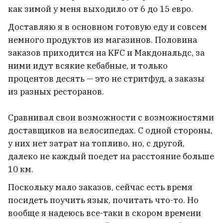
как зимой у меня выходило от 6 до 15 евро.
Доставляю я в основном готовую еду и совсем
немного продуктов из магазинов. Половина
заказов приходится на KFC и Макдональдс, за
ними идут всякие кебабные, и только
процентов десять — это не стритфуд, а заказы
из разных ресторанов.
Сравнивал свои возможности с возможностями
доставщиков на велосипедах. С одной стороны,
у них нет затрат на топливо, но, с другой,
На белорусско-литовской границе
далеко не каждый поедет на расстояние больше
группа мигрантов напала на
10 км.
пограничников. В Литве это
Поскольку мало заказов, сейчас есть время
замалчивали больше недели
16
посидеть поучить язык, почитать что-то. Но
вообще я надеюсь все-таки в скором времени