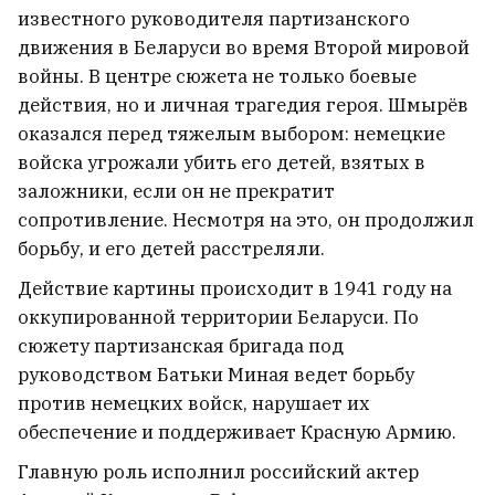
В Минске строго наказали убийц
известного руководителя партизанского
киргизского криминального
движения в Беларуси во время Второй мировой
авторитета
войны. В центре сюжета не только боевые
действия, но и личная трагедия героя. Шмырёв
оказался перед тяжелым выбором: немецкие
войска угрожали убить его детей, взятых в
заложники, если он не прекратит
сопротивление. Несмотря на это, он продолжил
борьбу, и его детей расстреляли.
Действие картины происходит в 1941 году на
оккупированной территории Беларуси. По
сюжету партизанская бригада под
руководством Батьки Миная ведет борьбу
против немецких войск, нарушает их
обеспечение и поддерживает Красную Армию.
Погибла 18‑летняя Екатерина
Главную роль исполнил российский актер