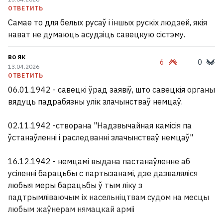
ОТВЕТИТЬ
Самае то для белых русаў і іншых рускіх людзей, якія
нават не думаюць асудзіць савецкую сістэму.
во як
6
0
13.04.2026
ОТВЕТИТЬ
06.01.1942 - савецкі ўрад заявіў, што савецкія органы
вядуць падрабязны улік злачынстваў немцаў.
02.11.1942 -створана "Надзвычайная камісія па
ўстанаўленні і раследванні злачынстваў немцаў"
16.12.1942 - немцамі выдана пастанаўленне аб
США ищут потенциального
усіленні барацьбы с партызанамі, дзе дазваляліся
любыя меры барацьбы ў тым ліку з
нового лидера для Кубы
падтрымліваючым іх насельніцтвам судом на месцы
подобного Делси Родригес
любым жаўнерам нямацкай арміі