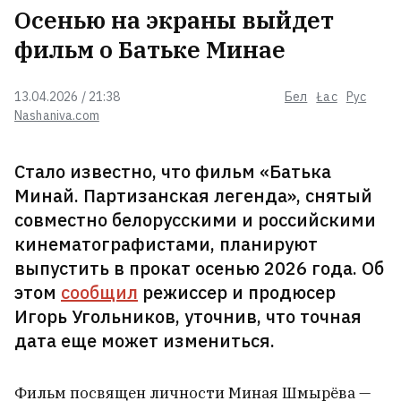
Осенью на экраны выйдет
В отношениях бывает четыре
вида лжи — но финал один и тот
фильм о Батьке Минае
же
13.04.2026 / 21:38
Бел
Łac
Рус
Минчанин сломал шею во время
Nashaniva.com
отдыха в Пружанах
Стало известно, что фильм «Батька
Минай. Партизанская легенда», снятый
Вынесли приговор россиянину,
совместно белорусскими и российскими
который пьяным подрался с
кинематографистами, планируют
охранниками минского метро
7
выпустить в прокат осенью 2026 года. Об
этом
сообщил
режиссер и продюсер
Минские власти показали, как
Игорь Угольников, уточнив, что точная
утилизируют брошенные
дата еще может измениться.
машины ВИДЕО
Фильм посвящен личности Миная Шмырёва —