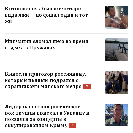
оказался российской подделкой XIX-го
48
В отношениях бывает четыре
вида лжи — но финал один и тот
Украинские дроны ударили по
же
Сызранскому НПЗ
Минчанин сломал шею во время
Россия ночью ударила по Украине
отдыха в Пружанах
1
ВСЕ НОВОСТИ →
Вынесли приговор россиянину,
который пьяным подрался с
охранниками минского метро
7
Лидер известной российской
рок-группы приехал в Украину и
покаялся за концерты в
оккупированном Крыму
4