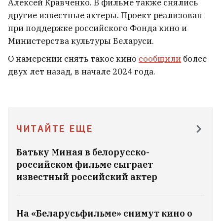
Садовская, дочь молодечненской
Алексей Кравченко. В фильме также снялись
другие известные актеры. Проект реализован
активистки Алеси Садовской
6
при поддержке российского Фонда кино и
Министерства культуры Беларуси.
О намерении снять такое кино
сообщили
более
двух лет назад, в начале 2024 года.
ЧИТАЙТЕ ЕЩЕ
Батьку Миная в белорусско-
российском фильме сыграет
известный российский актер
Российским ударом под Киевом убило
бабушку, дедушку и трёхлетнего внука
На «Беларусьфильме» снимут кино о