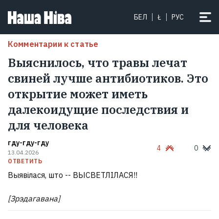
БЕЛ
Ł
РУС
Комментарии к статье
Выяснилось, что травы лечат
свиней лучше антибиотиков. Это
открытие может иметь
далекоидущие последствия и
для человека
гду-гду-гду
4
0
13.04.2026
ОТВЕТИТЬ
Выявілася, што -- ВЫСВЕТЛІЛАСЯ!!
[Зрэдагавана]