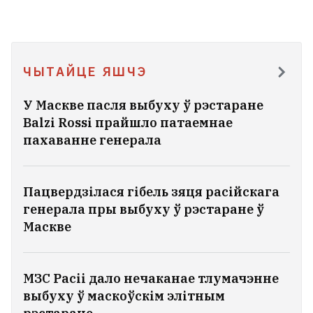
ЧЫТАЙЦЕ ЯШЧЭ
У Маскве пасля выбуху ў рэстаране
Balzi Rossi прайшло патаемнае
пахаванне генерала
Пацвердзілася гібель зяця расійскага
генерала пры выбуху ў рэстаране ў
Маскве
МЗС Расіі дало нечаканае тлумачэнне
выбуху ў маскоўскім элітным