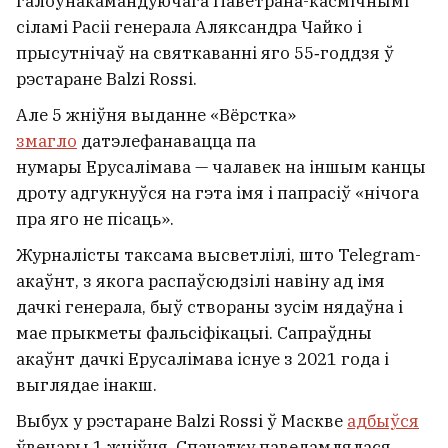
галоўнакамандуючага Паветрана-касмічнымі
сіламі Расіі генерала Аляксандра Чайко і
прысутнічаў на святкаванні яго 55‑годдзя ў
рэстаране Balzi Rossi.
Але 5 жніўня выданне «Вёрстка»
змагло
датэлефанавацца па
нумары Ерусалімава — чалавек на іншым канцы
дроту адгукнуўся на гэта імя і папрасіў «нічога
пра яго не пісаць».
Журналісты таксама высветлілі, што Telegram-
акаўнт, з якога распаўсюдзілі навіну ад імя
дачкі генерала, быў створаны зусім нядаўна і
мае прыкметы фальсіфікацыі. Сапраўдны
акаўнт дачкі Ерусалімава існуе з 2021 года і
выглядае інакш.
Выбух у рэстаране Balzi Rossi ў Маскве
адбыўся
ўвечары 1 жніўня. Спачатку паведамлялася,