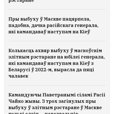
рэстаране
Пры выбуху ў Маскве пацярпела,
падобна, дачка расійскага генерала,
які камандаваў наступам на Кіеў
Колькасць ахвяр выбуху ў маскоўскім
элітным рэстаране на юбілеі генерала,
які камандаваў наступам на Кіеў з
Беларусі ў 2022-м, вырасла да пяці
чалавек
Камандуючы Паветранымі сіламі Расіі
Чайко жывы. З трох загінулых пры
выбуху ў элітным рэстаране ў Маскве
толькі адзін — наведвальнік