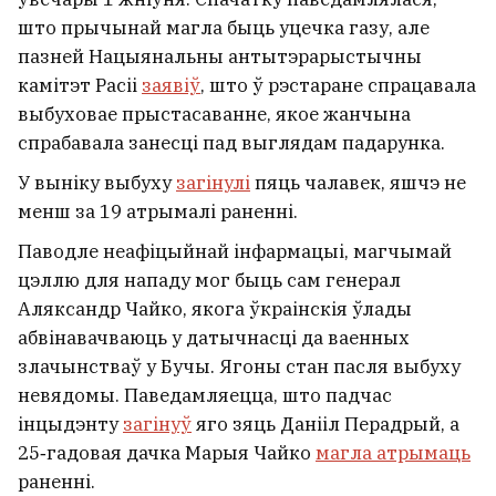
што прычынай магла быць уцечка газу, але
пазней Нацыянальны антытэрарыстычны
камітэт Расіі
заявіў
, што ў рэстаране спрацавала
выбуховае прыстасаванне, якое жанчына
спрабавала занесці пад выглядам падарунка.
У выніку выбуху
загінулі
пяць чалавек, яшчэ не
менш за 19 атрымалі раненні.
Паводле неафіцыйнай інфармацыі, магчымай
цэллю для нападу мог быць сам генерал
Аляксандр Чайко, якога ўкраінскія ўлады
абвінавачваюць у датычнасці да ваенных
злачынстваў у Бучы. Ягоны стан пасля выбуху
невядомы. Паведамляецца, што падчас
інцыдэнту
загінуў
яго зяць Данііл Перадрый, а
25‑гадовая дачка Марыя Чайко
магла атрымаць
раненні.