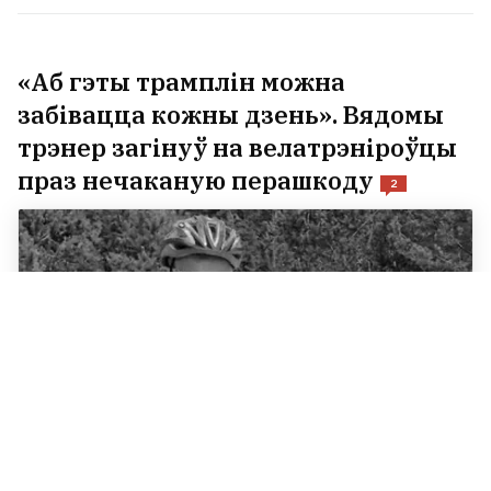
«Аб гэты трамплін можна
забівацца кожны дзень». Вядомы
трэнер загінуў на велатрэніроўцы
праз нечаканую перашкоду
2