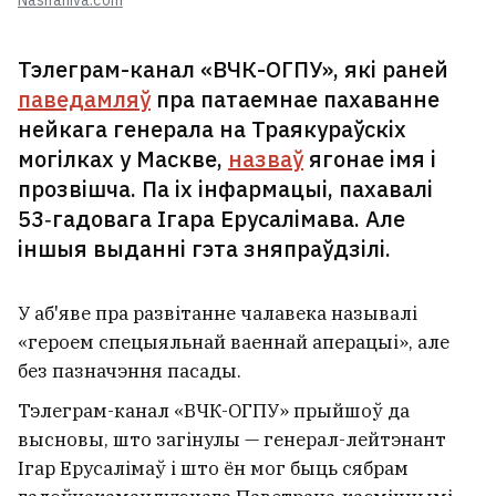
Nashaniva.com
Тэлеграм-канал «ВЧК-ОГПУ», які раней
паведамляў
пра патаемнае пахаванне
нейкага генерала на Траякураўскіх
могілках у Маскве,
назваў
ягонае імя і
прозвішча. Па іх інфармацыі, пахавалі
53‑гадовага Ігара Ерусалімава. Але
іншыя выданні гэта зняпраўдзілі.
У аб'яве пра развітанне чалавека называлі
«героем спецыяльнай ваеннай аперацыі», але
без пазначэння пасады.
Тэлеграм-канал «ВЧК-ОГПУ» прыйшоў да
высновы, што загінулы — генерал-лейтэнант
Ігар Ерусалімаў і што ён мог быць сябрам