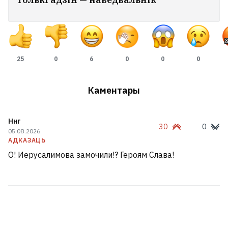
25
0
6
0
0
0
Каментары
Ннг
30
0
05.08.2026
АДКАЗАЦЬ
О! Иерусалимова замочили!? Героям Слава!