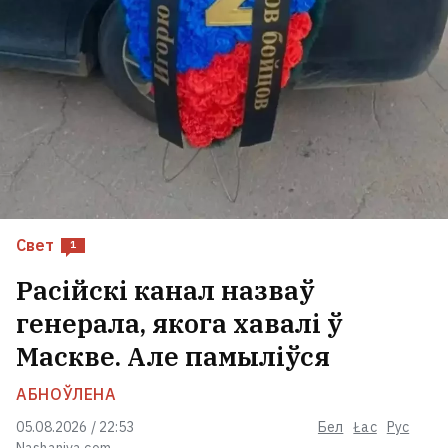
Свет
1
Расійскі канал назваў
генерала, якога хавалі ў
Маскве. Але памыліўся
АБНОЎЛЕНА
05.08.2026 / 22:53
Бел
Łac
Рус