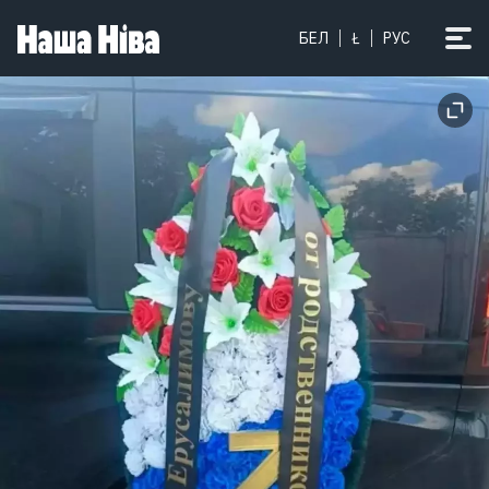
БЕЛ
Ł
РУС