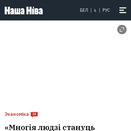
БЕЛ
Ł
РУС
Эканоміка
22
«Многія людзі стануць