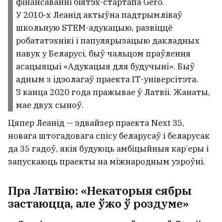
фінансаванні біятэх-стартапа Gero.
У 2010‑х Леанід актыўна падтрымліваў
школьную STEM-адукацыю, развіццё
робататэхнікі і папулярызацыю дакладных
навук у Беларусі, быў чальцом праўлення
асацыяцыі «Адукацыя для будучыні». Быў
адным з ідэолагаў праекта ІТ-універсітэта.
З канца 2020 года пражывае ў Латвіі. Жанаты,
мае двух сыноў.
Цяпер Леанід — эдвайзер праекта Next 35,
новага штогадовага спісу беларусаў і беларусак
да 35 гадоў, якія будуюць амбіцыйныя кар’еры і
запускаюць праекты на міжнародным узроўні.
Пра Латвію: «Некаторыя сябры
застаюцца, але ўжо ў роздуме»