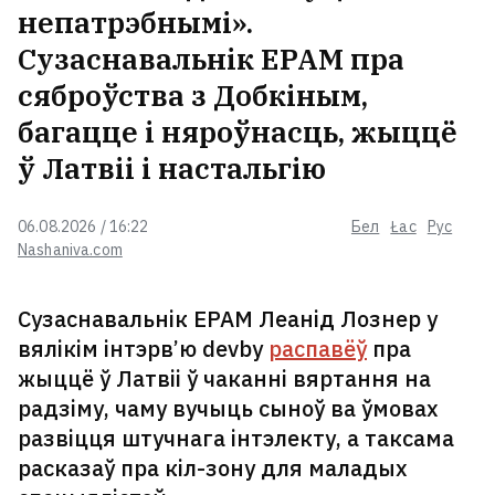
непатрэбнымі».
Сузаснавальнік EPAM пра
сяброўства з Добкіным,
багацце і няроўнасць, жыццё
ў Латвіі і настальгію
06.08.2026 / 16:22
Бел
Łac
Рус
Nashaniva.com
Сузаснавальнік EPAM Леанід Лознер у
вялікім інтэрв’ю devby
распавёў
пра
жыццё ў Латвіі ў чаканні вяртання на
радзіму, чаму вучыць сыноў ва ўмовах
развіцця штучнага інтэлекту, а таксама
расказаў пра кіл-зону для маладых