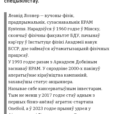
спецыялістаў.
Леанід Лознер — вучоны-фізік,
прадпрымальнік, сузаснавальнік EPAM
Systems. Нарадзіўся ў 1960 годзе ў Мінску,
скончыў фізічны факультэт БДУ, пачынаў
кар’еру ў Інстытуце фізікі Акадэміі навук
БССР, дзе займаўся аўтаматызацыяй фізічных
працэсаў.
У 1993 годзе разам з Аркадзем Добкіным
заснаваў EPAM. У сярэдзіне 2000‑х пакінуў
аператыўнае кіраўніцтва кампаніяй,
захаваўшы статус акцыянера.
Называе сябе кансерватыўным інвестарам.
Тым не менш у 2017 годзе стаў адным з
першых бізнэ-анёлаў агратэх-стартапа
OneSoil, а ў 2023 годзе прыняў удзел у