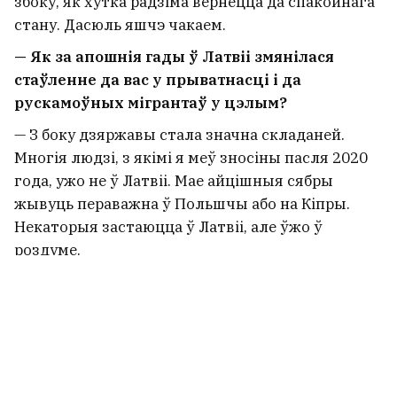
збоку, як хутка радзіма вернецца да спакойнага
стану. Дасюль яшчэ чакаем.
— Як за апошнія гады ў Латвіі змянілася
стаўленне да вас у прыватнасці і да
рускамоўных мігрантаў у цэлым?
— З боку дзяржавы стала значна складаней.
Многія людзі, з якімі я меў зносіны пасля 2020
года, ужо не ў Латвіі. Мае айцішныя сябры
жывуць пераважна ў Польшчы або на Кіпры.
Некаторыя застаюцца ў Латвіі, але ўжо ў
роздуме.
Каб у мяне не было еўрапейскага
(партугальскага) пашпарта, мы б не маглі тут
жыць.
У нашым пасёлку першыя змены сталі
заўважнымі яшчэ ў 2014 годзе: перасталі