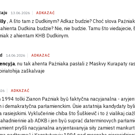
taju
13.06.2026
ADKAZAĆ
lly
, A što tam z Dudkinym? Adkaz budzie? Choć słova Paźniak
 ahienta Dudkina budzie? Nie, nie budzie. Tamu što viedajecie, š
niak z ahientam KHB Dudkinym.
d
14.06.2026
ADKAZAĆ
encyja
, nu tak ahenta Paźniaka pasłali z Maskvy Kurapaty ra
iriałohija zaškalvaje
026
ADKAZAĆ
 1994 tolki Zianon Paźniak byŭ faktyčna nacyjanalna - aryje
 i demakratyčna parłamienckim. Ŭsie astatnija kandydaty byli ŭ
a rasiejskimi. Vyklučeńnie chiba što Šuškievič i to ź vialikaj ciaž
ahadnieńnie ab ADKB i jen byŭ suprać daterminovych parłami
amient pryšli nacyjanalna aryjentavanyja siły zamiest mankurt