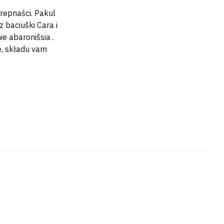
krepnaści. Pakul
 baciuški Cara i
ie abaronišsia .
e, składu vam