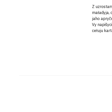
Z uzrostam
maładyja, 
jaho apryčn
Vy napišyci
cełuju kar