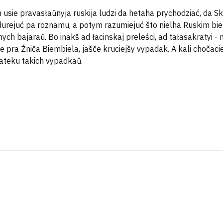
 usie pravasłaŭnyja ruskija ludzi da hetaha prychodziać, da S
durejuć pa roznamu, a potym razumiejuć što nielha Ruskim biez
ych bajaraŭ. Bo inakš ad łacinskaj preleści, ad tałasakratyi - n
e pra Źniča Biembiela, jašče kruciejšy vypadak. A kali chočaci
tateku takich vypadkaŭ.