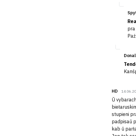
Spy
Rea
pra
Paź
Donal
Tend
Kanśp
HD
14.06.2
Ŭ vybarach
biełaruskim
stupieni pr
padpisaŭ p
kab ŭ parł