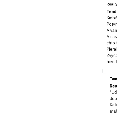
Reall
Tend
Kiebi
Potym
A vam
A nas
chto 
Piera
Zvyča
hiend
Ten
Rea
"Li
dep
Kal
ata