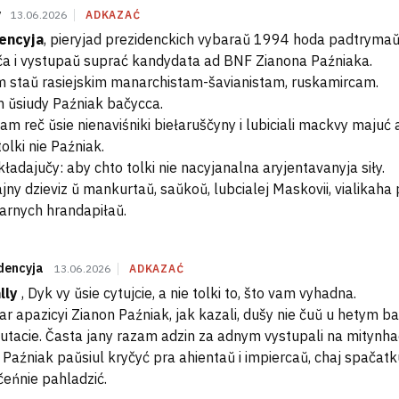
y
13.06.2026
ADKAZAĆ
encyja
, pieryjad prezidenckich vybaraŭ 1994 hoda padtrymaŭ
ča i vystupaŭ suprać kandydata ad BNF Zianona Paźniaka.
 staŭ rasiejskim manarchistam-šavianistam, ruskamircam.
 ŭsiudy Paźniak bačycca.
am reč ŭsie nienaviśniki biełaruščyny i lubiciali mackvy majuć a
tolki nie Paźniak.
kładajučy: aby chto tolki nie nacyjanalna aryjentavanyja siły.
jny dzieviz ŭ mankurtaŭ, saŭkoŭ, lubcialej Maskovii, vialikaha
arnych hrandapiłaŭ.
dencyja
13.06.2026
ADKAZAĆ
lly
, Dyk vy ŭsie cytujcie, a nie tolki to, što vam vyhadna.
dar apazicyi Zianon Paźniak, jak kazali, dušy nie čuŭ u hetym b
utacie. Časta jany razam adzin za adnym vystupali na mitynha
i Paźniak paŭsiul kryčyć pra ahientaŭ i impiercaŭ, chaj spačatk
čeńnie pahladzić.