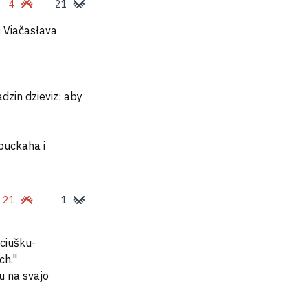
4
21
 Viačasłava
dzin dzieviz: aby
 puckaha i
21
1
aciušku-
ch."
u na svajo