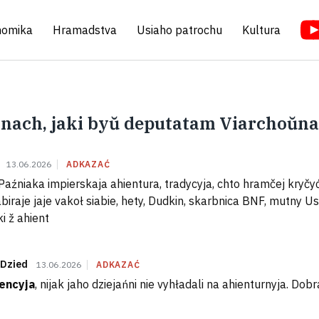
nomika
Hramadstva
Usiaho patrochu
Kultura
nach, jaki byŭ deputatam Viarchoŭnah
13.06.2026
ADKAZAĆ
Paźniaka impierskaja ahientura, tradycyja, chto hramčej kryčyć
abiraje jaje vakoł siabie, hety, Dudkin, skarbnica BNF, mutny U
i ž ahient
 Dzied
13.06.2026
ADKAZAĆ
encyja
, nijak jaho dziejańni nie vyhładali na ahienturnyja. Dob