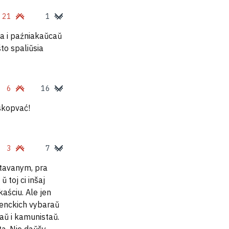
21
1
a i paźniakaŭcaŭ
to spaliŭsia
6
16
skopvać!
3
7
ntavanym, pra
 toj ci inšaj
kaściu. Ale jen
enckich vybaraŭ
aŭ i kamunistaŭ.