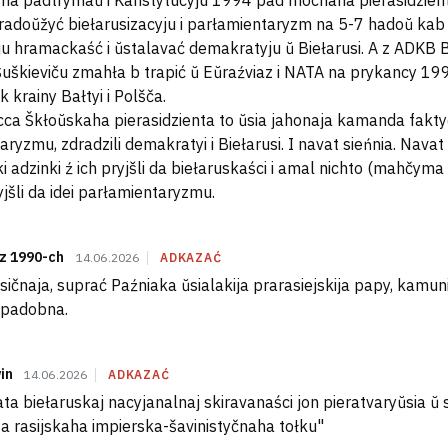
ma padtrymaŭ i Kanstytucyju 1994 pad mocnaha pierasidzient
radoŭžyć biełarusizacyju i parłamientaryzm na 5-7 hadoŭ ka
ju hramackaść i ŭstalavać demakratyju ŭ Biełarusi. A z ADKB B
Šuškieviču zmahła b trapić ŭ Eŭraźviaz i NATA na prykancy 1
 krainy Bałtyi i Polšča.
cca Škłoŭskaha pierasidzienta to ŭsia jahonaja kamanda faktyč
ryzmu, zdradzili demakratyi i Biełarusi. I navat sieńnia. Nava
i adzinki ź ich pryjšli da biełaruskaści i amal nichto (mahčyma
ryjšli da idei parłamientaryzmu.
 z 1990-ch
14.06.2026
ADKAZAĆ
sičnaja, suprać Paźniaka ŭsialakija prarasiejskija papy, kamunia
 padobna.
win
14.06.2026
ADKAZAĆ
ta biełaruskaj nacyjanalnaj skiravanaści jon pieratvaryŭsia ŭ
a rasijskaha impierska-šavinistyčnaha tołku"