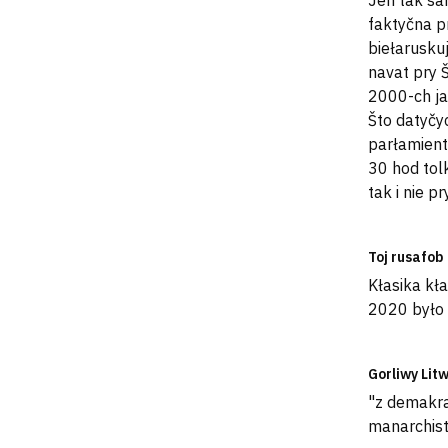
Jen tak sa
faktyčna p
biełarusku
navat pry 
2000-ch jak
Što datyčy
parłamienta
30 hod tolk
tak i nie p
Toj rusafob
Kłasika kła
2020 było
Gorliwy Lit
"z demakra
manarchist