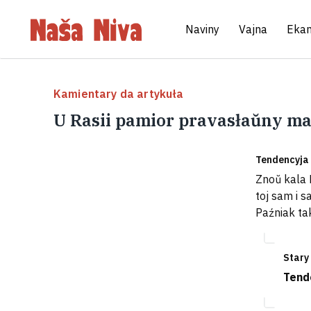
Naviny
Vajna
Eka
Kamientary da artykuła
U Rasii pamior pravasłaŭny ma
Tendencyja
Znoŭ kala 
toj sam i s
Paźniak tak
Stary
Tend