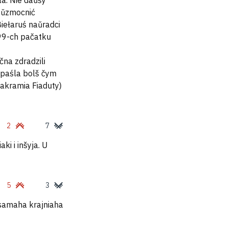
a. Nie daŭšy
b ŭzmocnić
iełaruś naŭradci
999-ch pačatku
na zdradzili
t paśla bolš čym
 akramia Fiaduty)
2
7
ki i inšyja. U
5
3
 samaha krajniaha