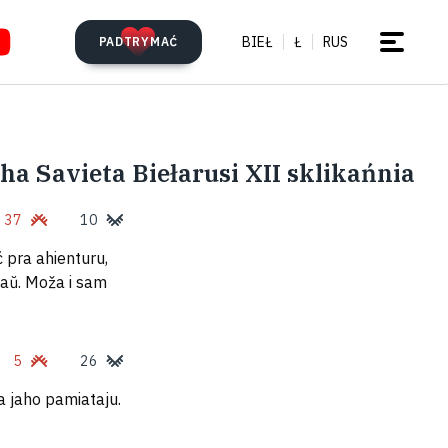
BIEŁ
Ł
RUS
PADTRYMAĆ
a Savieta Biełarusi XII sklikańnia
37
10
 pra ahienturu,
saŭ. Moža i sam
5
26
ra jaho pamiataju.