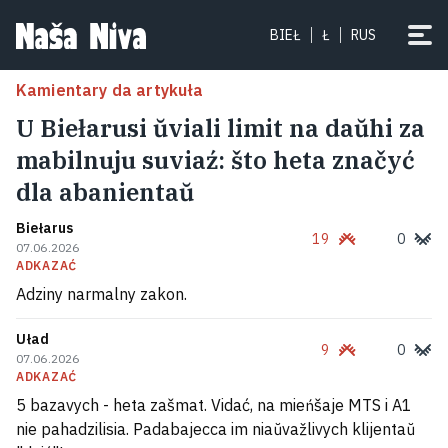
BIEŁ
Ł
RUS
Kamientary da artykuła
U Biełarusi ŭviali limit na daŭhi za
mabilnuju suviaź: što heta značyć
dla abanientaŭ
Biełarus
19
0
07.06.2026
ADKAZAĆ
Adziny narmalny zakon.
Uład
9
0
07.06.2026
ADKAZAĆ
5 bazavych - heta zašmat. Vidać, na mieńšaje MTS i A1
nie pahadzilisia. Padabajecca im niaŭvažlivych klijentaŭ