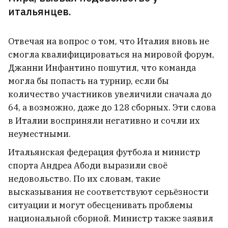
29‑летний рабочий
итальянцев.
Отвечая на вопрос о том, что Италия вновь не
27‑летнего минчанина, которого
смогла квалифицироваться на мировой форум,
искали 10 дней, нашли мёртвым
1
Джанни Инфантино пошутил, что команда
могла бы попасть на турнир, если бы
количество участников увеличили сначала до
64, а возможно, даже до 128 сборных. Эти слова
в Италии восприняли негативно и сочли их
неуместными.
Итальянская федерация футбола и министр
спорта Андреа Абоди выразили своё
недовольство. По их словам, такие
высказывания не соответствуют серьёзности
ситуации и могут обесценивать проблемы
национальной сборной. Министр также заявил