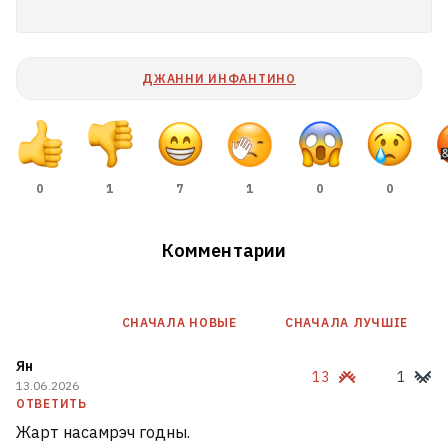
о дружбе с Добкиным, богатстве и
неравенстве, жизни в Латвии и
ностальгии
ДЖАННИ ИНФАНТИНО
18
0
1
7
1
0
0
Комментарии
СНАЧАЛА НОВЫE
СНАЧАЛА ЛУЧШІЕ
Ян
13
1
13.06.2026
ОТВЕТИТЬ
Жарт насамрэч годны.
«Белавиа» купила три «Боинга».