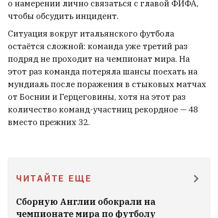
о намерении лично связаться с главой ФИФА,
«Убийца Википедии» от Илона
чтобы обсудить инцидент.
Маска всё? Grokipedia перестала
Ситуация вокруг итальянского футбола
обновляться
остаётся сложной: команда уже третий раз
5
подряд не проходит на чемпионат мира. На
этот раз команда потеряла шансы поехать на
мундиаль после поражения в стыковых матчах
от Боснии и Герцеговины, хотя на этот раз
количество команд-участниц рекордное — 48
вместо прежних 32.
ЧИТАЙТЕ ЕЩЕ
Сборную Англии обокрали на
чемпионате мира по футболу