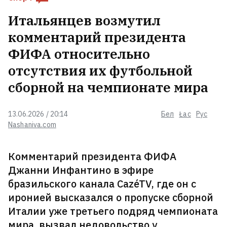
Итальянцев возмутил
комментарий президента
Последствия шторма в
Вилейском и Молодечненском
ФИФА относительно
районах
отсутствия их футбольной
сборной на чемпионате мира
Белорус из Канады несколько лет
судился с женой из-за детей.
13.06.2026 / 20:14
Бел
Łac
Рус
Жена хотела, чтобы он
Nashaniva.com
выплачивал деньги и на ее
содержание
Комментарий президента ФИФА
Телеграм-канал Марины
Джанни Инфантино в эфире
Золотовой признали
бразильского канала CazéTV, где он с
экстремистским
иронией высказался о пропуске сборной
Италии уже третьего подряд чемпионата
На «Беларуськалии» погиб
мира, вызвал недовольство у