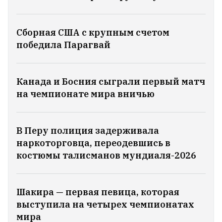
В Москве похоронили генерал-майора
Плохотнюка, который погиб при взрыве
в ресторане в Москве
9
Сборная США с крупным счетом
победила Парагвай
Профессиональный уход без визита в
салон: легендарный бренд WAHL
Канада и Босния сыграли первый матч
выпустил линейку для стрижки дома
2
на чемпионате мира вничью
Большая партия обуви «Белвест» сгорела
при пожарах на складах Wildberries
8
В Перу полиция задерживала
наркоторговца, переодевшись в
костюмы талисманов мундиаля-2026
Настя Рогатко рассказала, сколько
заработала на своей книге
19
Шакира — первая певица, которая
«Многие люди станут
выступила на четырех чемпионатах
мира
ненужными». Сооснователь EPAM