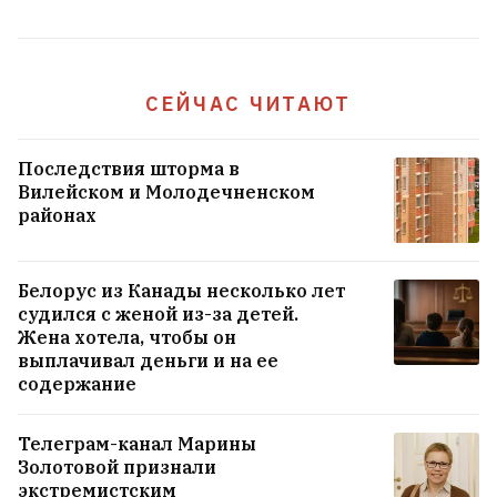
Статкевич: Если снова начнутся
массовые протесты, они уже не будут
СЕЙЧАС ЧИТАЮТ
такими мирными, как в 2020‑м. А ЕС
правильно перестал верить сказкам
Лукашенко
52
Последствия шторма в
Вилейском и Молодечненском
районах
На годовщину великого народного
подъема 2020‑го в Вильнюсе пройдут
марш с барабанщиками, забег и концерт
Белорус из Канады несколько лет
9
судился с женой из-за детей.
Жена хотела, чтобы он
Семью медведей встретили в Мядельском
выплачивал деньги и на ее
содержание
районе
5
Телеграм-канал Марины
Золотовой признали
ВСЕ НОВОСТИ →
экстремистским