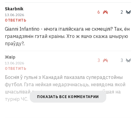
Они прилетели из самой малой
Skarbnik
6
2
страны Африки
13.06.2026
8
ОТВЕТИТЬ
Gianni Infantino - нічога італійскага не скмецілі? Так, ён
грамадзянін гэтай краіны. Хто ж яшчэ скажа шчырую
праўду?..
Жвір
3
3
13.06.2026
ОТВЕТИТЬ
Боснія ў гульні з Канадай паказала суперадстойны
футбол. Гэта нейкая недарэчнасьць, невядома якой
шчасьлівай для іх выпадковасьцю патрапіўшая на
ПОКАЗАТЬ ВСЕ КОММЕНТАРИИ
турнір ЧС.
«Белавиа» назвала топ-5 самых
загруженных маршрутов