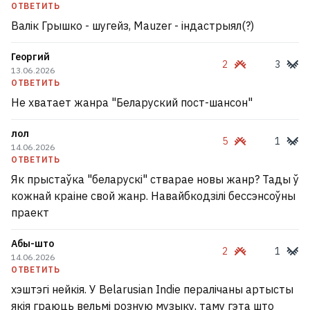
ОТВЕТИТЬ
Валік Грышко - шугейз, Mauzer - індастрыял(?)
Георгий
2
3
13.06.2026
ОТВЕТИТЬ
Не хватает жанра "Беларуский пост-шансон"
лол
5
1
14.06.2026
ОТВЕТИТЬ
Як прыстаўка "беларускі" стварае новы жанр? Тады ў
кожнай краіне свой жанр. Навайбкодзілі бессэнсоўны
праект
Абы-што
2
1
14.06.2026
ОТВЕТИТЬ
хэштэгі нейкія. У Belarusian Indie пералічаны артысты
якія граюць вельмі розную музыку, таму гэта што