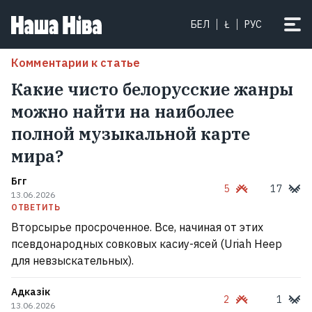
БЕЛ
Ł
РУС
Комментарии к статье
Какие чисто белорусские жанры
можно найти на наиболее
полной музыкальной карте
мира?
Бгг
5
17
13.06.2026
ОТВЕТИТЬ
Вторсырье просроченное. Все, начиная от этих
псевдонародных совковых касиу-ясей (Uriah Heep
для невзыскательных).
Адказік
2
1
13.06.2026