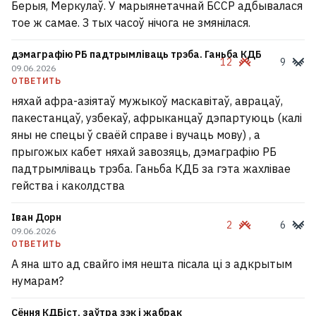
Берыя, Меркулаў. У марыянетачнай БССР адбывалася
тое ж самае. З тых часоў нічога не змянілася.
дэмаграфію РБ падтрымліваць трэба. Ганьба КДБ
12
9
09.06.2026
ОТВЕТИТЬ
няхай афра-азіятаў мужыкоў маскавітаў, аврацаў,
пакестанцаў, узбекаў, афрыканцаў дэпартуюць (калі
яны не спецы ў сваёй справе і вучаць мову) , а
прыгожых кабет няхай завозяць, дэмаграфію РБ
падтрымліваць трэба. Ганьба КДБ за гэта жахлівае
гейства і каколдства
Іван Дорн
2
6
09.06.2026
ОТВЕТИТЬ
А яна што ад свайго імя нешта пісала ці з адкрытым
нумарам?
Сёння КДБіст, заўтра зэк і жабрак