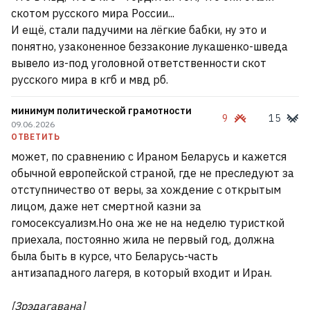
скотом русского мира России...
И ещё, стали падучими на лёгкие бабки, ну это и
понятно, узаконенное беззаконие лукашенко-шведа
вывело из-под уголовной ответственности скот
русского мира в кгб и мвд рб.
минимум политической грамотности
9
15
09.06.2026
ОТВЕТИТЬ
может, по сравнению с Ираном Беларусь и кажется
обычной европейской страной, где не преследуют за
отступничество от веры, за хождение с открытым
лицом, даже нет смертной казни за
гомосексуализм.Но она же не на неделю туристкой
приехала, постоянно жила не первый год, должна
была быть в курсе, что Беларусь-часть
антизападного лагеря, в который входит и Иран.
[Зрэдагавана]