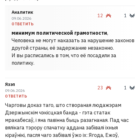
Аналитик
12
1
09.06.2026
ОТВЕТИТЬ
минимум политической грамотности
,
Человека не могут наказать за нарушение законов
другой страны, её задержание незаконно.
И вы расписались в том, что её посадили за
политику.
Язэп
23
1
09.06.2026
ОТВЕТИТЬ
Чарговы доказ таго, што створаная людажэрам
Дзержынскім чэкісцкая банда - гэта статак
мракабесаў, і яна павінна быць разагнаная. Пад час
вялікага тэрору спачатку аддана забівалі іхныя
кіраўнікі, пасля чаго забівалі ўжо іх: Ягода, Ежоў,