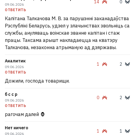
14
0
09.06.2026
ОТВЕТИТЬ
Капітана Талкачова М. В. за парушэнні заканадаўства
Рэспублікі Беларусь, удзел у злачынствах звольніць са
службы, ануляваць воінскае званне капітан і стаж
працы. Таксама арышт накладаецца на кватэру
Талкачова, незаконна атрыманую ад дзяржавы.
Аналитик
1
2
09.06.2026
ОТВЕТИТЬ
Дожили, господа товарищи.
б с с р
0
2
09.06.2026
ОТВЕТИТЬ
рагочам далей 🦍
Нет ничего
1
1
09.06.2026