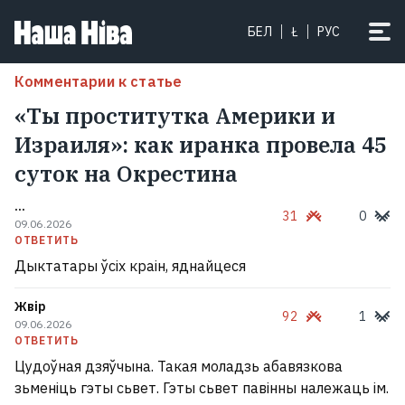
БЕЛ
Ł
РУС
Комментарии к статье
«Ты проститутка Америки и
Израиля»: как иранка провела 45
суток на Окрестина
...
31
0
09.06.2026
ОТВЕТИТЬ
Дыктатары ўсіх краін, яднайцеся
Жвір
92
1
09.06.2026
ОТВЕТИТЬ
Цудоўная дзяўчына. Такая моладзь абавязкова
зьменіць гэты сьвет. Гэты сьвет павінны належаць ім.