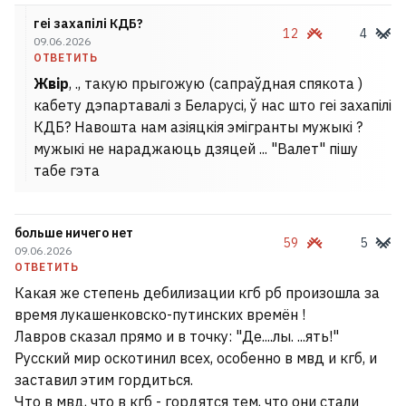
геі захапілі КДБ?
12
4
09.06.2026
ОТВЕТИТЬ
Жвір
, ., такую прыгожую (сапраўдная спякота )
кабету дэпартавалі з Беларусі, ў нас што геі захапілі
КДБ? Навошта нам азіяцкія эмігранты мужыкі ?
мужыкі не нараджаюць дзяцей ... "Валет" пішу
табе гэта
больше ничего нет
59
5
09.06.2026
ОТВЕТИТЬ
Какая же степень дебилизации кгб рб произошла за
время лукашенковско-путинских времён !
Лавров сказал прямо и в точку: "Де....лы. ...ять!"
Русский мир оскотинил всех, особенно в мвд и кгб, и
заставил этим гордиться.
Что в мвд, что в кгб - гордятся тем, что они стали