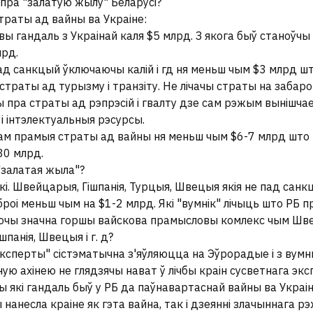
 пра "залатую жылу" Беларусі?
раты ад вайны ва Украіне:
вы гандаль з Украінай каля $5 млрд. З якога быў станоўчы
лрд.
ад санкцый ўключаючы калій і гд ня меньш чым $3 млрд шт
страты ад турызму і транзіту. Не лічачы страты на забарону
 пра страты ад рэпрэсій і гвалту дзе сам рэжым вынішчае
і інтэлектуальныя рэсурсы.
ам прамыя страты ад вайны ня меньш чым $6-7 млрд што г
30 млрд.
 "залатая жыла"?
кі. Швейцарыя, Гішпанія, Турцыя, Швецыя якія не пад сан
броі меньш чым на $1-2 млрд. Які "вумнік" лічыць што РБ п
ючы значна горшы вайскова прамысловы комлекс чым Шв
шпанія, Швецыя і г. д?
эксперты" сістэматычна з'яўляюцца на Эўрорадые і з вум
ную ахінею не глядзячы нават ў лічбы краін сусветнага экс
 які гандаль быў у РБ да паўнавартаснай вайны ва Украін
 нанесла краіне як гэта вайна, так і дзеянні злачыннага р