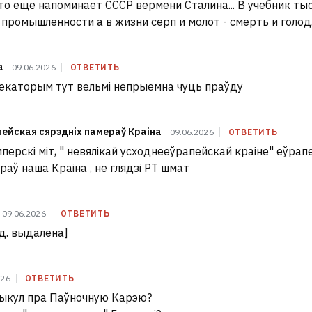
это еще напоминает СССР вермени Сталина... В учебник т
 промышленности а в жизни серп и молот - смерть и голод..
а
09.06.2026
ОТВЕТИТЬ
некаторым тут вельмі непрыемна чуць праўду
пейская сярэдніх памераў Краіна
09.06.2026
ОТВЕТИТЬ
імперскі міт, " невялікай усходнееўрапейскай краіне" еўрап
раў наша Краіна , не глядзі РТ шмат
09.06.2026
ОТВЕТИТЬ
д. выдалена]
026
ОТВЕТИТЬ
ыкул пра Паўночную Карэю?