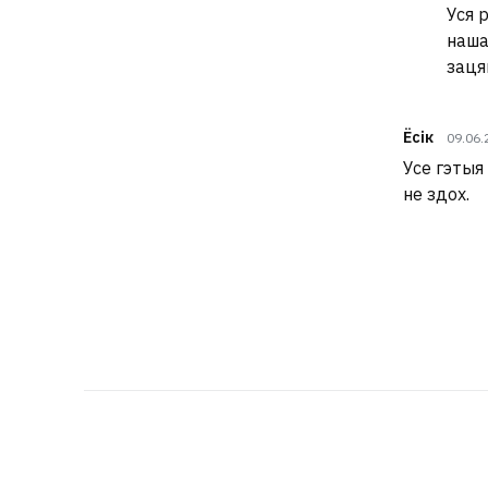
Уся 
наша
заця
Ёсік
09.06.
Усе гэтыя 
не здох.