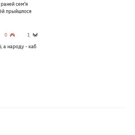
 раней сем'я
 ёй прыйшлося
0
1
, а народу - каб