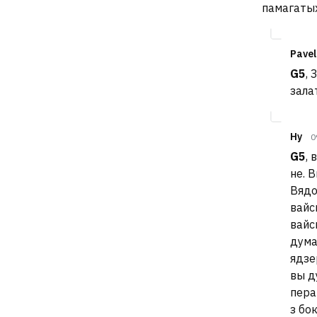
памагатых
Pavel
G5
, 
зала
Ну
0
G5
, 
не. 
Вядо
вайск
вайс
дума
ядзе
вы д
пера
з бо