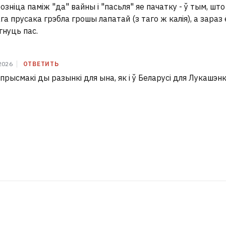
розніца паміж "да" вайны і "пасьля" яе пачатку - ў тым, што
га прусака грэбла грошы лапатай (з таго ж калія), а зараз
гнуць пас.
2026
ОТВЕТИТЬ
прысмакі ды разынкі для ына, як і ў Беларусі для Лукашэнкі