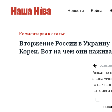
Новости
Война
Э
Комментарии к статье
Вторжение России в Украину 
Кореи. Вот на чем они нажив
Ну
09.06.2
Апісанне 
эканамічн
гэта - па
каторы з 
вава