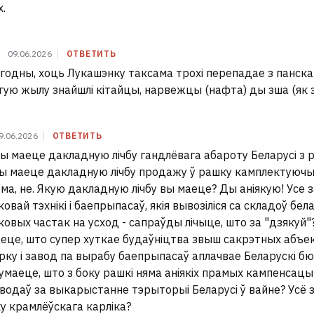
.
09.06.2026
ОТВЕТИТЬ
Згодны, хоць Лукашэнку таксама трохі перепадае з панскаг
тую жылу знайшлі кітайцы, нарвежцы (нафта) ды зша (як 
9.06.2026
ОТВЕТИТЬ
вы маеце дакладную лічбу гандлёвага абароту Беларусі з 
Вы маеце дакладную лічбу продажу ў рашку камплектуючых
ма, не. Якую дакладную лічбу вы маеце? Ды аніякую! Усе з
овай тэхнікі і баепрыпасаў, якія вывозіліся са складоў бел
ковых частак на усход - сапраўды лічыце, што за "дзякуй
еце, што супер хуткае будаўніцтва звыш сакрэтных абъе
рку і завод па вырабу баепрыпасаў аплачвае Беларускі 
умаеце, што з боку рашкі няма аніякіх прамых кампенсац
водаў за выкарыстанне тэрыторыі Беларусі ў вайне? Усё за
ку крамлёўскага карліка?