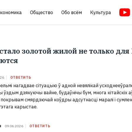
кономика
Общество
Обо всём
Культура
стало золотой жилой не только для 
аются
026
ОТВЕТИТЬ
вельмі нагадвае сітуацыю ў адной невялікай усходнееўрап
ы ўздым дзякуючы вайне, будаўнічы бум, многа кітайскіх аў
д покрывам смярдзючай коўдры адсутнасці маралі і сумлен
гэтага карыстае.
н
09.06.2026
ОТВЕТИТЬ