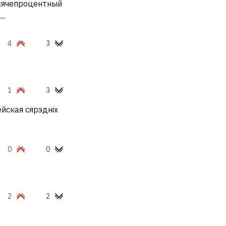
ысячепроцентный
..
4
3
1
3
ейская сярэдніх
0
0
2
2