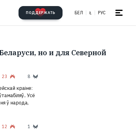
БЕЛ
Ł
РУС
ПОДДЕРЖАТЬ
Беларуси, но и для Северной
23
8
ейскай краіне:
тамабіляў.. Усё
ня ў народа,
12
1