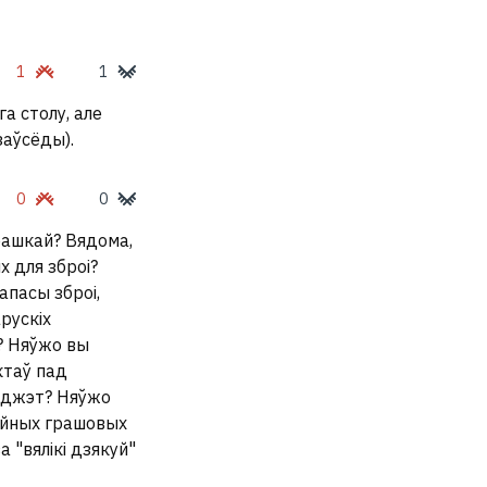
1
1
а столу, але
заўсёды).
0
0
рашкай? Вядома,
 для зброі?
апасы зброі,
арускіх
"? Няўжо вы
ктаў пад
бюджэт? Няўжо
ыйных грашовых
 "вялікі дзякуй"