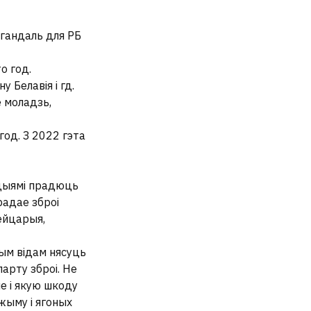
 гандаль для РБ
о год.
 Белавія і гд.
 моладзь,
од. З 2022 гэта
кцыямі прадюць
радае зброі
ейцарыя,
ным відам нясуць
парту зброі. Не
е і якую шкоду
эжыму і ягоных