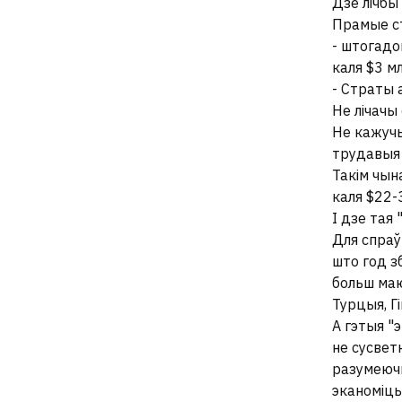
Дзе лічбы
Прамые ст
- штогадо
каля $3 м
- Страты 
Не лічачы 
Не кажучы
трудавыя 
Такім чын
каля $22-
І дзе тая
Для спраў
што год з
больш ма
Турцыя, Гі
А гэтыя "
не сусвет
разумеючы
эканоміцы