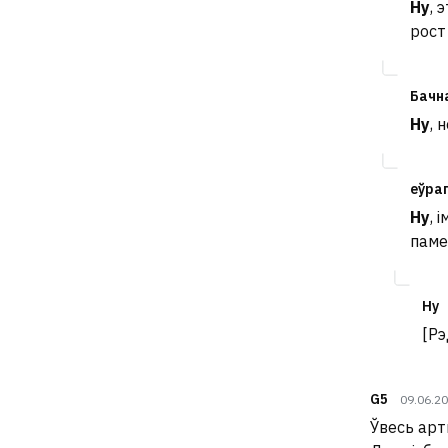
Ну
, 
рост
Бачн
Ну
, 
еўра
Ну
, 
паме
Ну
[Рэ
G5
09.06.2
Ўвесь арт