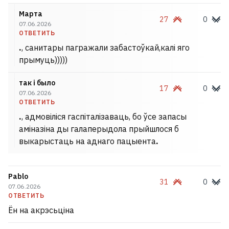
Марта
27
0
07.06.2026
ОТВЕТИТЬ
.
, санитары пагражали забастоўкай,калі яго
прымуць)))))
так і было
17
0
07.06.2026
ОТВЕТИТЬ
.
, адмовіліся гаспіталізаваць, бо ўсе запасы
аміназіна ды галаперыдола прыйшлося б
выкарыстаць на аднаго пацыента
.
Pablo
31
0
07.06.2026
ОТВЕТИТЬ
Ён на акрэсьціна