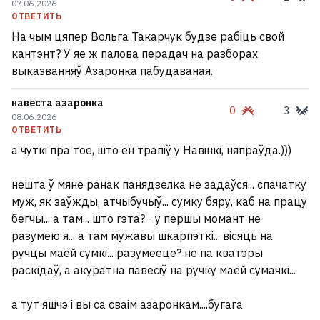
07.06.2026
ОТВЕТИТЬ
На чым цяпер Вольга Такарчук будзе рабіць свой
кантэнт? У яе ж палова перадач на разборах
выказванняў Азаронка пабудаваная.
навеста азаронка
0
3
08.06.2026
ОТВЕТИТЬ
а чуткі пра тое, што ён трапіў у Навінкі, няпраўда.)))
нешта ў мяне ранак панядзелка не задаўся... спачатку
муж, як заўжды, атчыбучыў... сумку бяру, каб на працу
бегчы... а там... што гэта? - у першы момант не
разумею я... а там мужавы шкарпэткі... вісяць на
ручцы маёй сумкі... разумееце? не па кватэры
раскідаў, а акуратна павесіў на ручку маёй сумачкі...
а тут яшчэ і вы са сваім азаронкам....бугага