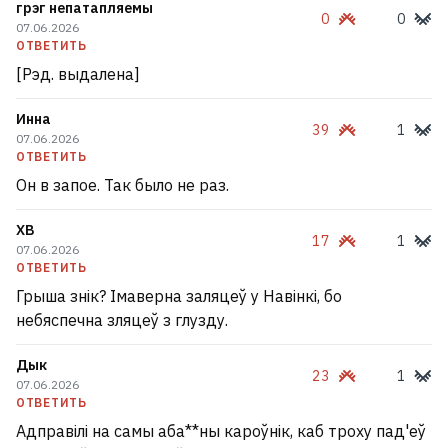
грэг непатапляемы
0
0
07.06.2026
ОТВЕТИТЬ
[Рэд. выдалена]
Инна
39
1
07.06.2026
ОТВЕТИТЬ
Он в запое. Так было не раз.
ХВ
17
1
07.06.2026
ОТВЕТИТЬ
Грыша знік? Імаверна заляцеў у Навінкі, бо
небяспечна зляцеў з глузду.
Дык
23
1
07.06.2026
ОТВЕТИТЬ
Адправілі на самы аба**ны кароўнік, каб троху пад'еў