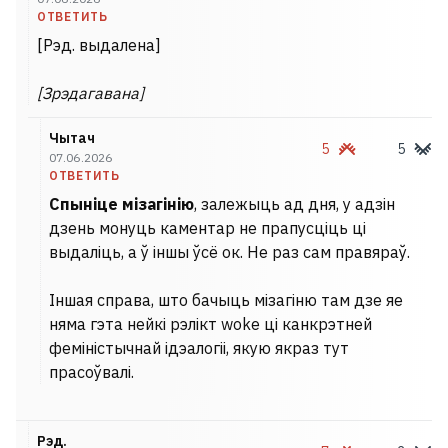
ОТВЕТИТЬ
[Рэд. выдалена]
[Зрэдагавана]
Чытач
5
5
07.06.2026
ОТВЕТИТЬ
Спыніце мізагінію
, залежыць ад дня, у адзін
дзень монуць каментар не прапусціць ці
выдаліць, а ў іншы ўсё ок. Не раз сам правяраў.
Іншая справа, што бачыць мізагіню там дзе яе
няма гэта нейкі рэлікт woke ці канкрэтней
феміністычнай ідэалогіі, якую якраз тут
прасоўвалі.
Рэд.