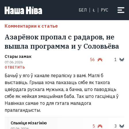
БЕЛ
Ł
РУС
Комментарии к статье
Азарёнок пропал с радаров, не
вышла программа и у Соловьёва
Стары замак
56
1
07.06.2026
ОТВЕТИТЬ
Бачыў у яго ў канале перапіску з вамі. Маглі б
выставіць. Грыша хоча паказаць сябе як такога
цвёрдага рускага мужыка, а бачна, што паводзіць
сябе як нейкая эмацыйная баба. Так што гасцініца ў
Навінках самае то для гэтага маладога
прапагандысты.
Спыніце мізагінію
5
3
07.06.2026