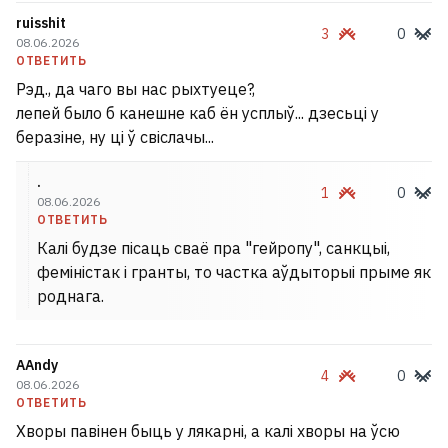
ruisshit
3
0
08.06.2026
ОТВЕТИТЬ
Рэд., да чаго вы нас рыхтуеце?,
лепей было б канешне каб ён усплыў... дзесьці у
беразіне, ну ці ў свіслачы...
.
1
0
08.06.2026
ОТВЕТИТЬ
Калі будзе пісаць сваё пра "гейропу", санкцыі,
феміністак і гранты, то частка аўдыторыі прыме як
роднага.
АAndy
4
0
08.06.2026
ОТВЕТИТЬ
Хворы павінен быць у лякарні, а калі хворы на ўсю