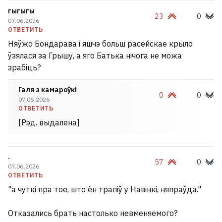
гыгыгы
23
0
07.06.2026
ОТВЕТИТЬ
Няўжо Бондарава і яшчэ больш расейскае крыло
ўзялася за Грышу, а яго Батька нічога не можа
зрабіць?
Галя з камароўкі
0
0
07.06.2026
ОТВЕТИТЬ
[Рэд. выдалена]
.
57
0
07.06.2026
ОТВЕТИТЬ
"а чуткі пра тое, што ён трапіў у Навінкі, няпраўда."
Отказались брать настолько невменяемого?