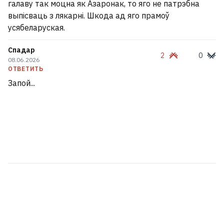
галаву так моцна як Азаронак, то яго не патрэбна
выпісваць з лякарні. Шкода ад яго прамоў
усябеларуская.
Спадар
2
0
08.06.2026
ОТВЕТИТЬ
Запой...