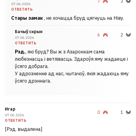
7
3
07.06.2026
ОТВЕТИТЬ
Стары замак
, не хочацца бруд цягнуць на Ніву.
Бачыў скрын
6
2
07.06.2026
ОТВЕТИТЬ
Рэд.
, які бруд? Вы ж з Азаронкам сама
любезнасць і ветлівасць. Здароўя яму жадаеце і
ўсяго добрага.
У адрозненне ад нас, чытачоў, якія жадаюць яму
ўсяго дрэннага.
Игар
0
1
07.06.2026
ОТВЕТИТЬ
[Рэд. выдалена]