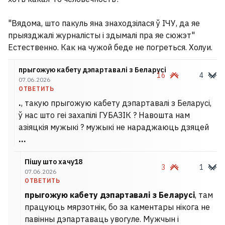
"Вядома, што пакуль яна знаходзілася ў ІЧУ, да яе
прыязджалі журналісты і здымалі пра яе сюжэт"
Естественно. Как на чужой беде не погреться. Холуи.
прыгожую кабету дэпартавалі з Беларусі
16
4
07.06.2026
ОТВЕТИТЬ
.
, такую прыгожую кабету дэпартавалі з Беларусі,
ў нас што геі захапілі ГУБАЗІК ? Навошта нам
азіяцкія мужыкі ? мужыкі не нараджаюць дзяцей
.
.
.
Пішу што хачу18
3
1
07.06.2026
ОТВЕТИТЬ
прыгожую кабету дэпартавалі з Беларусі
, там
працуюць мярзотнік, бо за каментары нікога не
павінны дэпартаваць увогуле. Мужчын і