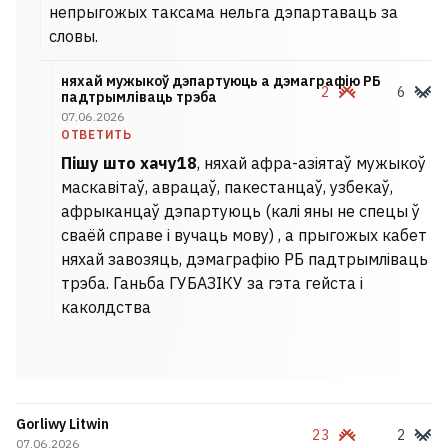
непрыгожых таксама нельга дэпартаваць за
словы.
няхай мужыкоў дэпартуюць a дэмаграфію РБ
2
6
падтрымліваць трэба
07.06.2026
ОТВЕТИТЬ
Пішу што хачу18
, няхай афра-азіятаў мужыкоў
маскавітаў, аврацаў, пакестанцаў, узбекаў,
афрыканцаў дэпартуюць (калі яны не спецы ў
сваёй справе і вучаць мову) , а прыгожых кабет
няхай завозяць, дэмаграфію РБ падтрымліваць
трэба. Ганьба ГУБАЗІКУ за гэта гейста і
каколдства
Gorliwy Litwin
23
2
07.06.2026