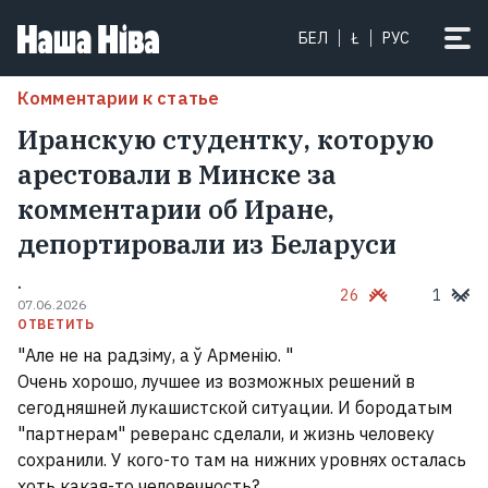
БЕЛ
Ł
РУС
Комментарии к статье
Иранскую студентку, которую
арестовали в Минске за
комментарии об Иране,
депортировали из Беларуси
.
26
1
07.06.2026
ОТВЕТИТЬ
"Але не на радзіму, а ў Арменію. "
Очень хорошо, лучшее из возможных решений в
сегодняшней лукашистской ситуации. И бородатым
"партнерам" реверанс сделали, и жизнь человеку
сохранили. У кого-то там на нижних уровнях осталась
хоть какая-то человечность?