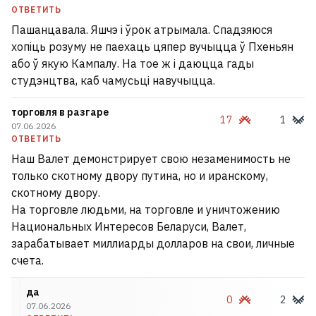
ОТВЕТИТЬ
Пашанцавала. Яшчэ і ўрок атрымала. Спадзяюся
хопіць розуму не паехаць цяпер вучыцца ў Пхеньян
або ў якую Кампалу. На тое ж і даюцца гады
студэнцтва, каб чамусьці навучыцца.
торговля в разгаре
17
1
07.06.2026
ОТВЕТИТЬ
Наш Валет демонстрирует свою незаменимость не
только скотному двору путина, но и иранскому,
скотному двору.
На торговле людьми, на торговле и уничтожению
Национальных Интересов Беларуси, Валет,
зарабатывает миллиарды долларов на свои, личные
счета.
да
0
2
07.06.2026