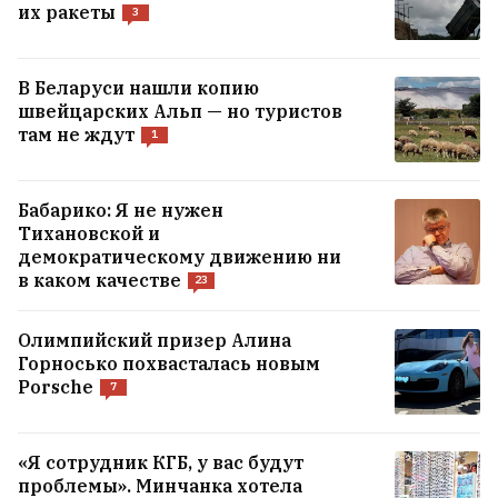
сложность операции». Как идет поиск
их ракеты
3
пропавших в горах Кыргызстана
белорусов и литовца
В Беларуси нашли копию
швейцарских Альп — но туристов
Билли Айлиш кардинально сменила
там не ждут
1
образ для роли в фильме
3
Бабарико: Я не нужен
Роман о разводе, который многое может
Тихановской и
демократическому движению ни
сказать о современных женщинах
в каком качестве
23
Олимпийский призер Алина
ВСЕ НОВОСТИ →
Горносько похвасталась новым
Porsche
7
«Я сотрудник КГБ, у вас будут
проблемы». Минчанка хотела