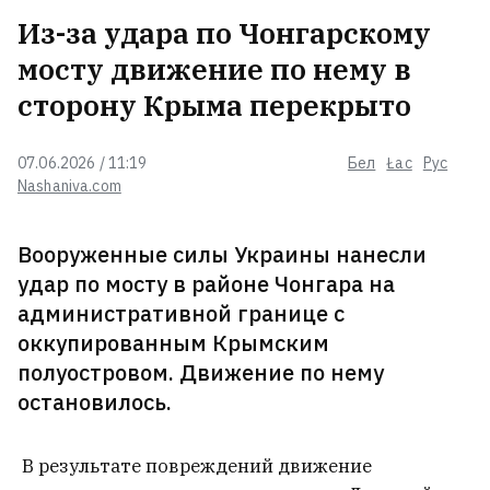
Из-за удара по Чонгарскому
мосту движение по нему в
В Беларуси стали встречать
редких комаров. Чем они
сторону Крыма перекрыто
опасны?
07.06.2026 / 11:19
Бел
Łac
Рус
Nashaniva.com
Туристический комплекс в
Лепельском районе выставил
цену для белорусов почти вдвое
Вооруженные силы Украины нанесли
большую, чем для россиян.
удар по мосту в районе Чонгара на
Белорусы возмутились
административной границе с
оккупированным Крымским
Создатели Patriot боятся, что
Киев может усовершенствовать
полуостровом. Движение по нему
их ракеты
3
остановилось.
С БМЗ «унизительно» уволили
В результате повреждений движение