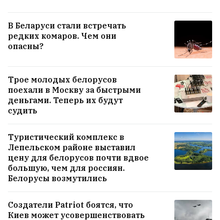
В Беларуси стали встречать
редких комаров. Чем они
опасны?
Трое молодых белорусов
поехали в Москву за быстрыми
деньгами. Теперь их будут
судить
Туристический комплекс в
Лепельском районе выставил
цену для белорусов почти вдвое
большую, чем для россиян.
Как белоруска с четырьмя детьми стала
Белорусы возмутились
профессором во Флориде
17
Создатели Patriot боятся, что
«У нас нет их координат, и это главная
Киев может усовершенствовать