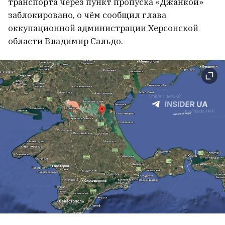
сотрудницу, которая писала донос
транспорта через пункт пропуска «Джанкой»
заблокировано, о чём сообщил глава
в 2020 году
7
оккупационной администрации Херсонской
области Владимир Сальдо.
Иван Кравцов сложил
обязанности секретаря