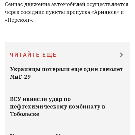
Координационного совета. Теперь
Сейчас движение автомобилей осуществляется
будет делегатом
через соседние пункты пропуска «Армянск» и
9
«Перекоп».
ЧИТАЙТЕ ЕЩЕ
Украинцы потеряли еще один самолет
МиГ-29
ВСУ нанесли удар по
нефтехимическому комбинату в
Тобольске
Актриса Марта Голубева вышла замуж —
кто стал избранником?
5