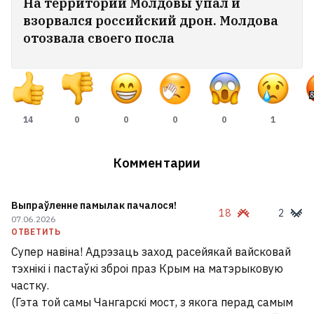
На территории Молдовы упал и
взорвался российский дрон. Молдова
«Байсол» предупреждает о фейковом
отозвала своего посла
боте, который выдает себя за службу
эвакуации
«Начал меня душить». Минчане
подрались под офисом застройщика из-
14
0
0
0
0
1
за очереди
8
Комментарии
Марк Цукерберг и бывший чемпион UFC
в легчайшем весе Мераб Двалишвили
Выпраўленне памылак пачалося!
18
2
провели бой в открытом море
5
07.06.2026
ОТВЕТИТЬ
Супер навіна! Адрэзаць заход расейякай вайсковай
«Мопеды» уходят в прошлое:
тэхнікі і пастаўкі зброі праз Крым на матэрыковую
Россия делает «шахеды»
частку.
реактивными. Чем это угрожает
(Гэта той самы Чангарскі мост, з якога перад самым