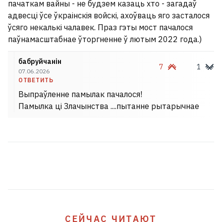
пачаткам вайны - не будзем казаць хто - загадаў
Украине
6
адвесці ўсе ўкраінскія войскі, ахоўваць яго засталося
ўсяго некалькі чалавек. Праз гэты мост пачалося
паўнамасштабнае ўторгненне ў лютым 2022 года.)
бабруйчанін
7
1
07.06.2026
ОТВЕТИТЬ
Выпраўленне памылак пачалося!
Памылка ці Злачынства ....пытанне рытарычнае
93‑летний президент Камеруна
больше двух месяцев не
появляется в стране
СЕЙЧАС ЧИТАЮТ
5