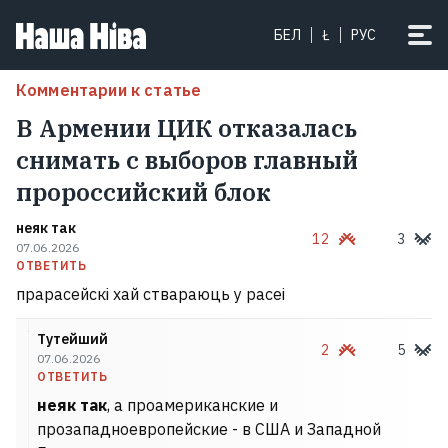
БЕЛ
Ł
РУС
Комментарии к статье
В Армении ЦИК отказалась
снимать с выборов главный
пророссийский блок
неяк так
12
3
07.06.2026
ОТВЕТИТЬ
прарасейскі хай ствараюць у расеі
Тутейший
2
5
07.06.2026
ОТВЕТИТЬ
неяк так
, а проамериканские и
прозападноевропейские - в США и Западной