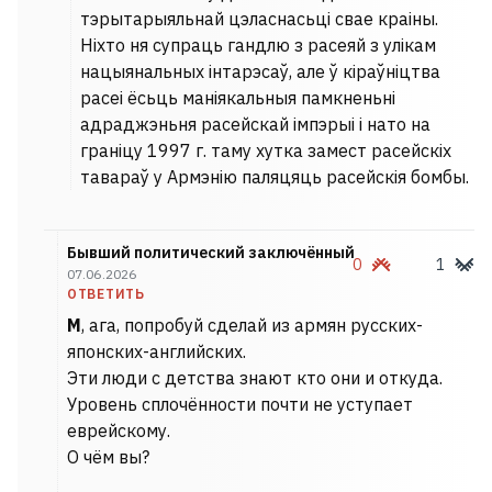
тэрытарыяльнай цэласнасьці свае краіны.
Ніхто ня супраць гандлю з расеяй з улікам
нацыянальных інтарэсаў, але ў кіраўніцтва
расеі ёсьць маніякальныя памкненьні
адраджэньня расейскай імпэрыі і нато на
граніцу 1997 г. таму хутка замест расейскіх
тавараў у Армэнію паляцяць расейскія бомбы.
Бывший политический заключённый
0
1
07.06.2026
ОТВЕТИТЬ
М
, ага, попробуй сделай из армян русских-
японских-английских.
Эти люди с детства знают кто они и откуда.
Уровень сплочённости почти не уступает
еврейскому.
О чём вы?