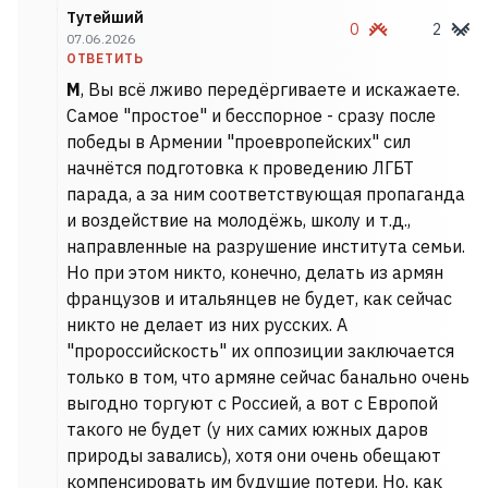
Тутейший
0
2
07.06.2026
ОТВЕТИТЬ
М
, Вы всё лживо передёргиваете и искажаете.
Самое "простое" и бесспорное - сразу после
победы в Армении "проевропейских" сил
начнётся подготовка к проведению ЛГБТ
парада, а за ним соответствующая пропаганда
и воздействие на молодёжь, школу и т.д.,
направленные на разрушение института семьи.
Но при этом никто, конечно, делать из армян
французов и итальянцев не будет, как сейчас
никто не делает из них русских. А
"пророссийскость" их оппозиции заключается
только в том, что армяне сейчас банально очень
выгодно торгуют с Россией, а вот с Европой
такого не будет (у них самих южных даров
природы завались), хотя они очень обещают
компенсировать им будущие потери. Но, как