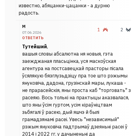
известно, абяцанки-цацанки - а дурню
радость.
М
1
2
07.06.2026
ОТВЕТИТЬ
Тутейший
,
вашыя словы абсалютна ня новыя, гэта
заежджаная пласьцінка, уся маскоўская
агентура на постсавецкай прасторы пісала
ўсялякую бязглузьдзіцу пра тое што рэжымы
януковіча, дадона, грузінскай мары, лукаша -
не прарасейскія, яны проста каб "торговать" з
расеяю. Вось толькі на практыцы аказвалася,
што яны ўсім гуртом, усім кіраўніцтвам
зьбягалі ў расею, дый яшчэ й былі
грамадзянамі расеі. Увесь "независимый"
рэжым януковіча падтрымаў дзеяньні расеі ў
2014 і 2022 гг. у дачыненьні да