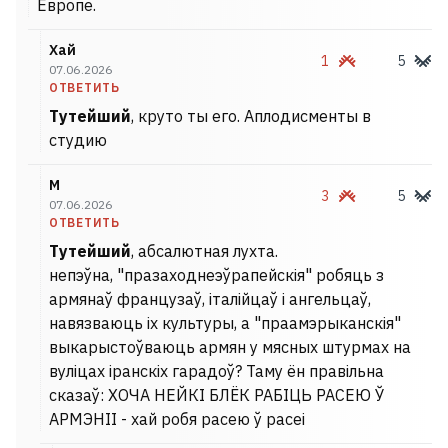
Европе.
Хай
1
5
07.06.2026
ОТВЕТИТЬ
Тутейший
, круто ты его. Аплодисменты в
студию
М
3
5
07.06.2026
ОТВЕТИТЬ
Тутейший
, абсалютная лухта.
непэўна, "празаходнеэўрапейскія" робяць з
армянаў французаў, італійцаў і ангельцаў,
навязваюць іх культуры, а "праамэрыканскія"
выкарыстоўваюць армян у мясных штурмах на
вуліцах іранскіх гарадоў? Таму ён правільна
сказаў: ХОЧА НЕЙКІ БЛЁК РАБІЦЬ РАСЕЮ Ў
АРМЭНІІ - хай робя расею ў расеі