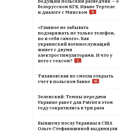
Ведущий польский разведчик — о
белорусском КГБ, Иване Тертеле
и диалоге с Минском
8
«Главное не забывать
подзаряжать не только телефон,
но и себя самого». Как
украинский военнослужащий
живет с двумя
электростимуляторами. И что у
него с сексом?
1
Тихановская не смогла открыть
счет в польском банке
45
Зеленский: Темпы передачи
Украине ракет для Patriot в этом
году сократились в три раза
Бывшему послу Украины в США
Ольге Стефанишиной выдвинули