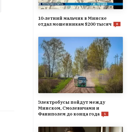
10‑летний мальчик в Минске
отдал мошенникам $200 тысяч
8
Электробусы пойдут между
Минском, Смолевичами и
Фаниполем до конца года
1