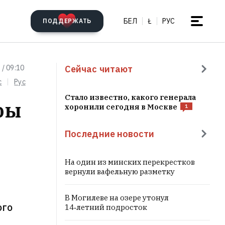
БЕЛ
Ł
РУС
ПОДДЕРЖАТЬ
Сейчас читают
 / 09:10
c
Рус
Стало известно, какого генерала
ры
хоронили сегодня в Москве
1
Последние новости
На один из минских перекрестков
вернули вафельную разметку
В Могилеве на озере утонул
ого
14‑летний подросток