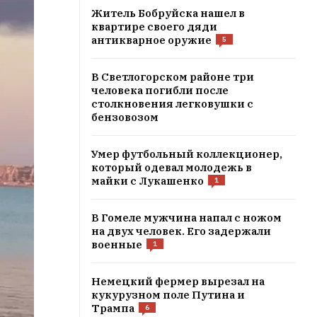
Житель Бобруйска нашел в
квартире своего дяди
антикварное оружие
5
В Светлогорском районе три
человека погибли после
столкновения легковушки с
бензовозом
Умер футбольный коллекционер,
который одевал молодежь в
майки с Лукашенко
1
В Гомеле мужчина напал с ножом
на двух человек. Его задержали
военные
1
Немецкий фермер вырезал на
кукурузном поле Путина и
Трампа
6