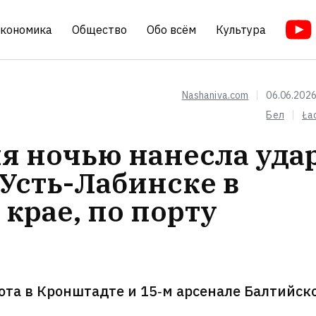
кономика
Общество
Обо всём
Культура
Nashaniva.com
06.06.2026
Бел
Ła
ня ночью нанесла уда
 Усть-Лабинске в
крае, по порту
ота в Кронштадте и 15‑м арсенале Балтийск