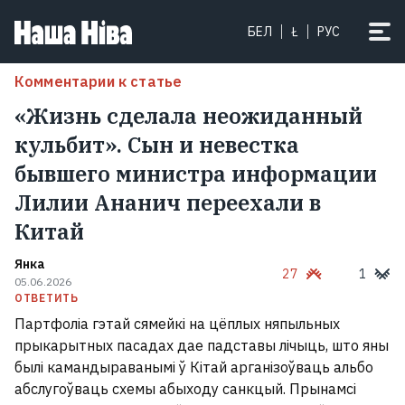
БЕЛ
Ł
РУС
Комментарии к статье
«Жизнь сделала неожиданный
кульбит». Сын и невестка
бывшего министра информации
Лилии Ананич переехали в
Китай
Янка
27
1
05.06.2026
ОТВЕТИТЬ
Партфоліа гэтай сямейкі на цёплых няпыльных
прыкарытных пасадах дае падставы лічыць, што яны
былі камандыраванымі ў Кітай арганізоўваць альбо
абслугоўваць схемы абыходу санкцый. Прынамсі