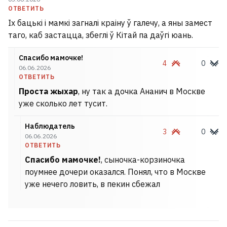
ОТВЕТИТЬ
Іх бацькі і мамкі загналі краіну ў галечу, а яны замест
таго, каб застацца, збеглі ў Кітай па даўгі юань.
Спасибо мамочке!
4
0
06.06.2026
ОТВЕТИТЬ
Проста жыхар
, ну так а дочка Ананич в Москве
уже сколько лет тусит.
Наблюдатель
3
0
06.06.2026
ОТВЕТИТЬ
Спасибо мамочке!
, сыночка-корзиночка
поумнее дочери оказался. Понял, что в Москве
уже нечего ловить, в пекин сбежал