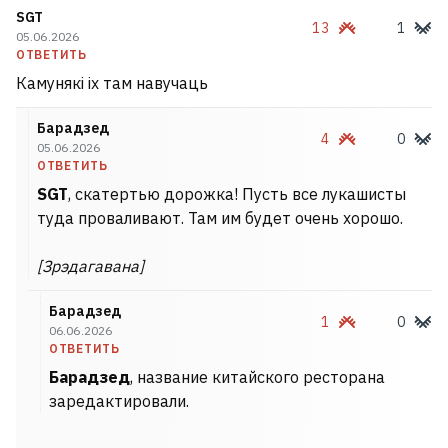
SGT
13
1
05.06.2026
ОТВЕТИТЬ
Камунякі іх там навучаць
Барадзед
4
0
05.06.2026
ОТВЕТИТЬ
SGT
, скатертью дорожка! Пусть все лукашисты
туда проваливают. Там им будет очень хорошо.
[Зрэдагавана]
Барадзед
1
0
06.06.2026
ОТВЕТИТЬ
Барадзед
, название китайского ресторана
заредактировали.