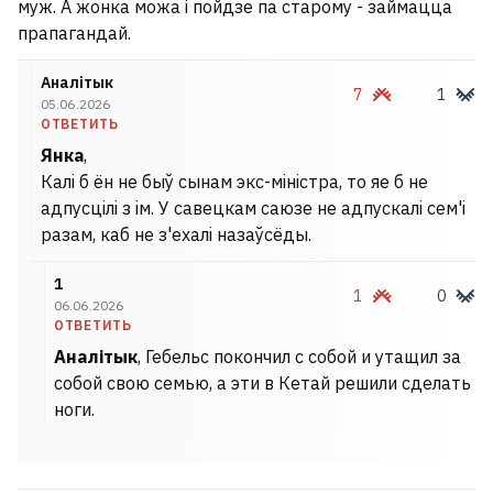
муж. А жонка можа і пойдзе па старому - займацца
прапагандай.
Аналiтык
7
1
05.06.2026
ОТВЕТИТЬ
Янка
,
Калi б ён не быў сынам экс-мiнiстра, то яе б не
адпусцiлi з iм. У савецкам саюзе не адпускалi сем'i
разам, каб не з'ехалi назаўсёды.
1
1
0
06.06.2026
ОТВЕТИТЬ
Аналiтык
, Гебельс покончил с собой и утащил за
собой свою семью, а эти в Кетай решили сделать
ноги.