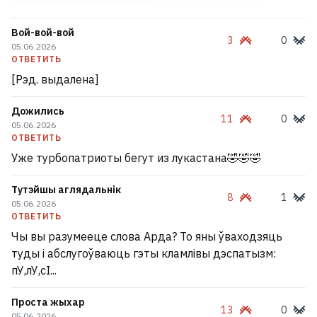
Вой-вой-вой
3
0
05.06.2026
ОТВЕТИТЬ
[Рэд. выдалена]
Дожились
11
0
05.06.2026
ОТВЕТИТЬ
Уже турбопатриоты бегут из лукастана🤣🤣🤣
Тутэйшы аглядальнік
8
1
05.06.2026
ОТВЕТИТЬ
Чы вы разумееце слова Арда? То яны ўваходзяць
туды і абслугоўваюць гэты кламлівы дэспатызм:
пУ,лУ,сІ...
Проста жыхар
13
0
05.06.2026