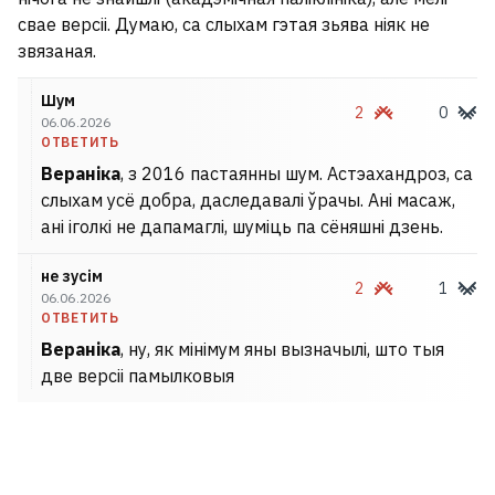
свае версіі. Думаю, са слыхам гэтая зьява ніяк не
звязаная.
Шум
2
0
06.06.2026
ОТВЕТИТЬ
Вераніка
, з 2016 пастаянны шум. Астэахандроз, са
слыхам усё добра, даследавалі ўрачы. Ані масаж,
ані іголкі не дапамаглі, шуміць па сёняшні дзень.
не зусім
2
1
06.06.2026
ОТВЕТИТЬ
Вераніка
, ну, як мінімум яны вызначылі, што тыя
две версіі памылковыя