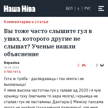
БЕЛ
Ł
РУС
Комментарии к статье
Вы тоже часто слышите гул в
ушах, которого другие не
слышат? Ученые нашли
объяснение
Вераніка
5
3
06.06.2026
ОТВЕТИТЬ
Гэта ж трэба - даследаваць і так нічога і не
вызначыць!
У мяне высока частотны гук у галаве ад 2020 і я чую
крыніцу гуку (магчыма то кара мозга), і крыніца не
сталая і гук не пастаянны. Дактары ў Менску таксама
нічога не знайшлі (акадэмічная паліклініка), але мелі