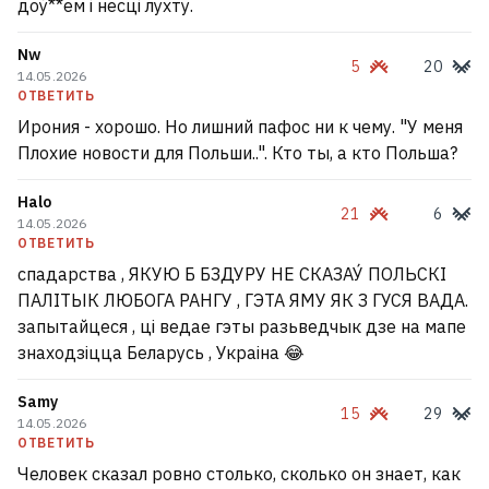
доў**ем і несці лухту.
Nw
5
20
14.05.2026
ОТВЕТИТЬ
Ирония - хорошо. Но лишний пафос ни к чему. "У меня
Плохие новости для Польши..". Кто ты, а кто Польша?
Halo
21
6
14.05.2026
ОТВЕТИТЬ
спадарства , ЯКУЮ Б БЗДУРУ НЕ СКАЗАУ́ ПОЛЬСКІ
ПАЛІТЫК ЛЮБОГА РАНГУ , ГЭТА ЯМУ ЯК З ГУСЯ ВАДА.
запытайцеся , ці ведае гэты разьведчык дзе на мапе
знаходзіцца Беларусь , Украіна 😂
Samy
15
29
14.05.2026
ОТВЕТИТЬ
Человек сказал ровно столько, сколько он знает, как