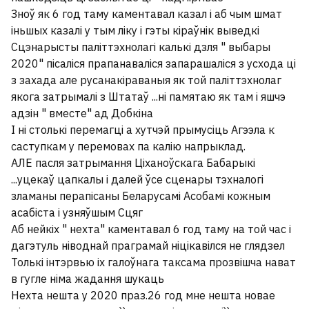
Зноў як 6 год таму каментавал казал і аб чым шмат
іньшых казалі у тым ліку і гэты кіраўнік выведкі
Сцэнарысты паліттэхнолагі калькі дзля " выбары
2020" пісаліся прапанаваліся запарашаліся з усхода ці
з захада але русанакіраваныя як той паліттэхнолаг
якога затрымалі з Штатаў ...ні памятаю як там і яшчэ
адзін " вместе" ад Добкіна
І ні столькі перемагці а хутчэй прымусіць Агээла к
саступкам у перемовах па калію напрыклад.
АЛЕ пасля затрымання Ціханоўскага Бабарыкі
...уцекаў цапкалы і далей ўсе сценары тэхналогі
зламаны перапісаны Беларусамі Асобамі кожным
асабіста і узняўшым Сцяг
Аб нейкіх " нехта" каментавал 6 год таму на той час і
дагэтуль ніводнай праграмай ніцікавілся не глядзел
Толькі інтэрвью іх галоўнага таксама прозвішча нават
в гугле німа жадання шукаць
Нехта нешта у 2020 праз.26 год мне нешта новае