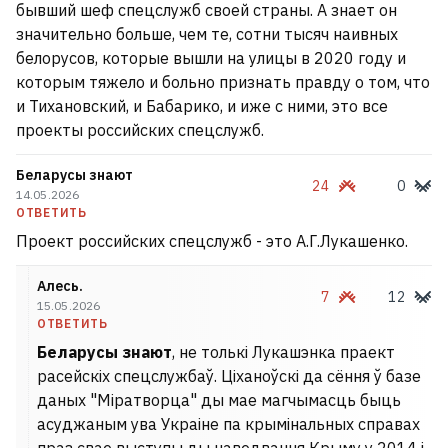
бывший шеф спецслужб своей страны. А знает он
значительно больше, чем те, сотни тысяч наивных
белорусов, которые вышли на улицы в 2020 году и
которым тяжело и больно признать правду о том, что
и Тихановский, и Бабарико, и иже с ними, это все
проекты российских спецслужб.
Беларусы знают
24
0
14.05.2026
ОТВЕТИТЬ
Проект российских спецслужб - это А.Г.Лукашенко.
Алесь.
7
12
15.05.2026
ОТВЕТИТЬ
Беларусы знают
, не толькі Лукашэнка праект
расейскіх спецслужбаў. Ціханоўскі да сёння ў базе
даных "Міратворца" ды мае магчымасць быць
асуджаным ува Украіне па крымінальных справах