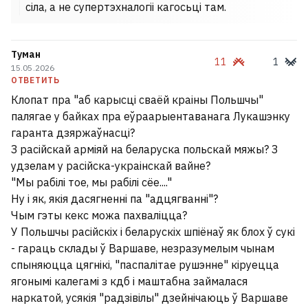
сіла, а не супертэхналогіі кагосьці там.
Туман
11
1
15.05.2026
ОТВЕТИТЬ
Клопат пра "аб карысці сваёй краіны Польшчы"
палягае у байках пра еўраарыентаванага Лукашэнку
гаранта дзяржаўнасці?
З расійскай арміяй на беларуска польскай мяжы? З
удзелам у расійска-украінскай вайне?
"Мы рабілі тое, мы рабілі сёе...."
Ну і як, якія дасягненні па "адцягванні"?
Чым гэты кекс можа пахваліцца?
У Польшчы расійскіх і беларускіх шпіёнаў як блох ў сукі
- гараць склады ў Варшаве, незразумелым чынам
спыняюцца цягнікі, "паспалітае рушэнне" кіруецца
ягонымі калегамі з кдб і маштабна займалася
наркатой, усякія "радзівілы" дзейнічаюць ў Варшаве