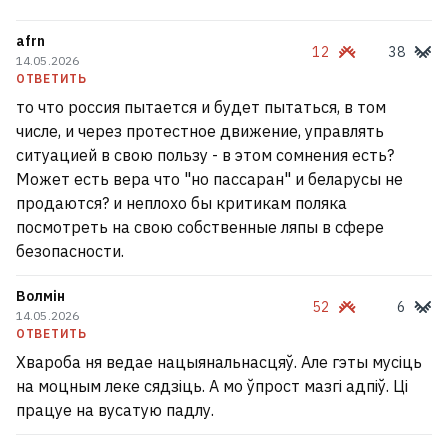
afrn
12
38
14.05.2026
ОТВЕТИТЬ
то что россия пытается и будет пытаться, в том
числе, и через протестное движение, управлять
ситуацией в свою пользу - в этом сомнения есть?
Может есть вера что "но пассаран" и беларусы не
продаются? и неплохо бы критикам поляка
посмотреть на свою собственные ляпы в сфере
безопасности.
Волмін
52
6
14.05.2026
ОТВЕТИТЬ
Хвароба ня ведае нацыянальнасцяў. Але гэты мусіць
на моцным леке сядзіць. А мо ўпрост мазгі адпіў. Ці
працуе на вусатую падлу.