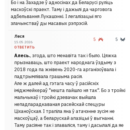
Бо і на Захадзе ў адносінах да Беларусі руліць
маскоўскі праект. Таму і дажылі да чарговога
адбельвання Лукашэнкі. І легалізацыі яго
злачынстваў ды масавых рэпрэсій.
Леся
5
5
15.05.2026
ОТВЕТИТЬ
Алесь.
, згода, што менавіта так і было. Цяжка
прызнаваць, што праект народнага ўздыму з
2018 года па жнівень 2020-га арганізоўвала і
падтрымлівала грашыма расія.
Але ж далей ад гэтага часу ў расійскіх
іміджмейкераў "нешта пайшло ня так". Бо з тройкі
мальчыкаў і тройкі дзевачак выйшла
непадпарадкаваная расейскай спецуры
Ціханоўская. І трапіла яна ў атачэнне зусім не
маскоўцаў, а беларускай апазіцыі ў выгнанні.
Таму расіяне так і злаваліся, таму і дасылалі да яе