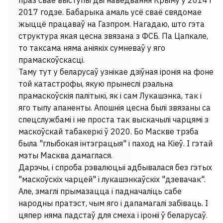
праз свае выступы ды наведвання Крыму у 2014 і
2017 годзе. Бабарыка амаль усё сваё свядомае
жыццё працаваў на Газпром. Нагадаю, што гэта
структура якая цесна звязана з ФСБ. Па Цапкале,
то таксама няма аніякіх сумневаў у яго
прамаскоўскасці.
Таму тут у беларусаў узнікае дзіўная іронія на фоне
той катастрофы, якую прынеслі рэальна
прамаскоўскія палітыкі, як і сам Лукашэнка, так і
яго тыпу апаненты. Апошнія цесна былі звязаны са
спецслужбамі і не проста так выскачылі чарцямі з
маскоўскай табакеркі ў 2020. Бо Маскве трэба
была "глыбокая інтэграцыя" і паход на Кіеў. І гэтай
мэты Масква дамаглася.
Дарэчы, і спроба рэвалюцыі адбывалася без гэтых
"маскоўскіх чарцей" і лукашэнкаўскіх "дзевачак".
Але, змаглі прымазацца і падначаліць сабе
народны пратэст, чым яго і дапамагалі забіваць. І
цяпер няма падстаў для смеха і іроніі ў беларусаў.