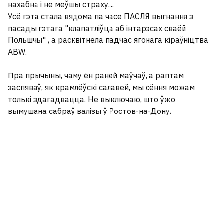
нахабна і не меўшы страху....
Усё гэта стала вядома па часе ПАСЛЯ выгнання з
пасады гэтага "клапатліўца аб інтарэсах сваёй
Польшчы" , а расквітнела падчас ягонага кіраўніцтва
ABW.
Пра прычыны, чаму ён раней маўчаў, а раптам
заспяваў, як крамлёўскі салавей, мы сёння можам
толькі здагадвацца. Не выключаю, што ўжо
вымушана сабраў валізы ў Ростов-на-Дону.