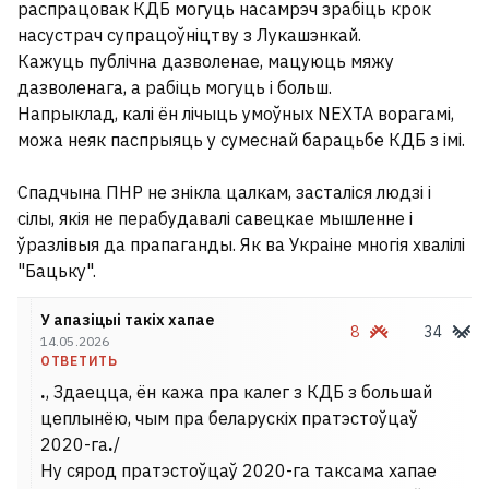
распрацовак КДБ могуць насамрэч зрабіць крок
насустрач супрацоўніцтву з Лукашэнкай.
Кажуць публічна дазволенае, мацуюць мяжу
дазволенага, а рабіць могуць і больш.
Напрыклад, калі ён лічыць умоўных NEXTA ворагамі,
можа неяк паспрыяць у сумеснай барацьбе КДБ з імі.
Спадчына ПНР не знікла цалкам, засталіся людзі і
сілы, якія не перабудавалі савецкае мышленне і
ўразлівыя да прапаганды. Як ва Украіне многія хвалілі
"Бацьку".
У апазіцыі такіх хапае
8
34
14.05.2026
ОТВЕТИТЬ
.
, Здаецца, ён кажа пра калег з КДБ з большай
цеплынёю, чым пра беларускіх пратэстоўцаў
2020-га
.
/
Ну сярод пратэстоўцаў 2020-га таксама хапае