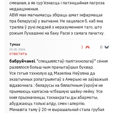
смешная, а яе сур’ёзнасць і патэнцыйная пагроза
недаацэненыя.
ABW мае магчымасць збіраць шмат інфармацыі
пра беларусаў у выгнанні. Не хацелася б, каб яна
трапіла ў рукі людзей з неразуменнем таго, што
рэжым Лукашэнкі на баку Расеі з самага пачатку.
Туман
3
0
15.05.2026
ОТВЕТИТЬ
бабруйчанеі
, "спецыялістаў-палітэхнолагаў" сёння
развялося больш чым прачытаўшых буквар.
Усе гэтыя тэхнолухі ад Мазепіна Неўзліна да
экзатычных рэпатрыянтаў з Амерыкі не заўважылі
відавочнага : беларусы на біялагічным ўзроўні не
прымаюць калгасна-кгбэшную шайку-лейку. Усе
іхнія прызначэнцы, тэхнакраты ды абармоты,
абуджаюць толькі агіду, смех і алергію.
Менавіта таму ў 20-м вырашальнай стала грубая