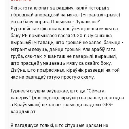
Які ж гэта клопат за радзіму, калі ў гісторыі з
гібрыднай аперацыяй на мяжы (мігранцкі крызіс)
ён на баку ворага Польшчы - Лукашэнкі?
Еўрапейскае фінансаванне ўзмацнення мяжы на
баку РБ прыпынілася пасля 2020 г. Лукашэнка
вырашыў імітаваць, што грошай не хапае, бачыце -
мігранты лезуць, дайце грошай. Але зрабіў гэта
груба, сяк-так. У шантаж не паверылі, вырашылі,
што прасцей умацаваць мяжу са свайго боку.
Дзіўна, што прафесіянал, кіраўнік разведкі на той
час не разгадаў гэтую простую схему.
Гурневіч слушна заўважае, што да "Сёмага
паверху" (дзе сядзіць кіраўніцтва разведкі, згодна
з Краўчыкам) не хапае толькі дакладных GPS-
каардынат.
Я пагаджуся толькі, што сітуацыя цалкам не