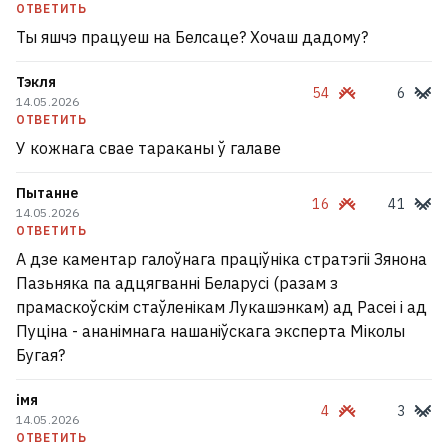
ОТВЕТИТЬ
Ты яшчэ працуеш на Белсаце? Хочаш дадому?
Тэкля
54
6
14.05.2026
ОТВЕТИТЬ
У кожнага свае тараканы ў галаве
Пытанне
16
41
14.05.2026
ОТВЕТИТЬ
А дзе каментар галоўнага праціўніка стратэгіі Зянона
Пазьняка па адцягванні Беларусі (разам з
прамаскоўскім стаўленікам Лукашэнкам) ад Расеі і ад
Пуціна - ананімнага нашаніўскага эксперта Міколы
Бугая?
імя
4
3
14.05.2026
ОТВЕТИТЬ