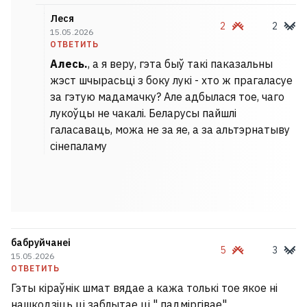
Леся
2
2
15.05.2026
ОТВЕТИТЬ
Алесь.
, а я веру, гэта быў такі паказальны
жэст шчырасьці з боку лукі - хто ж прагаласуе
за гэтую мадамачку? Але адбылася тое, чаго
лукоўцы не чакалі. Беларусы пайшлі
галасаваць, можа не за яе, а за альтэрнатыву
сінепаламу
бабруйчанеі
5
3
15.05.2026
ОТВЕТИТЬ
Гэты кіраўнік шмат вядае а кажа толькі тое якое ні
нашкодзіць ці заблытае ці " падміргівае"