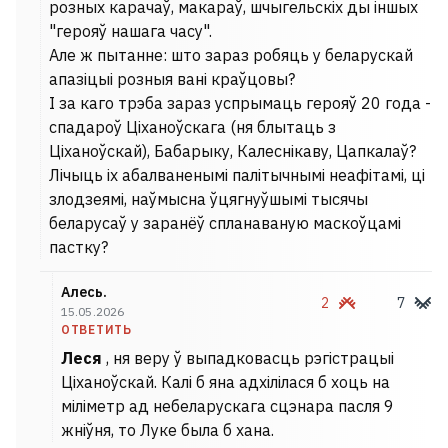
розных карачаў, макараў, шчыгельскіх ды іншых
"герояў нашага часу".
Але ж пытанне: што зараз робяць у беларускай
апазіцыі розныя вані краўцовы?
І за каго трэба зараз успрымаць герояў 20 года -
спадароў Ціханоўскага (ня блытаць з
Ціханоўскай), Бабарыку, Калеснікаву, Цапкалаў?
Лічыць іх абалваненымі палітычнымі неафітамі, ці
злодзеямі, наўмысна ўцягнуўшымі тысячы
беларусаў у заранёў спланаваную маскоўцамі
пастку?
Алесь.
2
7
15.05.2026
ОТВЕТИТЬ
Леся
, ня веру ў выпадковасць рэгістрацыі
Ціханоўскай. Калі б яна адхілілася б хоць на
міліметр ад небеларускага сцэнара пасля 9
жніўня, то Луке была б хана.