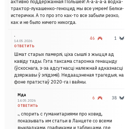
активно поддержанная Польшей! А-а-а-а-а водка-
трактор-лукашенко-геноцид мы все умрем! Белки-
истерички. А то про это как-то все забыли резко,
как и не было ничего никогда.
.
46
1
14.05.2026
ОТВЕТИТЬ
Шмат старых памерлі, ціха сышлі з жыцця ад
кавіду тады. Гэта таксама старонка генацыду
(ўскоснага, з-за адсутнасці належнай адказнасці
дзяржавы ў эпідэміі). Недаацэненая трагедыя, на
фоне пратэстаў 2020-га і вайны.
Мда
6
38
14.05.2026
ОТВЕТИТЬ
.
, спорить с гуманитариями про ковид,
показывать им статьи в Ланцете со всеми
выкладками, графиками и таблицами, где