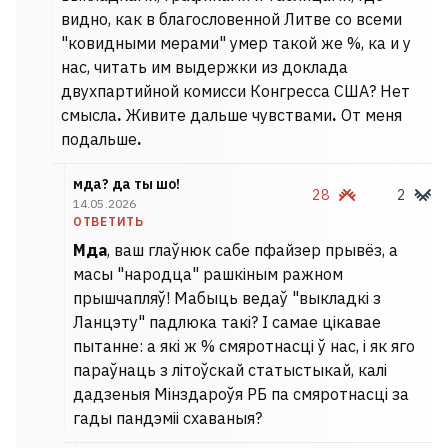
видно, как в благословенной Литве со всеми
"ковидными мерами" умер такой же %, ка и у
нас, читать им выдержки из доклада
двухпартийной комисси Конгресса США? Нет
смысла
.
Живите дальше чувствами
.
От меня
подальше
.
мда? да ты шо!
28
2
14.05.2026
ОТВЕТИТЬ
Мда
, ваш глаўнюк сабе пфайзер прывёз, а
масы "народца" рашкіным ражном
прышчапляў! Мабыць ведаў "выкладкі з
Ланцэту" падлюка такі? І самае цікавае
пытанне: а які ж % смяротнасці ў нас, і як яго
параўнаць з літоўскай статыстыкай, калі
дадзеныя Мінздароўя РБ па смяротнасці за
гады пандэміі схаваныя?