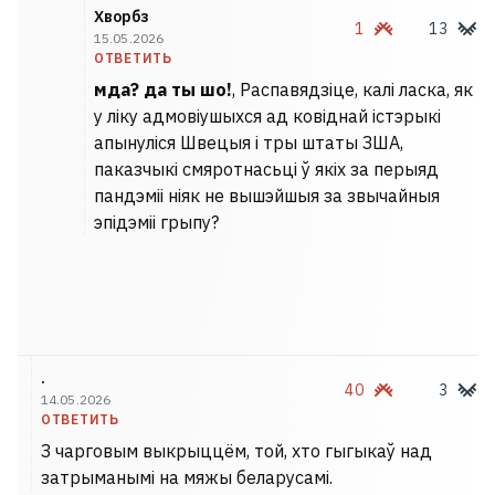
Хворбз
1
13
15.05.2026
ОТВЕТИТЬ
мда? да ты шо!
, Распавядзіце, калі ласка, як
у ліку адмовіушыхся ад ковіднай істэрыкі
апынуліся Швецыя і тры штаты ЗША,
паказчыкі смяротнасьці ў якіх за перыяд
пандэміі ніяк не вышэйшыя за звычайныя
эпідэміі грыпу?
.
40
3
14.05.2026
ОТВЕТИТЬ
З чарговым выкрыццём, той, хто гыгыкаў над
затрыманымі на мяжы беларусамі.