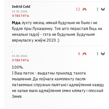
Indrid Cold
12
1
15.05.2026
ОТВЕТИТЬ
Мда
, лухту нясеш, ніякай будучыні не было і не
будзе пры Лукашэнку. Тое што перасталі біць на
некалькі гадоў - гэта не будучыня. Будучыня
вярнулася у жніўні 2020 ;)
.
8
1
15.05.2026
ОТВЕТИТЬ
100%.
І Ваш паток - выдатны прыклад такога
мышлення. Да поўнага камплекту пасля
патаемных спружын палітыкі і адмаўлення кавіду
не хапае яшчэ адмаўлення змен клімату і плоскай
Зямлі.