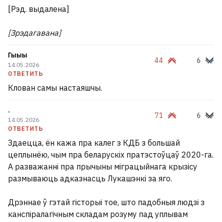
[Рэд. выдалена]
[Зрэдагавана]
Гыыы
44
6
14.05.2026
ОТВЕТИТЬ
Клован самы настаяшчы.
.
71
6
14.05.2026
ОТВЕТИТЬ
Здаецца, ён кажа пра калег з КДБ з большай
цеплынёю, чым пра беларускіх пратэстоўцаў 2020-га.
А разважанні пра прычыны міграцыйнага крызісу
размываюць адказнасць Лукашэнкі за яго.
Дрэннае ў гэтай гісторыі тое, што падобныя людзі з
канспіралагічным складам розуму пад уплывам