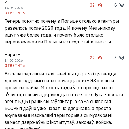
И
32
8
14.05.2026
ОТВЕТИТЬ
Теперь понятно почему в Польше столько агентуры
развелось после 2020 года. И почему Мельникову
ищут уже более года, и почему было столько
перебежчиков из Польшы в сосуд стабильности.
маразм
22
6
14.05.2026
ОТВЕТИТЬ
Вось паглядзіш на такі ганебны цырк які цягнецца
дзесяцігоддзямі і нават хочацца каб у ЭЗ зрэшты
прыйшла вайна. Мо хоць тады ў іх нарэшце мазгі
з'явяцца і вочы адкрыюцца на тое што Лука - проста
агент КДБ і рашыскі гаўляйтар, а сама сінявокая
БССРыя даўно ўжо нават не дзяржава, а проста
акупаваная маскалямі тэрыторыя з сымулякрамі
замест дзяржаўных інстытутаў, законаў, войска,