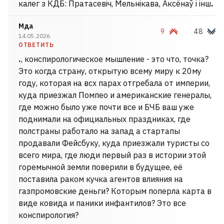
калег з КДБ: Пратасевіч, Мельнікава, Аксёнаў і інш
.
Мда
9
48
14.05.2026
ОТВЕТИТЬ
.
, конспирологическое мышление - это что, точка?
Это когда страну, открытую всему миру к 20му
году, которая на всх парах отгребала от империи,
куда приезжал Помпео и американские генералы,
где можно было уже почти все и БЧБ ваш уже
поднимали на официальных праздниках, где
полстраны работало на запад а стартапы
продавали Фейсбуку, куда приезжали туристы со
всего мира, где люди первый раз в истории этой
горемычной земли поверили в будущее, её
поставила раком кучка агентов влияния на
газпромовские деньги? Которым поперла карта в
виде ковида и паники инфантилов? Это все
конспирология?