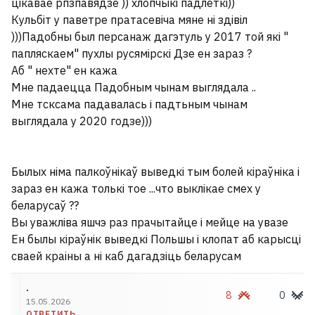
цікавае рпзпавядзе )) хлопчыкі падлеткі))
Кульбіт у паветре пратасевіча мяне ні здівіл
)))Падобны был персанаж дагэтуль у 2017 той які "
папляскаем" пухлы русямірскі Дзе ен зараз ?
Аб " нехте" ен кажа
Мне падаецца Падобным чынам выглядала ..
Мне тсксама падавалась і падтьным чынам
выглядала у 2020 годзе)))
Былых німа палкоўнікаў выведкі тым болей кіраўніка і
зараз ен кажа толькі тое ...что выклікае смех у
беларусаў ??
Вы уважліва яшчэ раз прачытайце і мейце на увазе
Ен былы кіраўнік выведкі Польшы і клопат аб карысці
сваей краіны а ні каб дагадзіць беларусам
.
8
0
15.05.2026
ОТВЕТИТЬ