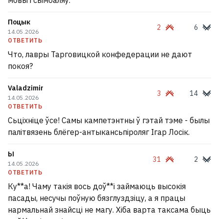
мовы і сымбаляў.
Поцык
2
6
14.05.2026
ОТВЕТИТЬ
Что, лавры Тарговицкой конфедерации не дают
покоя?
Valadzimir
3
14
14.05.2026
ОТВЕТИТЬ
Сьціхніце ўсе! Самы кампетэнтны ў гэтай тэме - былы
палітвязень блёгер-антыкансьпіроляг Ігар Лосік.
Ы
31
2
14.05.2026
ОТВЕТИТЬ
Ку**а! Чаму такія вось доў**і займаюць высокія
пасады, несучы поўную бязглуздзіцу, а я працы
нармальнай знайсці не магу. Хіба варта таксама быць