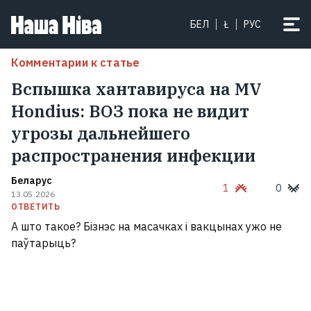
БЕЛ
Ł
РУС
Комментарии к статье
Вспышка хантавируса на MV
Hondius: ВОЗ пока не видит
угрозы дальнейшего
распространения инфекции
Беларус
1
0
13.05.2026
ОТВЕТИТЬ
А што такое? Бізнэс на масачках і вакцынах ужо не
паўтарыць?