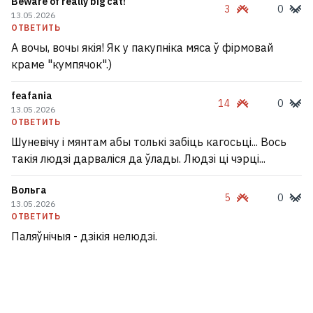
Beware of really big cat!
3
0
13.05.2026
ОТВЕТИТЬ
А вочы, вочы якія! Як у пакупніка мяса ў фірмовай
краме "кумпячок".)
feafania
14
0
13.05.2026
ОТВЕТИТЬ
Шуневічу і мянтам абы толькі забіць кагосьці... Вось
такія людзі дарваліся да ўлады. Людзі ці чэрці...
Вольга
5
0
13.05.2026
ОТВЕТИТЬ
Паляўнічыя - дзікія нелюдзі.