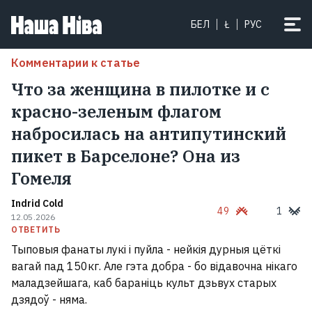
БЕЛ
Ł
РУС
Комментарии к статье
Что за женщина в пилотке и с
красно-зеленым флагом
набросилась на антипутинский
пикет в Барселоне? Она из
Гомеля
Indrid Cold
49
1
12.05.2026
ОТВЕТИТЬ
Тыповыя фанаты лукі і пуйла - нейкія дурныя цёткі
вагай пад 150кг. Але гэта добра - бо відавочна нікаго
маладзейшага, каб бараніць культ дзьвух старых
дзядоў - няма.