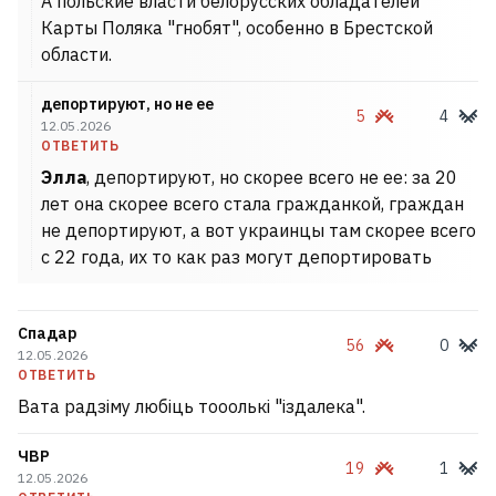
А польские власти белорусских обладателей
Карты Поляка "гнобят", особенно в Брестской
области.
депортируют, но не ее
5
4
12.05.2026
ОТВЕТИТЬ
Элла
, депортируют, но скорее всего не ее: за 20
лет она скорее всего стала гражданкой, граждан
не депортируют, а вот украинцы там скорее всего
с 22 года, их то как раз могут депортировать
Спадар
56
0
12.05.2026
ОТВЕТИТЬ
Вата радзіму любіць тооолькі "іздалека".
ЧВР
19
1
12.05.2026