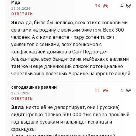
Мда
33
4
12.05.2026
ОТВЕТИТЬ
Элла
, да, было бы неплохо, всех этих с совковыми
флагами на родину с волчьим билетом. Всех 300
человек. А с ними вместе - пару сотен тысяч
ухилянтов с семьями, всех военкомов с
конфискацией домиков в Сан-Педро-де-
Алькантаре, всех бандитов на майбахах с виллами
там же и еще длиннющий список потонциально
черезвычайно полезных Украине на фронте людей.
сегодняшние реалии
11
4
12.05.2026
ОТВЕТИТЬ
Элла
, никто её не депортирует, они ( русские)
сидят крепко. только 500 000 тыс виз за прошлый
год выдали русакам итальянцы, испанцы и
французы.