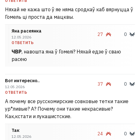
ОТВЕТИТЬ
Няхай не кажа што ў яе няма сродкаў каб вярнуцца ў
Гомель ці проста да мацквы.
Яна расеянка
27
0
12.05.2026
ОТВЕТИТЬ
ЧВР
, навошта яна ў Гомелі? Няхай едзе ў сваю
расею
Вот интересно..
37
0
12.05.2026
ОТВЕТИТЬ
А почему все русскомирские совковые тетки такие
ур*ливые? А? Почему они такие некрасивые?
Как,кстати и лукашистские.
Так
24
0
12.05.2026