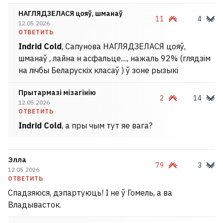
НАГЛЯДЗЕЛАСЯ цояў, шманаў
11
4
12.05.2026
ОТВЕТИТЬ
Indrid Cold
, Сапунова НАГЛЯДЗЕЛАСЯ цояў,
шманаў , лайна н асфальце...., нажаль 92% (глядзім
на лічбы Беларускіх класаў ) ў зоне рызыкі
Прытармазі мізагінію
2
14
12.05.2026
ОТВЕТИТЬ
Indrid Cold
, а пры чым тут яе вага?
Элла
79
3
12.05.2026
ОТВЕТИТЬ
Спадзяюся, дэпартуюць! І не ў Гомель, а ва
Владывасток.