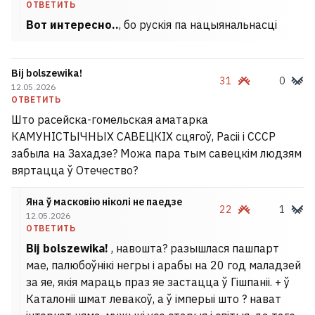
ОТВЕТИТЬ
Вот интересно..
, бо рускія па нацыянальнасці
Bij bolszewika!
31
0
12.05.2026
ОТВЕТИТЬ
Што расейска-гомельская аматарка
КАМУНІСТЫЧНЫХ САВЕЦКІХ сцягоў, Расіі і СССР
забыла на Захадзе? Можа пара тым савецкім людзям
вяртацца ў Отечество?
Яна ў масковію ніколі не паедзе
22
1
12.05.2026
ОТВЕТИТЬ
Bij bolszewika!
, навошта? разышлася пашпарт
мае, палюбоўнікі негры і арабы на 20 год маладзей
за яе, якія мараць праз яе застацца ў Гішпаніі. + ў
Каталоніі шмат левакоў, а ў імперыі што ? нават