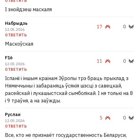
ОТВЕТИТЬ
І знойдзеш маскаля
Набрыдзь
17
0
12.05.2026
ОТВЕТИТЬ
Маскоўская
F16
11
0
12.05.2026
ОТВЕТИТЬ
Іспаніі і іншым краінам Эўропы трэ браць прыклад з
Нямеччыны і забараняць ўсякія шэсці з савецкай,
расейскай і лукашыстскай сымболікай. І ня толькі на 8
і 9 траўня, а на заўжды.
Руслан
5
0
12.05.2026
ОТВЕТИТЬ
Все, кто не признаёт государственность Беларуси,