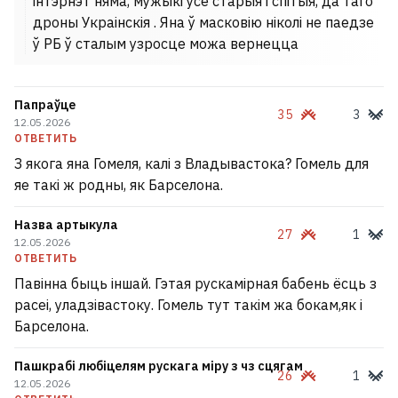
інтэрнэт няма, мужыкі усе старыя і спітыя, да таго
дроны Украінскія . Яна ў масковію ніколі не паедзе
ў РБ ў сталым узросце можа вернецца
Папраўце
35
3
12.05.2026
ОТВЕТИТЬ
З якога яна Гомеля, калі з Владывастока? Гомель для
яе такі ж родны, як Барселона.
Назва артыкула
27
1
12.05.2026
ОТВЕТИТЬ
Павінна быць іншай. Гэтая рускамірная бабень ёсць з
расеі, уладзівастоку. Гомель тут такім жа бокам,як і
Барселона.
Пашкрабі любіцелям рускага міру з чз сцягам
26
1
12.05.2026