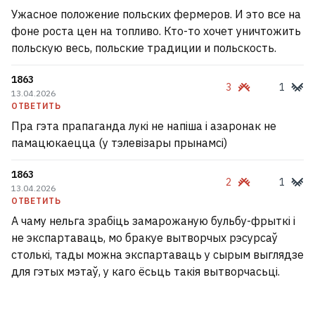
Ужасное положение польских фермеров. И это все на
фоне роста цен на топливо. Кто-то хочет уничтожить
польскую весь, польские традиции и польскость.
1863
3
1
13.04.2026
ОТВЕТИТЬ
Пра гэта прапаганда лукі не напіша і азаронак не
памацюкаецца (у тэлевізары прынамсі)
1863
2
1
13.04.2026
ОТВЕТИТЬ
А чаму нельга зрабіць замарожаную бульбу-фрыткі і
не экспартаваць, мо бракуе вытворчых рэсурсаў
столькі, тады можна экспартаваць у сырым выглядзе
для гэтых мэтаў, у каго ёсьць такія вытворчасьці.