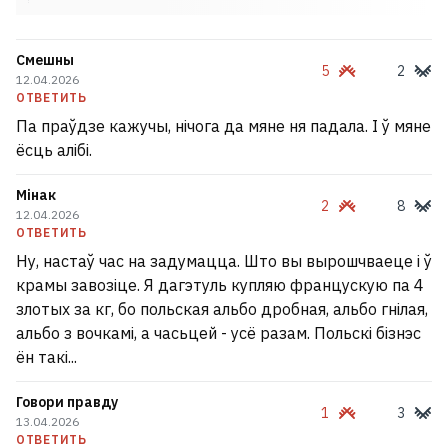
Смешны
5
2
12.04.2026
ОТВЕТИТЬ
Па праўдзе кажучы, нічога да мяне ня падала. І ў мяне
ёсць алібі.
Мінак
2
8
12.04.2026
ОТВЕТИТЬ
Ну, настаў час на задумацца. Што вы вырошчваеце і ў
крамы завозіце. Я дагэтуль купляю францускую па 4
злотых за кг, бо польская альбо дробная, альбо гнілая,
альбо з вочкамі, а часьцей - усё разам. Польскі бізнэс
ён такі...
Говори правду
1
3
13.04.2026
ОТВЕТИТЬ