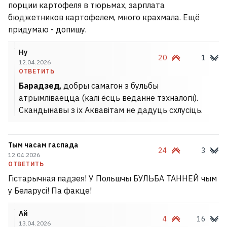
порции картофеля в тюрьмах, зарплата
бюджетников картофелем, много крахмала. Ещё
придумаю - допишу.
Ну
20
1
12.04.2026
ОТВЕТИТЬ
Барадзед
, добры самагон з бульбы
атрымліваецца (калі ёсць веданне тэхналогіі).
Скандынавы з іх Аквавітам не дадуць схлусіць.
Тым часам гаспада
24
3
12.04.2026
ОТВЕТИТЬ
Гістарычная падзея! У Польшчы БУЛЬБА ТАННЕЙ чым
у Беларусі! Па факце!
Ай
4
16
13.04.2026