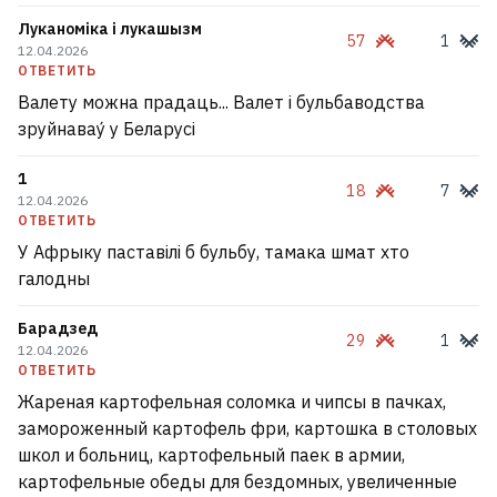
Луканоміка і лукашызм
57
1
12.04.2026
ОТВЕТИТЬ
Валету можна прадаць... Валет і бульбаводства
зруйнавау́ у Беларусі
1
18
7
12.04.2026
ОТВЕТИТЬ
У Афрыку паставілі б бульбу, тамака шмат хто
галодны
Барадзед
29
1
12.04.2026
ОТВЕТИТЬ
Жареная картофельная соломка и чипсы в пачках,
замороженный картофель фри, картошка в столовых
школ и больниц, картофельный паек в армии,
картофельные обеды для бездомных, увеличенные