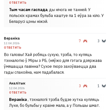
ОТВЕТИТЬ
Тым часам гаспада
, ды нічога не танней. У
польскіх крамах бульба каштуе па 1 еўра за кіло. У
Беларусі цэны ніжэй.
Вераніка
7
3
12.04.2026
ОТВЕТИТЬ
Во галовы! Хай робяць сухую, трэба, то купяць
тэхналогію ў Міры з РБ, (няўжо для гэтага дзяржава
ўмяшацца павінна? Сухое пюрэ захоўваецца два
гады спакойна, нам падабалася.
Аналітык
3
1
12.04.2026
ОТВЕТИТЬ
Вераніка
, тэхналогіі трэба будзе хутка купляць
Луке, бо бульбы у краіне мала, а у Польшы шмат.