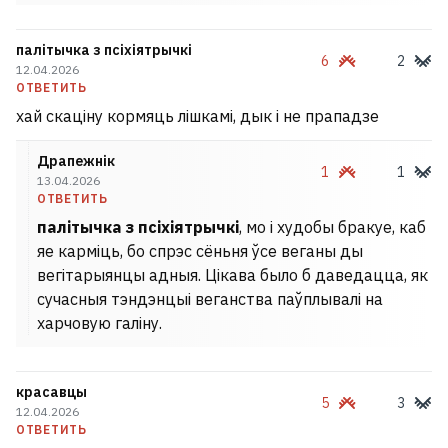
палітычка з псіхіятрычкі
6
2
12.04.2026
ОТВЕТИТЬ
хай скаціну кормяць лішкамі, дык і не прападзе
Драпежнік
1
1
13.04.2026
ОТВЕТИТЬ
палітычка з псіхіятрычкі
, мо і худобы бракуе, каб
яе карміць, бо спрэс сёньня ўсе веганы ды
вегітарыянцы адныя. Цікава было б даведацца, як
сучасныя тэндэнцыі веганства паўплывалі на
харчовую галіну.
красавцы
5
3
12.04.2026
ОТВЕТИТЬ