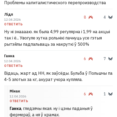
Проблемы капиталистического перепроизводства
Лідл
8
4
12.04.2026
ОТВЕТИТЬ
Ну ні знааааю. як была 4,99 регулярна і 1,99 на акцыі
так і ё... Увогуле хутка рольнікі пачнуць усе гэтыя
рытэйлы падпальваць за накруткі ў 500%
Ганка
6
7
12.04.2026
ОТВЕТИТЬ
Відаць, жарт ад НН, як заўсёды. Бульба ў Польшчы па
4-5 злотых за кг, акурат учора купляла.
Мінак
6
1
12.04.2026
ОТВЕТИТЬ
Ганка
, гледзячы якая. ну і цэны паданыя ў
фермераў, а ня ў крамах.