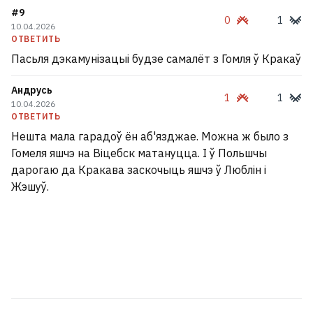
#9
0
1
10.04.2026
ОТВЕТИТЬ
Пасьля дэкамунізацыі будзе самалёт з Гомля ў Кракаў
Андрусь
1
1
10.04.2026
ОТВЕТИТЬ
Нешта мала гарадоў ён аб'язджае. Можна ж было з
Гомеля яшчэ на Віцебск матануцца. І ў Польшчы
дарогаю да Кракава заскочыць яшчэ ў Люблін і
Жэшуў.