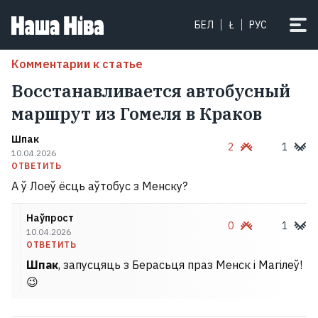
БЕЛ
Ł
РУС
Комментарии к статье
Восстанавливается автобусный
маршрут из Гомеля в Краков
Шпак
2
1
10.04.2026
ОТВЕТИТЬ
А ў Лоеў ёсць аўтобус з Менску?
Наўпрост
0
1
10.04.2026
ОТВЕТИТЬ
Шпак
, запусцяць з Берасьця праз Менск і Магілеў!
😉