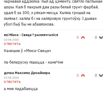
чарнавая аддзелка: пыл ад цэменту, святло паглынае
шэры. Калі б пакрылі два разы белай грунт-фарбай,
здалі б за 300, з улікам месца. Хапіла грошай на
ламінат, хапіла б і на каляровую грунтоўку. І дыван
убогі быў бы не абавязкова.
які Мінск - Свеце ? размячталіся
0
0
10.04.2026
ОТВЕТИТЬ
Канешне ў «Мінск-Свеце»
па-беларуску пішацца - канеЧне
дочка Максима Дизайнера
0
0
10.04.2026
ОТВЕТИТЬ
а мне падабаецца