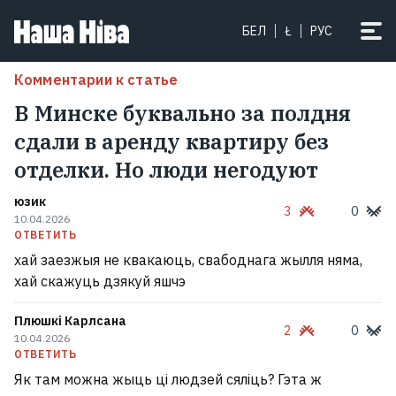
БЕЛ
Ł
РУС
Комментарии к статье
В Минске буквально за полдня
сдали в аренду квартиру без
отделки. Но люди негодуют
юзик
3
0
10.04.2026
ОТВЕТИТЬ
хай заезжыя не квакаюць, свабоднага жылля няма,
хай скажуць дзякуй яшчэ
Плюшкі Карлсана
2
0
10.04.2026
ОТВЕТИТЬ
Як там можна жыць ці людзей сяліць? Гэта ж