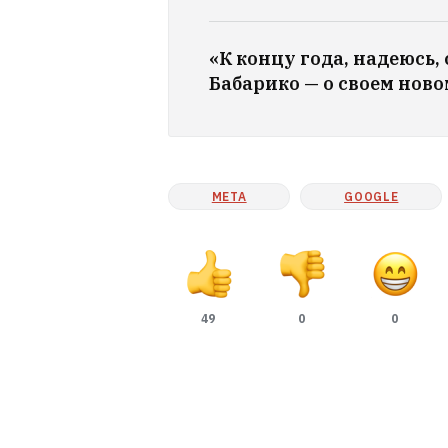
«К концу года, надеюсь,
Бабарико — о своем ново
META
GOOGLE
49
0
0