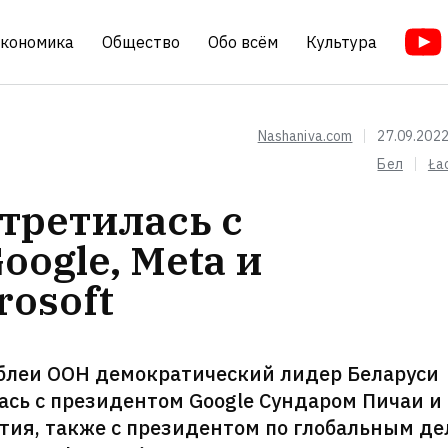
кономика
Общество
Обо всём
Культура
Nashaniva.com
27.09.2022
Бел
Ła
третилась с
oogle, Meta и
osoft
мблеи ООН демократический лидер Беларуси
ась с президентом Google Сундаром Пичаи и 
тия, также с президентом по глобальным д