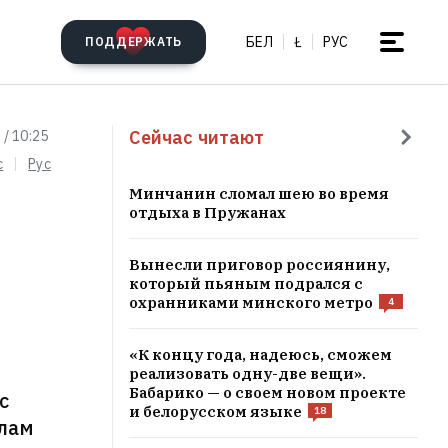
БЕЛ
Ł
РУС
ПОДДЕРЖАТЬ
Сейчас читают
 / 10:25
c
Рус
Минчанин сломал шею во время
отдыха в Пружанах
Вынесли приговор россиянину,
который пьяным подрался с
охранниками минского метро
4
«К концу года, надеюсь, сможем
реализовать одну-две вещи».
Бабарико — о своем новом проекте
с
и белорусском языке
18
елам