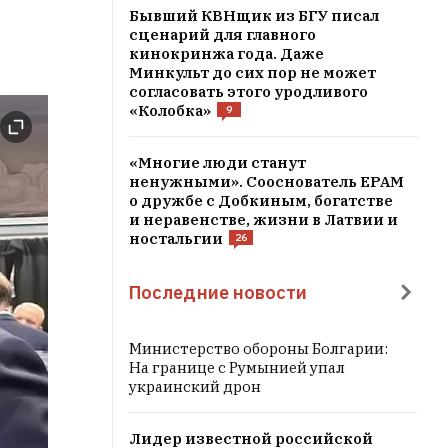
Бывший КВНщик из БГУ писал
сценарий для главного
кинокринжа года. Даже
Минкульт до сих пор не может
согласовать этого уродливого
«Колобка»
9
«Многие люди станут
ненужными». Сооснователь EPAM
о дружбе с Добкиным, богатстве
и неравенстве, жизни в Латвии и
ностальгии
26
Последние новости
Министерство обороны Болгарии:
На границе с Румынией упал
украинский дрон
Лидер известной российской