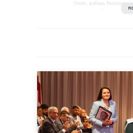
Озолс, добавь белорусск
П
андроиду... )))