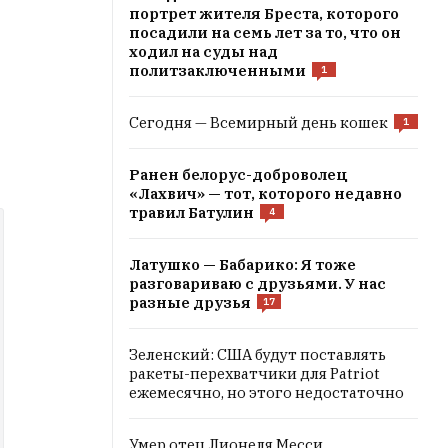
портрет жителя Бреста, которого
посадили на семь лет за то, что он
ходил на суды над
политзаключенными
1
Сегодня — Всемирный день кошек
1
Ранен белорус-доброволец
«Лахвич» — тот, которого недавно
травил Батулин
4
Латушко — Бабарико: Я тоже
разговариваю с друзьями. У нас
разные друзья
17
Зеленский: США будут поставлять
ракеты-перехватчики для Patriot
ежемесячно, но этого недостаточно
Умер отец Лионеля Месси