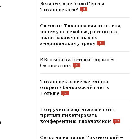
Беларусь» не было Сергея
.
Тихановского?
8
и
Светлана Тихановская ответила,
почему не освобождают новых
политзаключенных по
американскому треку
5
,
В Болгарию залетел и взорвался
беспилотник
1
Тихановская всё же смогла
открыть банковский счёт в
Польше
6
Петрухин и ещё человек пять
пришли пикетировать
конференцию Тихановской
a
19
Сегодня на папке Тихановской —