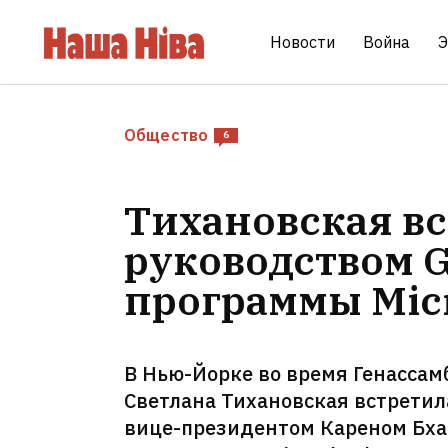
Новости
Война
Э
Общество
6
Тихановская вс
руководством G
программы Micr
В Нью-Йорке во время Генасса
Светлана Тихановская встретил
вице-президентом Кареном Бха