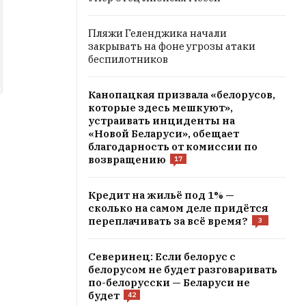
Пляжи Геленджика начали
закрывать на фоне угрозы атаки
беспилотников
Канопацкая призвала «белорусов,
которые здесь мешкуют»,
устраивать инциденты на
«Новой Беларуси», обещает
благодарность от комиссии по
возвращению
17
Кредит на жильё под 1% —
сколько на самом деле придётся
переплачивать за всё время?
3
Северинец: Если белорус с
белорусом не будет разговаривать
по-белорусски — Беларуси не
будет
42