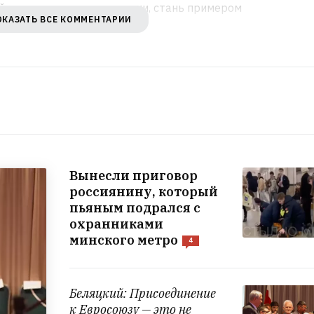
ой мовы в свои комментарии, стань примером
ОКАЗАТЬ ВСЕ КОММЕНТАРИИ
Вынесли приговор
россиянину, который
пьяным подрался с
охранниками
минского метро
4
Беляцкий: Присоединение
к Евросоюзу — это не