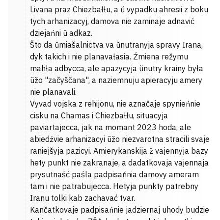
Livana praz Chiezbałłu, a ŭ vypadku ahresii z boku
tych arhanizacyj, damova nie zaminaje adnavić
dziejańni ŭ adkaz.
Što da ŭmiašalnictva va ŭnutranyja spravy Irana,
dyk takich i nie planavałasia. Źmiena režymu
mahła adbycca, ale apazycyja ŭnutry krainy była
ŭžo "začyščana", a naziemnuju apieracyju amery
nie planavali.
Vyvad vojska z rehijonu, nie aznačaje spynieńnie
cisku na Chamas i Chiezbałłu, situacyja
paviartajecca, jak na momant 2023 hoda, ale
abiedźvie arhanizacyi ŭžo niezvarotna stracili svaje
raniejšyja pazicyi. Amierykanskija ž vajennyja bazy
hety punkt nie zakranaje, a dadatkovaja vajennaja
prysutnaść paśla padpisańnia damovy ameram
tam i nie patrabujecca. Hetyja punkty patrebny
Iranu tolki kab zachavać tvar.
Kančatkovaje padpisańnie jadziernaj uhody budzie