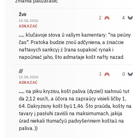
zmahła padzarabić
Žvir
2
4
15.06.2026
ADKAZAĆ
...
, klučavoje słova ŭ vašym kamentary: "na peŭny
čas". Pratoka budzie znoŭ adčyniena, a źniaćcie
naftavych sankcyj ź Irana supakoić rynak i
napoŭniać jaho, što admataje košt nafty nazad.
///
3
0
15.06.2026
ADKAZAĆ
...
, na piku kryzisu, košt paliva (dyziel) siahnuŭ tut
da 2,12 eur/ł., a ŭčora na zapraŭcy visieli ličby 1,
64. Dakryzisny košt byŭ 1,46. Što praŭda, košty na
tavary j pasłuhi zaviśli na maksimumach, jakija
ŭrad niekali tłumačyŭ padvyšeńniem koštaŭ na
paliva. ))