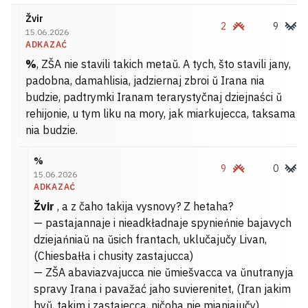
Žvir
2
9
15.06.2026
ADKAZAĆ
%
, ZŠA nie stavili takich metaŭ. A tych, što stavili jany,
padobna, damahlisia, jadziernaj zbroi ŭ Irana nia
budzie, padtrymki Iranam terarystyčnaj dziejnaści ŭ
rehijonie, u tym liku na mory, jak miarkujecca, taksama
nia budzie.
%
9
0
15.06.2026
ADKAZAĆ
Žvir
, a z čaho takija vysnovy? Z hetaha?
— pastajannaje i nieadkładnaje spynieńnie bajavych
dziejańniaŭ na ŭsich frantach, uklučajučy Livan,
(Chiesbałła i chusity zastajucca)
— ZŠA abaviazvajucca nie ŭmiešvacca va ŭnutranyja
spravy Irana i pavažać jaho suvierenitet, (Iran jakim
byŭ, takim i zastajecca, ničoha nie mianiajučy)