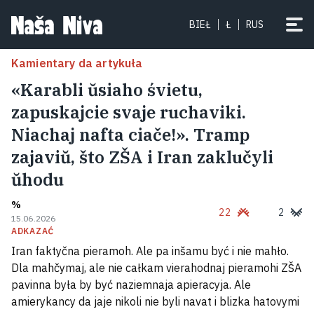
BIEŁ
Ł
RUS
Kamientary da artykuła
«Karabli ŭsiaho śvietu,
zapuskajcie svaje ruchaviki.
Niachaj nafta ciače!». Tramp
zajaviŭ, što ZŠA i Iran zaklučyli
ŭhodu
%
22
2
15.06.2026
ADKAZAĆ
Iran faktyčna pieramoh. Ale pa inšamu być i nie mahło.
Dla mahčymaj, ale nie całkam vierahodnaj pieramohi ZŠA
pavinna była by być naziemnaja apieracyja. Ale
amierykancy da jaje nikoli nie byli navat i blizka hatovymi