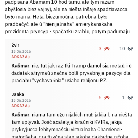
padpisana Abamam 10 hod tamu, ale tym razam
abyšłosia biez vajny), ale na niešta inšaje spadziavacca
było marna. Heta, biezumoŭna, patrebna było
pradbačyć, ale ŭ "hienijalnaha" amierykanskaha
prezidenta pryncyp - spačatku zrablu, potym padumaju.
Žvir
3
10
15.06.2026
ADKAZAĆ
Kašmar
, nie, tut jak raz tki Tramp damohsia metaŭ, i ŭ
dadatak atrymaŭ značna bolš pryvabnyja pazycyi dla
praciahu "vychavańnia" usiaho rehijonu P.Z.
Janka
5
1
15.06.2026
ADKAZAĆ
Kašmar
, niama tam užo nijakich muł, jakija b na niešta
tam upłyvali. Jość acalełyja kiraŭniki KVIRa, jakija
prykryjucca lehitymnaściu virtualnaha Chamienei-
małodšaha, pra fizyčna stan jakoha dakładna ničoha