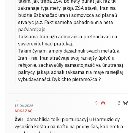
takim, jak treba ZŠA, bo hety punkt jak raz tki
zakranaje tyja mety, jakija ZŠA stavili, Iran nia
budzie ŭzbahačać uran i admovicca ad planaŭ
stvaryć ja.z. Fakt samoha pahadnieńnia heta
paćviardžaje.
Taksama Iran užo admoviŭsia pretendavać na
suvierenitet nad pratokaj.
Takim čynam, amery dasiahnuli svaich metaŭ, a
Iran - nie, Iran stračvaje svoj raniejšy ŭpłyŭ u
rehijonie, zachavaŭšy samastojnaść va ŭnutranaj
palitycy, jakaja adnak taksama nia maje raniejšaj
vybudavanaści. Dyk chto pieramožca ?
...
9
2
15.06.2026
ADKAZAĆ
Žvir
, damahlisia tolki pierturbacyj u Harmuzie dy
vysokich koštaŭ na naftu na peŭny čas, kab erefija