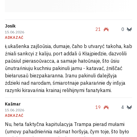
Josik
21
0
15.06.2026
ADKAZAĆ
Łukašenka zajšoŭsia, dumaje, čaho b utvaryć takoha, kab
źniali sankcyi z kaliju, port addali ŭ Kłajpiedzie, dazvolili
paŭsiul pierasoŭvacca, a samaje hałoŭnaje, što ŭsiu
ŭnutrańniuju kuchniu pakinuli jamu - katavać, źniščać
biełarusaŭ biezpakaranna. Iranu pakinuli dalejšyja
ździeki nad narodam, śmiarotnaje pakarańnie dy inšyja
razynki kiravańnia krainaj relihijnymi fanatykami.
Kašmar
19
4
15.06.2026
ADKAZAĆ
Nu, heta faktyčna kapitulacyja Trampa pierad mułami
(umovy pahadnieńnia našmat horšyja, čym toje, što było