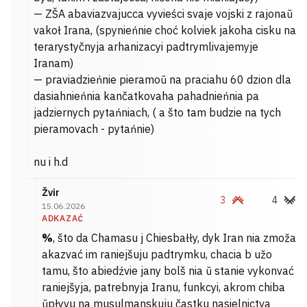
— ZŠA abaviazvajucca vyvieści svaje vojski z rajonaŭ
vakoł Irana, (spynieńnie choć kolviek jakoha cisku na
terarystyčnyja arhanizacyi padtrymlivajemyje
Iranam)
— praviadzieńnie pieramoŭ na praciahu 60 dzion dla
dasiahnieńnia kančatkovaha pahadnieńnia pa
jadziernych pytańniach, ( a što tam budzie na tych
pieramovach - pytańnie)
nu i h.d
Žvir
3
4
15.06.2026
ADKAZAĆ
%
, što da Chamasu j Chiesbałły, dyk Iran nia zmoža
akazvać im raniejšuju padtrymku, chacia b užo
tamu, što abiedźvie jany bolš nia ŭ stanie vykonvać
raniejšyja, patrebnyja Iranu, funkcyi, akrom chiba
ŭpłyvu na musulmanskuju častku nasielnictva