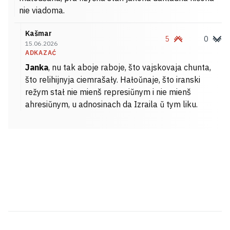
nie viadoma.
Kašmar
5
0
15.06.2026
ADKAZAĆ
Janka
, nu tak aboje raboje, što vajskovaja chunta,
što relihijnyja ciemrašały. Hałoŭnaje, što iranski
režym stał nie mienš represiŭnym i nie mienš
ahresiŭnym, u adnosinach da Izraila ŭ tym liku.