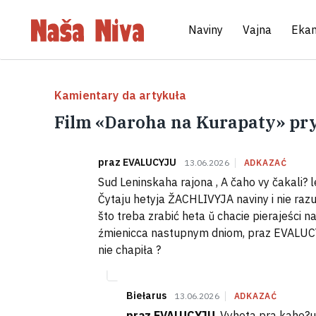
Naviny
Vajna
Eka
Kamientary da artykuła
Film «Daroha na Kurapaty» pr
praz EVALUCYJU
13.06.2026
ADKAZAĆ
Sud Leninskaha rajona , A čaho vy čakali? le
Čytaju hetyja ŽACHLIVYJA naviny i nie raz
što treba zrabić heta ŭ chacie pierajeści n
źmienicca nastupnym dniom, praz EVALUCY
nie chapiła ?
Biełarus
13.06.2026
ADKAZAĆ
praz EVALUCYJU
, Vyheta pra kaho?us