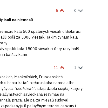
5
0
śpisali na niemcaŭ
,
 niemcaŭ kala 600 spalenych viesak ŭ Biełarusi.
alili bolš za 5000 viestak. Takim čynam kala
zany.
 spalili kala 15000 viesak ci ŭ try razy bolš
i i balšavikami.
11
1
ninskich, Maskoŭskich, Frunzienskich,
ch u honar kataŭ biełaruskaha naroda albo
yčycca "sudździaŭ", jakija dziela ścipłaj karjery
 złačynstvach savieckaha režymaŭ na
lennaja praca, ale pa-za miežaŭ sudovaj
, zapeckanyja ŭ palityčnym terorie, cenzury i