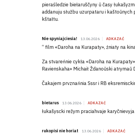
pieraśledzie biełaruščyny ŭ časy łukašyz
addanuju słužbu uzurpataru i kaštoŭnych
kštałtu.
Nie spyniajciesia!
13.06.2026
ADKAZAĆ
“ film «Daroha na Kurapaty», źniaty na kin
Za stvareńnie cykła «Daroha na Kurapaty»,
Ravienskaha» Michaił Ždanoŭski atrymaŭ Dz
Čakajem prvznańnia Sssr i RB eksremiscki
biełarus
13.06.2026
ADKAZAĆ
łukašyscki režym praciahvaje karyčnievyja
rukopisi nie horiat
13.06.2026
ADKAZAĆ