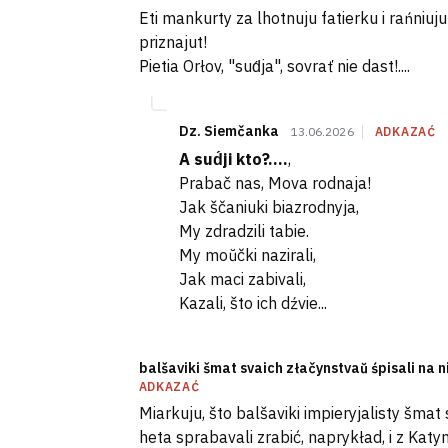
Eti mankurty za lhotnuju fatierku i rańniu
priznajut!
Pietia Orłov, "sud́ja", sovrať nie dast!....
Dz. Siemčanka
13.06.2026
ADKAZAĆ
A sud́ji kto?....
,
Prabač nas, Mova rodnaja!
Jak ščaniuki biazrodnyja,
My zdradzili tabie.
My moŭčki nazirali,
Jak maci zabivali,
Kazali, što ich dźvie...
balšaviki šmat svaich złačynstvaŭ śpisali na 
ADKAZAĆ
Miarkuju, što balšaviki impieryjalisty šmat
heta sprabavali zrabić, naprykład, i z Katy