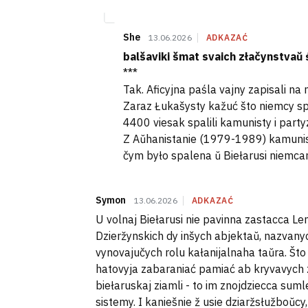
She
13.06.2026
ADKAZAĆ
balšaviki šmat svaich złačynstvaŭ 
***
Tak. Aficyjna paśla vajny zapisali na
Zaraz Łukašysty kažuć što niemcy sp
4400 viesak spalili kamunisty i party
Z Aŭhanistanie (1979-1989) kamunisty
čym było spalena ŭ Biełarusi niemcam
Symon
13.06.2026
ADKAZAĆ
U volnaj Biełarusi nie pavinna zastacca Le
Dzieržynskich dy inšych abjektaŭ, nazvany
vynovajučych rolu kałanijalnaha taŭra. Što t
hatovyja zabaraniać pamiać ab kryvavych
biełaruskaj ziamli - to im znojdziecca sum
sistemy. I kaniešnie ž usie dziaržsłužboŭcy