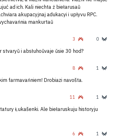
juć ad ich. Kali niechta ź biełarusaŭ
achviara akupacyjnaj adukacyi i upłyvu RPC.
 vychavańnia mankurtaŭ
3
0
ier stvaryŭ i absłuhoŭvaje ŭsie 30 hod?
8
1
kim farmavańniem! Drobiazi navošta.
11
1
tatury Łukašenki. Ale biełaruskuju historyju
6
1