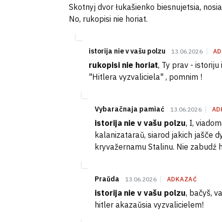
Skotnyj dvor łukašienko biesnujetsia, nosiat j
No, rukopisi nie horiat.
istorija nie v vašu polzu
13.06.2026
AD
rukopisi nie horiat
, Ty prav - istori
"Hitlera vyzvaliciela" , pomnim !
Vybaračnaja pamiać
13.06.2026
AD
istorija nie v vašu polzu
, I, viado
kalanizataraŭ, siarod jakich jašče 
kryvažernamu Stalinu. Nie zabudź he
Praŭda
13.06.2026
ADKAZAĆ
istorija nie v vašu polzu
, bačyš, v
hitler akazaŭsia vyzvalicielem!