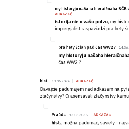
my historyju našaha hieraičnaha BČB 
ADKAZAĆ
istorija nie v vašu polzu
, my hist
impieryjalist raspaviadzi pra hety ś
pra hety ściah pad čas WW2 ?
14.06
my historyju našaha hieraičnah
čas WW2 ?
hist.
13.06.2026
ADKAZAĆ
Davajcie padumajem nad adkazam na pytańni
złačynstvy? Ci asensavali złačynstvy kamu
Praŭda
13.06.2026
ADKAZAĆ
hist.
, možna padumać, saviety - najvi