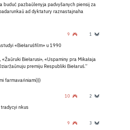
ma buduć pazbaŭlenyja padvyšanych piensij za
 padarunkaŭ ad dyktatury raznastajnaha
9
1
astudyi «Biełaruśfilm» u 1990
 «Žaŭruki Biełarusi», «Uspaminy pra Mikałaja
iaržaŭnuju premiju Respubliki Biełaruś.”
mi farmavańniami)))
10
2
 tradycyi nkus
9
3