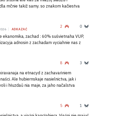
y dla mčnie takiž samy. so znakom kačiestva
2
0
2026
ADKAZAĆ
zie ekanomika, zachad : 60% suśvietnaha VUP,
izacyja adnosin z zachadam vyciahnie nas z
8
3
kiravanaja na etnacyd z zachavańniem
ści. Ale hubiernskaje nasielnictva, jak i
li i hłuzdaŭ nia maje, za jaho načalstva
5
1
sielnictva, a viaźni kancłahiera. Viaźni nie majuć