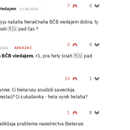
7
0
viedajem
13.06.2026
oryju našaha hieraičnaha BČB viedajem dobra, ty
ciah 🇷🇺 pad čas ?
0
0
.2026
ADKAZAĆ
a BČB viedajem
, +1, pra hety ściah 🇷🇺 pad
10
1
e. Ci biełarusy asudzili savieckija
nistaŭ? Ci Łukašenka - heta vynik hetaha?
1
8
alikšaja prablema nasielnictva Biełarusi.