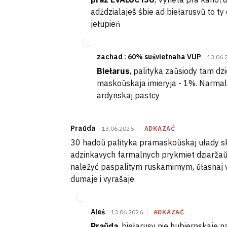
adździalaješ śbie ad biełarusvŭ to t
jełupień
zachad : 60% suśvietnaha VUP
13.06.
Biełarus
, palityka zaŭsiody tam d
maskoŭskaja imieryja - 1%. Narmal
ardynskaj pastcy
Praŭda
13.06.2026
ADKAZAĆ
30 hadoŭ palityka pramaskoŭskaj ułady s
adzinkavych farmalnych prykmiet dziaržaŭna
naležyć paspalitym ruskamirnym, ŭłasnaj vo
dumaje i vyrašaje.
Aleś
13.06.2026
ADKAZAĆ
Praŭda
, biełarusy nie hubiernskaje na