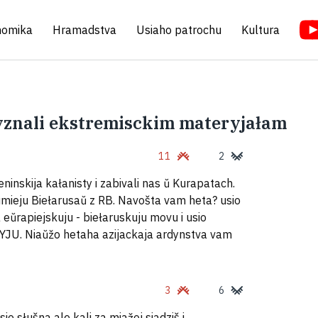
nomika
Hramadstva
Usiaho patrochu
Kultura
yznali ekstremisckim materyjałam
11
2
ninskija kałanisty i zabivali nas ŭ Kurapatach.
umieju Biełarusaŭ z RB. Navošta vam heta? usio
a eŭrapiejskuju - biełaruskuju movu i usio
JU. Niaŭžo hetaha azijackaja ardynstva vam
3
6
io słušna ale kali za miažoj siadziš i