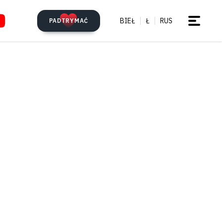
BIEŁ
Ł
RUS
PADTRYMAĆ