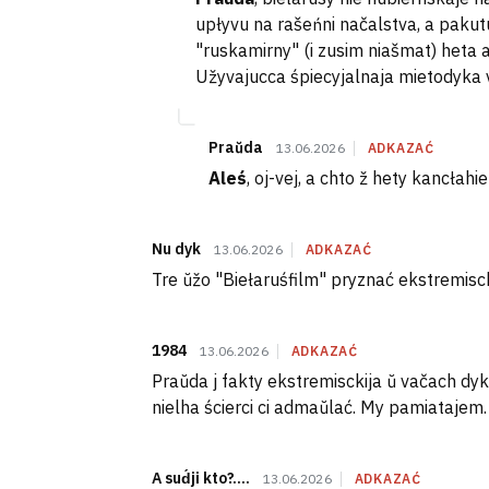
upłyvu na rašeńni načalstva, a pakutu
"ruskamirny" (i zusim niašmat) heta 
Užyvajucca śpiecyjalnaja mietodyka
Praŭda
13.06.2026
ADKAZAĆ
Aleś
, oj-vej, a chto ž hety kancłah
Nu dyk
13.06.2026
ADKAZAĆ
Tre ŭžo "Biełaruśfilm" pryznać ekstremisc
1984
13.06.2026
ADKAZAĆ
Praŭda j fakty ekstremisckija ŭ vačach dyk
nielha ścierci ci admaŭlać. My pamiatajem.
A sud́ji kto?....
13.06.2026
ADKAZAĆ