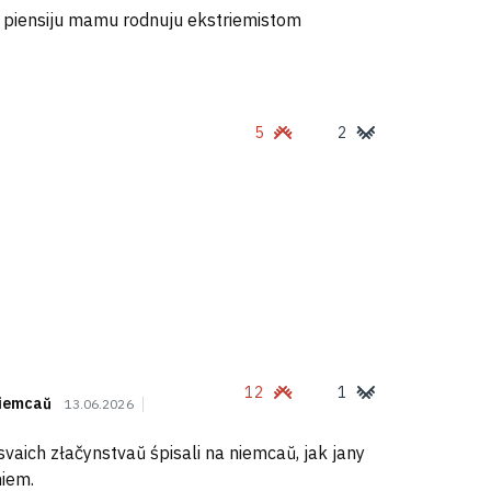
ju piensiju mamu rodnuju ekstriemistom
5
2
12
1
niemcaŭ
13.06.2026
 svaich złačynstvaŭ śpisali na niemcaŭ, jak jany
niem.