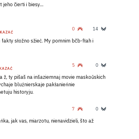
eho čierti i biesy....
0
14
KAZAĆ
ju i fakty słožno sžieċ. My pomnim bčb-fłah i
5
0
KAZAĆ
ma ž, ty pišaš na inšaziemnaj movie maskoŭskich
dychaje bluźnierskaje pakłanieńnie
tuju historyju.
7
0
ańka, jak vas, miarzotu, nienavidzieli, što až